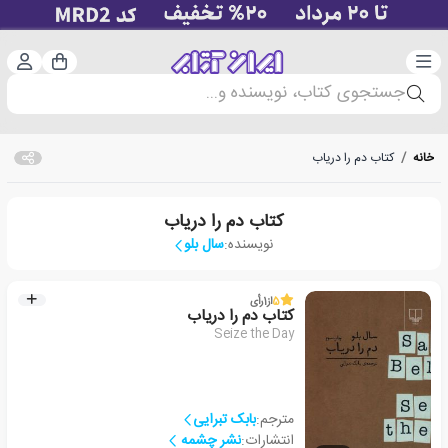
دسته‌بندی
ورود 
سبد خرید
جستجوی کتاب، نویسنده و...
خانه
/
کتاب دم را دریاب
کتاب دم را دریاب
نویسنده:
سال بلو
5
از
1
رأی
کتاب دم را دریاب
Seize the Day
مترجم:
بابک تبرایی
انتشارات:
نشر چشمه