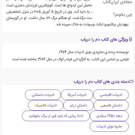
مجله‌ی ایران‌کتاب
ازدواج کرد که چهار فرزند، حاصل این ازدواج ها است. کوچکترین فرزندش دختری است
که وقتی بلو ۸۴ ساله بود، به دنیا آمد. وی در تاریخ ۵ آوریل ۲۰۰۵ در منزل شخصیش
چی بخونم؟
واقع در بروکلاین ماساچوست درگذشت. او هنگام مرگ ۸۹ سال داشت. او در گورستان
یهودیان براتلبورو ایالت ورمونت به خاک سپرده شد.
ویژگی های کتاب دم را دریاب
نویسنده برنده ی جایزه ی نوبل ادبیات سال 1976
فیلمی بر اساس این کتاب، به کارگردانی فیلدر کوک در سال 1986 ساخته شده است
دسته بندی های کتاب دم را دریاب
ادبیات اقتباسی
ادبیات آمریکا
ادبیات داستانی
داستان فلسفی
داستان درام
ادبیات کلاسیک
دهه 1950 میلادی
1001 رمانی که باید قبل از مرگ بخوانید
جایزه نوبل ادبیات