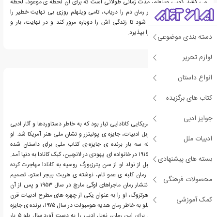
می کشد. گویی ویلهلم، مدت زمانی طولانی است که برای آن لحظه ی موعود، لحظه
شماری می کرده است. در رمان دم را دریاب، تامی ویلهلم روزی بی نهایت خطیر را
تجربه کرده و مجبور می شود تا زندگی اش را دوباره مرور کند و در نهایت، بار و
مسئولیت سرنوشت خود را بپذیرد.
دسته بندی موضوعی
لوازم تحریر
درباره سال بلو
انواع داستان
کتاب های برگزیده
جوایز ادبی
سائول بلو، نویسنده ی آمریکایی کانادایی تبار بود که به خاطر دستاوردها و آثار ادبی
خویش، برنده ی جایزه نوبل ادبیات، جایزه ی پولیتزر و نشان ملی هنر آمریکا شد. او
ادبیات ملل
تنها نویسنده ای است که سه بار برنده ی جایزه-ی کتاب ملی برای داستان شده
است.سال بلو در ۱۰ ژوئن ۱۹۱۵ در خانواده ای یهودی در لانچین، کبک کانادا به دنیا آمد.
بسته های پیشنهادی
پدر و مادرش چند سال قبل از تولد او از سن پترزبورگ روسیه به کانادا مهاجرت کرده
بودند. او پس از خواندن رمان کلبه ی عمو تام، نوشته ی هریت بیچر استو، تصمیم
محصولات فرهنگی
گرفت که نویسنده شود. انتشار رمان ماجراهای اوگی مارچ در سال ۱۹۵۳ و پس از آن
رمان های سلطان باران و هرتزوگ، او را به عنوان یکی از چهره های مطرح ادبیات قرن
کمک آموزشی
بیستم آمریکا تثبیت کرد. بلو به خاطر رمان هدیه هومبولت در سال ۱۹۷۵، برنده ی جایزه
ی پولیتزر شد و سال بعد برای این رمان، نوبل ادبی را به دست آورد.سال بلو ۵ بار