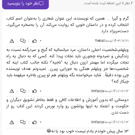
نظر خود را بنویسید
6
نظر تا این لحظه ثبت شده است
گرم و گیرا ... همین که نویسنده، این عنوان شعاری را به‌عنوان اسم کتاب
انتخاب کرده و در داستان خوبی که روایت می‌کند آن را به‌سخره می‌گیرد،
دست‌مریزاد دارد
1403/12/21
|
توسط
Yekist
0
|
|
ویلهلم،شخصیت اصلی داستان، مرد میانسالیه که گیج و سردرگمه نسبت به
زندگیش و نمیدونه چجوری باید نجات پیدا کنه. کسی که به دنبال یه راه
نجات میگرده اما مهمتر ازون دنبال یه "ناجیه"! نکته جالب کتاب اینه که
شخصیت‌ها جز ویلهلم همگی یه جورایی پیرن.. نمیدونم هدف نویسنده
چی بوده دقیقاً.. شاید میخواسته بگه ویلهلم هم تو پیری بلاخره میفهمه باید
چیکار کنه؟
1401/07/03
|
توسط
Imfarza
0
|
|
دوستانی که بدون آموزش و اطلاعات کافی و فقط بخاطر تشویق دیگران و
حکومت و اعتماد به اینها پولشون رو وارد بورس کردند این کتاب رو از
دست ندن
1401/07/03
|
توسط
Imfarza
0
|
|
13 سال پیش خوندم یادم نیست خوب بود یا نه😂