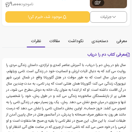
2
9،000
ناموجود
جزئیات
موجود شد، خبرم کن!
معرفی
دسته‌بندی
نکوداشت
مقالات
نظرات
معرفی کتاب دم را دریاب
سال بلو در رمان دم را دریاب، با آمیزش عناصر کمدی و تراژدی، داستان زندگی مردی را
روایت می کند که به دنبال اثبات ارزش و انسانیت خود در زندگی است. تامی ویلهلم،
مردی میان سال است که به طور موقت در هتل گلوریانا واقع در شمال غربی شهر
نیویورک زندگی می کند؛ گلوریانا همان هتلی است که پدر تامی، به مدت چندین سال
در آن اقامت داشته است. او که از ابتدا به عنوان یک خانه به دوش مطرح می شود، در
هتلی پر از بازنشستگان سالخورده زندگی می کند و در طول رمان، خود را شخصیتی
تنها و منزوی در میان جمع نشان می دهد. رمان، یک روز بسیار مهم در زندگی تامی را به
تصویر می کشد: «روز حساب». اولین بخش داستان، تامی را نشان می دهد که درست
مانند هر روز، به منظور صرف صبحانه با پدرش، در آسانسور هتل در حال پایین آمدن از
طبقات است. با این حال، این صبح در نظر تامی با بقیه ی صبح ها متفاوت است و او
ترسی را در خود حس می کند که ناشی است از چیزی که در ساعت های آتی انتظار او را