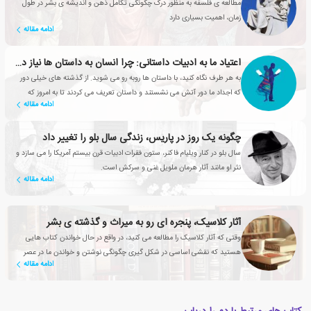
مطالعه ی فلسفه به منظور درک چگونگی تکامل ذهن و اندیشه ی بشر در طول
زمان، اهمیت بسیاری دارد
ادامه مقاله
اعتیاد ما به ادبیات داستانی: چرا انسان به داستان ها نیاز دارد؟
به هر طرف نگاه کنید، با داستان ها روبه رو می شوید. از گذشته های خیلی دور
که اجداد ما دور آتش می نشستند و داستان تعریف می کردند تا به امروز که
ادامه مقاله
شبکه های تلویزیونی، سریال های محبوبی تولید می کنند
چگونه یک روز در پاریس، زندگی سال بلو را تغییر داد
سال بلو در کنار ویلیام فاکنر، ستون فقرات ادبیات قرن بیستم آمریکا را می سازد و
نثر او مانند آثار هرمان ملویل غنی و سرکش است.
ادامه مقاله
آثار کلاسیک، پنجره ای رو به میراث و گذشته ی بشر
وقتی که آثار کلاسیک را مطالعه می کنید، در واقع در حال خواندن کتاب هایی
هستید که نقشی اساسی در شکل گیری چگونگی نوشتن و خواندن ما در عصر
ادامه مقاله
حاضر داشته اند