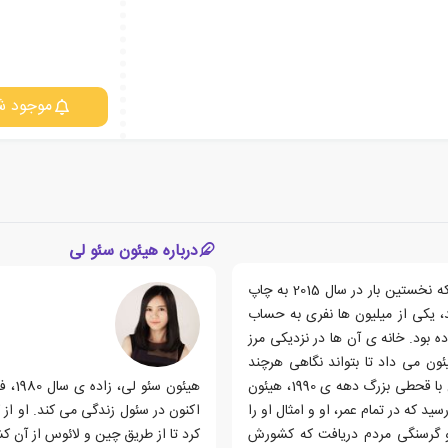
موجود ش
درباره هیئون سئو لی
کتاب دختری با هفت اسم، اثری نوشته ی هیئون سئو لی است که نخستین بار در سال 2015 به چاپ
، یکی از میلیون ها نفری به حساب
بود. خانه ی آن ها در نزدیکی مرز
ن می داد تا بتواند نگاهی هرچند
محدود به جهان ورای مرزهای کشور منزوی خود بیندازد. همزمان با قحطی بزرگ دهه ی 1990، هیئون
هیئو
د که در تمام عمر، او و امثال او را
اکنون در سئول زندگی می کند. او از
 و گرسنگی مردم دریافت که کشورش
کرد تا از طریق چین و لائوس از آن کشو