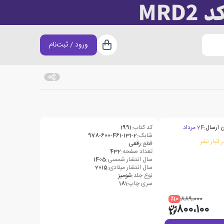
ورود / ثبت‌نام
سبد خرید
 ارسال:
24 مرداد
کد کتاب:
1991
شابک:
978-600-461-131-2
 انبار نشر
قطع:
رقعی
تعداد صفحه:
432
سال انتشار شمسی:
1405
سال انتشار میلادی:
2015
نوع جلد:
شومیز
سری چاپ:
181
٪10
889،000
800،100