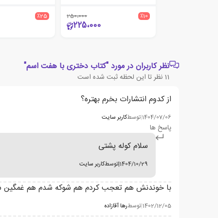
٪25
250،000
٪10
225،000
نظر کاربران در مورد "کتاب دختری با هفت اسم"
11
نظر تا این لحظه ثبت شده است
از کدوم انتشارات بخرم بهتره؟
1404/07/06
|
توسط
کاربر سایت
پاسخ ها
سلام کوله پشتی
1404/10/29
|
توسط
کاربر سایت
با خوندنش هم تعجب کردم هم شوکه شدم هم غمگین شدم
1402/12/05
|
توسط
رها آقازاده