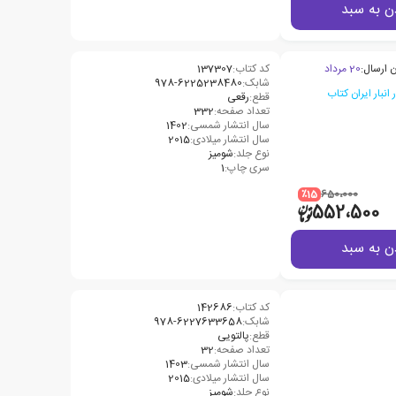
ن به سبد
 ارسال:
20 مرداد
کد کتاب:
137307
شابک:
978-6225238480
قطع:
رقعی
تعداد صفحه:
332
سال انتشار شمسی:
1402
سال انتشار میلادی:
2015
نوع جلد:
شومیز
سری چاپ:
1
٪15
650،000
552،500
ن به سبد
کد کتاب:
142686
شابک:
978-6227633658
قطع:
پالتویی
تعداد صفحه:
32
سال انتشار شمسی:
1403
سال انتشار میلادی:
2015
نوع جلد:
شومیز