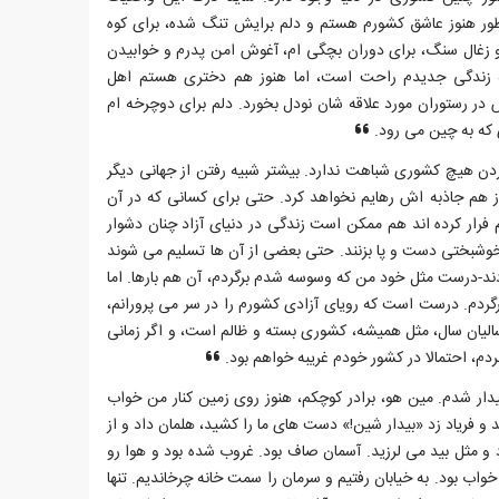
ر هنوز عاشق کشورم هستم و دلم برایش تنگ شده، برای کوه
 زغال سنگ، برای دوران بچگی ام، آغوش امن پدرم و خوابیدن
زندگی جدیدم راحت است، اما هنوز هم دختری هستم اهل
 در رستوران مورد علاقه شان نودل بخورد. دلم برای دوچرخه ام
 که به چین می رود.
دن هیچ کشوری شباهت ندارد. بیشتر شبیه رفتن از جهانی دیگر
ز هم جاذبه اش رهایم نخواهد کرد. حتی برای کسانی که در آن
 فرار کرده اند هم ممکن است زندگی در دنیای آزاد چنان دشوار
ن خوشبختی دست و پا بزنند. حتی بعضی از آن ها تسلیم می شوند
دند-درست مثل خود من که وسوسه شدم برگردم، آن هم بارها. اما
ردم. درست است که رویای آزادی کشورم را در سر می پرورانم،
الیان سال، مثل همیشه، کشوری بسته و ظالم است، و اگر زمانی
گردم، احتمالا در کشور خودم غریبه خواهم بود.
دار شدم. مین هو، برادر کوچکم، هنوز روی زمین کنار من خواب
د و فریاد زد «بیدار شین!» دست های ما را کشید، هلمان داد و از
و مثل بید می لرزید. آسمان صاف بود. غروب شده بود و هوا رو
واب بود. به خیابان رفتیم و سرمان را سمت خانه چرخاندیم. تنها