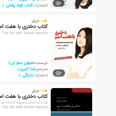
1
انتشارات:
کتاب کوله پشتی
3.5
از
1
رأی
کتاب دختری با هفت اس
The Girl with Seven Names
نویسنده:
هیئون سئو لی
مترجم:
رضا اکبری
2
انتشارات:
نارنگی
3.4
از
1
رأی
کتاب دختری با هفت اس
فرار از کره شمالی (مجموعه کتابخانه ای 
The Girl with Seven Names