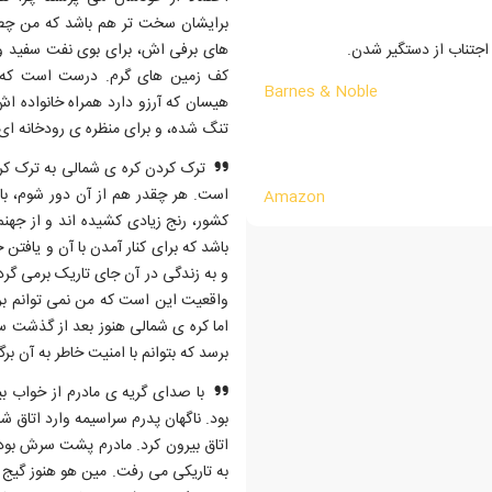
برایشان سخت تر هم باشد که من چطو
جتناب از دستگیر شدن.
های برفی اش، برای بوی نفت سفید و
کف زمین های گرم. درست است که 
Barnes & Noble
هیسان که آرزو دارد همراه خانواده اش
تنگ شده، و برای منظره ی رودخانه ای
ترک کردن کره ی شمالی به ترک کر
است. هر چقدر هم از آن دور شوم، با
Amazon
کشور، رنج زیادی کشیده اند و از جهنم
باشد که برای کنار آمدن با آن و یافت
و به زندگی در آن جای تاریک برمی گر
واقعیت این است که من نمی توانم برگ
اما کره ی شمالی هنوز بعد از گذشت س
برسد که بتوانم با امنیت خاطر به آن بر
با صدای گریه ی مادرم از خواب بی
بود. ناگهان پدرم سراسیمه وارد اتاق ش
اتاق بیرون کرد. مادرم پشت سرش بود 
به تاریکی می رفت. مین هو هنوز گیج خ