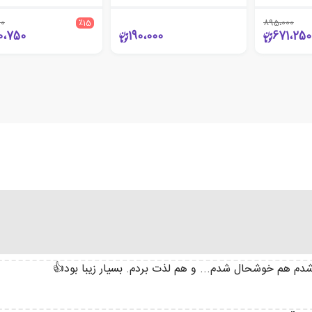
00
٪15
895،000
0،750
190،000
671،250
 هم خوشحال شدم... و هم لذت بردم. بسیار زیبا بود👍