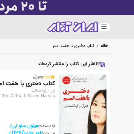
دسته‌بندی
خانه
/
کتاب دختری با هفت اسم
3
ناشر این کتاب را منتشر کرده‌اند
4.47
از
17
رأی
کتاب دختری با هفت اس
فرار از کره شمالی
The Girl with Seven Names
نویسنده:
هیئون سئو لی
مترجم:
الهه علوی(1361)