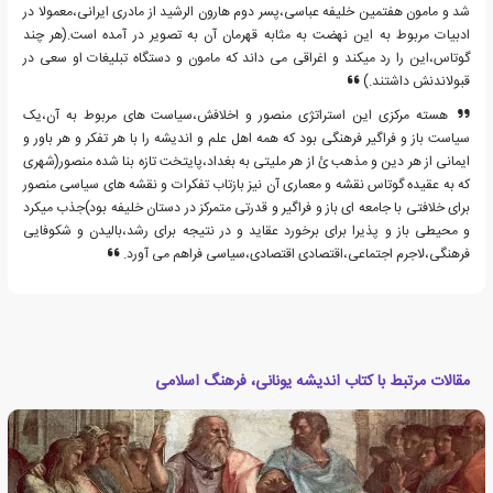
شد و مامون هفتمین خلیفه عباسی،پسر دوم هارون الرشید از مادری ایرانی،معمولا در
ادبیات مربوط به این نهضت به مثابه قهرمان آن به تصویر در آمده است.(هر چند
گوتاس،این را رد میکند و اغراقی می داند که مامون و دستگاه تبلیغات او سعی در
قبولاندنش داشتند.)
هسته مرکزی این استراتژی منصور و اخلافش،سیاست های مربوط به آن،یک
سیاست باز و فراگیر فرهنگی بود که همه اهل علم و اندیشه را با هر تفکر و هر باور و
ایمانی از هر دین و مذهب ئ از هر ملیتی به بغداد،پایتخت تازه بنا شده منصور(شهری
که به عقیده گوتاس نقشه و معماری آن نیز بازتاب تفکرات و نقشه های سیاسی منصور
برای خلافتی با جامعه ای باز و فراگیر و قدرتی متمرکز در دستان خلیفه بود)جذب میکرد
و محیطی باز و پذیرا برای برخورد عقاید و در نتیجه برای رشد،بالیدن و شکوفایی
فرهنگی،لاجرم اجتماعی،اقتصادی اقتصادی،سیاسی فراهم می آورد.
مقالات مرتبط با کتاب اندیشه یونانی، فرهنگ اسلامی