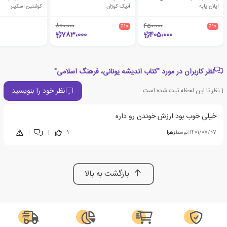
ایلان پاپه
آنیک کوژان
کوئنتین اسکینر
870،000
٪10
450،000
٪10
783،000
405،000
نظر کاربران در مورد "کتاب اندیشه یونانی، فرهنگ اسلامی"
نظر خود را بنویسید
1
نظر تا این لحظه ثبت شده است
خیلی خوب بود ارزش خوندن رو داره
1401/07/07
|
توسط
زهرا
1
|
|
بازگشت به بالا