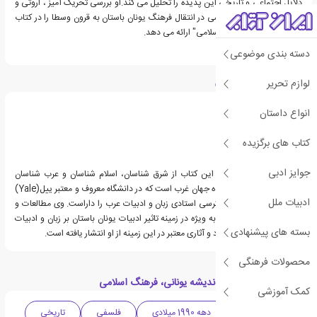
دلایل اجتماعی و تاریخی این پدیده را تحلیل می کند.او بررسی تحریک آمیز ، اروتی و
مستند از این حرکت اساسی در انتقال فرهنگ یونان باستان به قرون وسطا را در کتاب
"اندیشه یونانی،فرهنگ اسلامی" ارائه می دهد.
دسته بندی موضوعی
درباره دیمیتری گوتاس
لوازم تحریر
انواع داستان
کتاب های برگزیده
جوایز ادبی
دیمتری گوتاس نویسنده این کتاب از شرق شناسان، اسلام شناسان و عرب شناسان
معروف و شناخته شده زنده جهان غرب است که در دانشگاه معروف و معتبر ییل(Yale)
ادبیات ملل
در ایالات متحده آمریکا، کرسی استادی زبان و ادبیات عرب را داراست. وی مطالعات و
پژوهش های گسترده ای به ویژه در زمینه تاثیر ادبیات یونان باستان بر زبان و ادبیات
بسته های پیشنهادی
عرب و فرهنگ اسلامی دارد و آثاری معتبر در این زمینه از او انتشار یافته است.
محصولات فرهنگی
دسته بندی های کتاب اندیشه یونانی، فرهنگ اسلامی
کمک آموزشی
ادبیات آمریکا
دهه 1990 میلادی
فلسفی
تاریخی