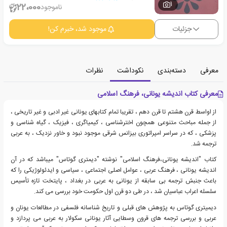
1
22،000
ناموجود
جزئیات
موجود شد، خبرم کن!
معرفی
دسته‌بندی
نکوداشت
نظرات
معرفی کتاب اندیشه یونانی، فرهنگ اسلامی
از اواسط قرن هشتم تا قرن دهم ، تقریبا تمام کتابهای یونانی غیر ادبی و غیر تاریخی ،
از جمله مباحث متنوعی همچون اخترشناسی ، کیمیاگری ، فیزیک ، گیاه شناسی و
پزشکی ، که در سراسر امپراتوری بیزانس شرقی موجود نبود و خاور نزدیک ، به عربی
ترجمه شد.
کتاب "اندیشه یونانی،فرهنگ اسلامی" نوشته "دیمتری گوتاس" میباشد که در آن
اندیشه یونانی ، فرهنگ عربی ، عوامل اصلی اجتماعی ، سیاسی و ایدئولوژیکی را که
باعث جنبش ترجمه بی سابقه از یونانی به عربی در بغداد ، پایتخت تازه تأسیس
سلسله اعراب عباسیان شد ، در طی دو قرن اول حکومت خود بررسی می کند.
دیمیتری گوتاس به پژوهش های قبلی و تاریخ شناسانه فلسفی در مطالعات یونان و
عربی و بررسی ترجمه های قرون وسطایی آثار یونانی سکولار به عربی می پردازد و