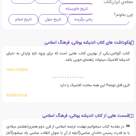
مجله‌ی ایران‌کتاب
دینی و مذهبی
تاریخ خاورمیانه
چی بخونم؟
فهرست کتاب های تاریخی برگزیده
تاریخ جهان
تاریخ اسلام
نکوداشت های کتاب اندیشه یونانی، فرهنگ اسلامی
کتاب گوتاس،یکی از بهترین کتاب هایی است که برای ورود تازه واردان به دنیای
اندیشه کلاسیک میتواند راهنمای خوبی باشد.
Hans Daiber
اثری قابل توجه!! این همه ساخت کلاسیک را دارد.
Remke Kruk
قسمت هایی از کتاب اندیشه یونانی، فرهنگ اسلامی
در مقدمه کتاب میخوانیم:نهضت ترجمه اسلامی از قرن دوم هجری/هشتم میلادی
با به قدرت رسیدن خاندان عباسی(آنچه از آن با عنوان انقلاب عباسی یاد میشود)آغاز