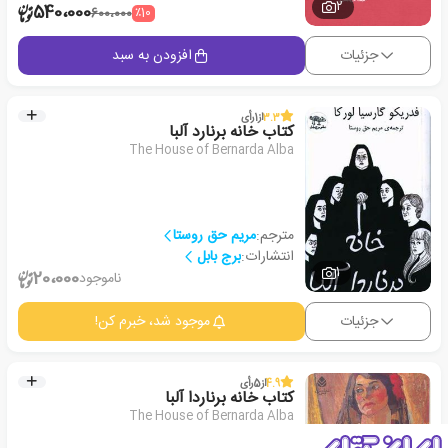
2
540،000
٪10
600،000
جزئیات
افزودن به سبد
3.3
از
1
رأی
کتاب خانه برنارد آلبا
The House of Bernarda Alba
مترجم:
مریم حق روستا
انتشارات:
برج بابل
1
20،000
ناموجود
جزئیات
موجود شد، خبرم کن!
4.9
از
5
رأی
کتاب خانه برناردا آلبا
The House of Bernarda Alba