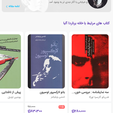
و خیابانی با آثار جدی تر به وجود آمد.
ادامه مقاله
کتاب های مرتبط با خانه برناردا آلبا
سه نمایشنامه : عروسی خون،یرما،خانه ی برناردا آلبا
بانو لارکسپور لوسیون
پیش از ناشتایی
فدریکو گارسیا لورکا
تنسی ویلیامز
یوجین اونیل
98،000
٪15
83،300
280،000