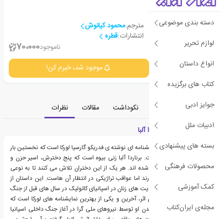
دسته بندی موضوعی
مترجم:
محمود کیانوش
انتشارات:
قطره
لوازم تحریر
2
70،000
ناموجود
انواع داستان
جزئیات
موجود شد، خبرم کن!
کتاب های برگزیده
جوایز ادبی
معرفی
دسته‌بندی
نکوداشت
مقالات
نظرات
ادبیات ملل
معرفی کتاب خانه برناردا آلبا
بسته های پیشنهادی
کتاب خانه برناردا آلبا، نمایشنامه ای نوشته ی فدریکو گارسیا لورکا است که نخستین بار
در سال 1945 انتشار یافت. برناردا آلبا زنی بیوه است که پنج دخترش، اسیر حزن و
محصولات فرهنگی
اندوه بی پایان زندگی او شده اند. هر یک از این دختران تلاش می کنند تا به نوعی
آزادی خود را به دست آورند اما عواقب تراژیکی در انتظار آن هاست. این داستان از
کمک آموزشی
لورکا، سرکوب ها و محدودیت های زنان در اسپانیای کاتولیک در سال های قبل از جنگ
را به تصویر می کشد. این اثر، آخرین و یکی از بهترین نمایشنامه های لورکا است که
مجله‌ی ایران‌کتاب
اندکی قبل از به قتل رسیدن او توسط نیروهای ملی گرا در آغاز جنگ داخلی اسپانیا