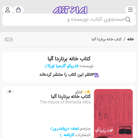
دسته‌بندی
ورود 
سبد خرید
جستجوی کتاب، نویسنده و...
خانه
/
کتاب خانه برناردا آلبا
کتاب خانه برناردا آلبا
نویسنده:
فدریکو گارسیا لورکا
3
ناشر این کتاب را منتشر کرده‌اند
3.2
از
1
رأی
کتاب خانه برناردا آلبا
The House of Bernarda Alba
مترجم:
نجف دریابندری
انتشارات:
کارنامه