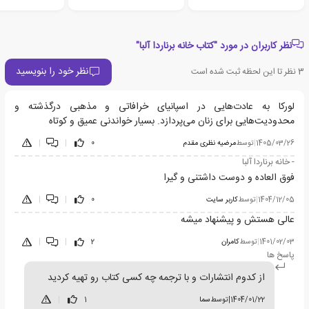
نظر کاربران در مورد "کتاب خانه برناردا آلبا"
نظر خود را بنویسید
3
نظر تا این لحظه ثبت شده است
لورکا به عادت‌هایی در اسپانیای خرافاتی و مذهبی درگذشته و
محدودیت‌هایی برای زنان می‌پردازد. بسیار خواندنی عمیق و کوتاه
1405/03/26
|
توسط
مرضیه نظری مقدم
0
|
|
- خانه برناردا آلبا
فوق العاده و دوست داشتنی و گیرا
1404/12/05
|
توسط
کاربر سایت
0
|
|
عالی هستش و پیشنهاد میشه
1401/02/03
|
توسط
کامران
2
|
|
پاسخ ها
از کدوم انتشارات و با ترجمه چه کسی کتاب رو تهیه کردید
1404/01/22
|
توسط
سما
1
|