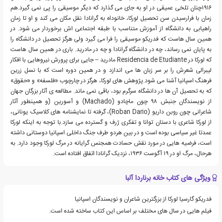
۱۹۱۶چنان تلخی عمیقی در او به جای می گذارد که دیگر موسیقی را پی نمی گیرد.هم
زمان با فرارسیدن سن تحصیل لورکا، خانوداه به گرانادا نقل مکان می کند و او تا زمان
راهیابی به دانشگاه از آموزش متناسب با طبقه اجتماعی اش برخوردار می شود. در
همین سال هاست که فدریکو موسیقی را فرا می گیرد ولی هرگز تحصیل در دانشگاه را
به پایان نمی رساند، چه در دانشگاه گرانادا و چه در مادرید. باری در همین سال هاست
که لورکا در Residencia de Etudiante مادرید – جایی برای پرورش نیروهایی با افکار
لیبرالی شعرش را بر سر زبان ها می اندازد و در همین دوره است که با نسل زرین
فرهنگ اسپانیا آشنا می شود.پژوهش های لورکا، هرگز در چارچوب «فلسفه» و «حقوق»
که به تحصیل آن ها در دانشگاه سرگرم بود، باقی نمی ماند. مطالعه ی آثار بزرگان جهان
از نویسندگان جنبش ۹۸ چون ماچادو (Machado) و آسورین (و همینطور آثار
شاعرانی چون روبن داریو (Roban Dario)، گرفته تا نمایشنامه های کلاسیک یونانی،
از لورکا شاعری با دستان توانا و تفکری ژرف و گسترده می سازد.با توجه به اینکه لورکا
عمدتا غیر سیاسی بوده است و در بین هردو طرف جنگ داخلی اسپانیا دوستانی داشته
است، فرضیه هایی در مورد نقش حسادت همجنس گرایانه در مرگ لورکا وجود دارد. به
هرحال، مرگ او در ۱۹ آگوست ۱۹۳۶، نزدیک گرانادا اتفاق افتاده است.
ویژگی های کتاب خانه برناردا آلبا
فدریکو گارسیا لورکا از بزرگترین شاعران و نویسندگان اسپانیا
فیلم هایی در سال های مختلف بر اساس این کتاب ساخته شده است.