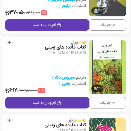
انتشارات:
نیلوفر
2
370،500
٪5
390،000
جزئیات
افزودن به سبد
3.2
از
1
رأی
کتاب مائده های زمینی
The Fruits of the Earth
مترجم:
سیروس ذکاء
انتشارات:
جامی
2
612،000
٪15
720،000
جزئیات
افزودن به سبد
3.83
از
3
رأی
کتاب مایده های زمینی
Fruits of the Earth