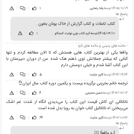
1405/01/09
|
توسط
یلدا رضایی
1
|
|
پاسخ ها
کتاب تاملات و کتاب گزارش از خاک یونان بخون .
1405/03/10
|
توسط
کرم کتاب وَبی نهایت کنجکاو .
1
|
- مائده های زمینی و مائده های تازه
واقعا یکی از بهترین کتاب هایی هستش که تا الان مطالعه کردم و تنها
کتابی که بیشتر جملاتش توی ذهنم هک شده. من از دوران دبیرستان با
این کتاب آشنا شدم و خیلی دوسش دارم
1404/09/24
|
توسط
کاربر سایت
5
|
|
ترجمه خانم بحرینی برگزیده بیست و یکمین دوره کتاب سال ایران👌
1403/07/06
|
توسط
حسن محرمی
4
|
|
ناتانائلی ای کاش قیمت این کتاب را می‌دیدی انگاه از شدت غم اشک
می‌ریختی اه ناتانائیل کتاب خوان به رویا بدل شده است
1402/10/23
|
توسط
کاربر سایت
64
|
|
پاسخ ها
آره واقعاً! 🐱‍👤