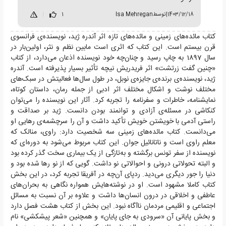
1403/12/18
|
توسط
Isa Mehregan
1
|
کتاب مائده‌های زمینی و مائده‌های تازه اثر آندره ژید، نویسنده‌ی فرانسوی
قرن بیستم است. این کتاب که اثری است مابین نظم و نثر، اولین‌بار در
سال 1897 به چاپ رسید و چنان‌چه خود نویسنده اذعان می‌دارد، از کتاب
«چنین گفت زرتشت» اثر فریدریش نیچه تأثیر بسیار پذیرفته است. آندره
ژید، نویسنده‌ی برنده‌ی جایزه‌ی نوبل، در طول سال‌ها فعالیتش در سبک‌های
مختلف نوشت و اشکال مختلف اثر ادبی از جمله رمان، داستان کوتاه،
نمایشنامه، خاطرات و سفرنامه را تجربه کرد. آثار این نویسنده را می‌توان
کنکاشی در مسئله‌ی آزادی و توانمند بودن دانست. ژید بر صداقت و
راستی آدمی با خویشتن خویش تأکید داشت و آن را سرچشمه‌ی رهایی او
می‌دانست. کتاب مائده‌های زمینی سه شخصیت دارد: راوی، منالک که
معلم راوی است و ناتانائیل جوان. این کتاب مربوط می‌شود به دوره‌ای که
نویسنده از سفر تونس برگشته و به‌تازگی از یک بیماری سخت گذر کرده بود
و البته تحولاتی درونی و احوالاتی نو داشت. گویی که از نو رها شده بود و
دنیا را جور دیگری می‌دید. ردپای آن‌چه در آفریقا تجربه کرد، در این بخش
کتاب کاملا مشهود است. او در نوشته‌هایش همواره نگاهی به بحران‌های
عاطفی و اخلاقی در درون انسان‌ها داشت و علاوه بر آن نسبت به مسائل
اجتماعی و اقلیمی مردمان ناآگاه نبود. این بخش از کتاب هشت فصل دارد
و بخش پایانی آن «سرودی به جای پایان» و همچنین «شعر پیشکشی» نام