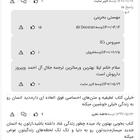
1400/01/08
|
توسط
کاربر سایت
0
|
|
پاسخ ها
مهستی بحرینی
1400/04/14
|
توسط
Ali Doostan
15
|
سیروس ذکا
1400/08/25
|
توسط
فروزان
1
|
سلام خانم لیلا بهترین ورسا‌ترین ترجمه جلال آل احمد وپیروز
داریوش است
1402/05/29
|
توسط
کاربر سایت
0
|
خیلی کتاب لطیفیه و متن‌های احساسی فوق العاده ای داره،دید انسان رو
به زندگی خیلی خوشبین میکنه
1399/05/23
|
توسط
فاطمه نظری
7
|
|
کتاب بخوبی بهتون یاد میده چطور زندگی شاد داشته باشید،ازتون یه انسان
جدید میسازه،دیدتون رو به دنیا و تک تک لحظه‌های زندگیتون عوض
میکنه