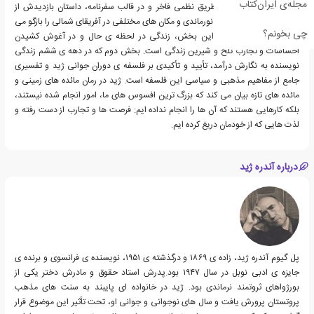
مجله‌ی ایران‌کتاب
کشنده بود. نویسنده از طریق نظمی فاخر و در قالب سفرنامه، داستان بازدیدش از
جنوب ایتالیا، مزرعه ای در نورماندی و مکان های مختلفی در آفریقای شمالی را بازگو می
چی بخونم؟
کند. جان مایه ی اصلی این بخش، زندگی در لحظه ی حال و در آغوش کشیدن
احساسات و تجارب تلخ و شیرین زندگی است. بخش دوم که در دهه ی ششم زندگی
نویسنده به نگارش درآمد، تأیید و تأکیدی بر فلسفه ی دوران جوانی ژید و تفسیری
جامع از مفاهیم مذهبی و سیاسی این فلسفه است. ژید در رمان مائده های زمینی و
مائده های تازه بیان می کند که بزرگ ترین افسوس های ما، امور انجام شده نیستند،
بلکه کارهایی هستند که آن ها را انجام نداده ایم: فرصت ها و تجارب از دست رفته و
لذت هایی که از خودمان دریغ کرده ایم.
درباره آندره ژید
پل گیوم آندره ژید، زاده ی ۱۸۶۹ و درگذشته ی ۱۹۵۱، نویسنده ی فرانسوی و برنده ی
جایزه ی ادبی نوبل در سال ۱۹۴۷ بود.پدرش استاد حقوق و مادرش دختر یکی از
بورژواهای ثروتمند نرماندی بود. ژید در خانواده ای پایبند به سنت های مذهب
پروتستان پرورش یافت و سال های نوجوانی و جوانی او، تحت تأثیر این موضوع قرار