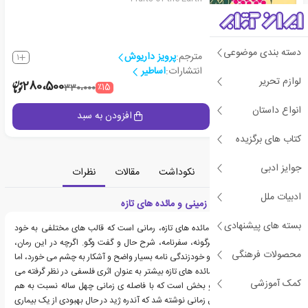
دسته بندی موضوعی
مترجم:
پرویز داریوش
1
انتشارات:
اساطیر
لوازم تحریر
2
280،500
٪15
330،000
انواع داستان
جزئیات
افزودن به سبد
کتاب های برگزیده
جوایز ادبی
معرفی
دسته‌بندی
نکوداشت
مقالات
نظرات
ادبیات ملل
معرفی کتاب مائده های زمینی و مائده های تازه
بسته های پیشنهادی
رمان مائده های زمینی و مائده های تازه، رمانی است که قالب های مختلفی به خود
گرفته است: نظم، نثر شعرگونه، سفرنامه، شرح حال و گفت وگو. اگرچه در این رمان،
محصولات فرهنگی
المان های داستان پردازی و خودزندگی نامه بسیار واضح و آشکار به چشم می خورد، اما
رمان مائده های زمینی و مائده های تازه بیشتر به عنوان اثری فلسفی در نظر گرفته می
کمک آموزشی
شود. این عنوان شامل دو بخش است که با فاصله ی زمانی چهل ساله نسبت به هم
نوشته شده اند. بخش اول زمانی نوشته شد که آندره ژید در حال بهبودی از یک بیماری