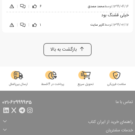
1399/04/16
|
توسط
محمد مصدق
6
|
|
خیلی قشنگ بود
1399/02/17
|
توسط
کاربر سایت
1
|
|
بازگشت به بالا
سلامت فیزیکی
تحویل سریع
پرداخت در 4 قسط
ارسال بین‌الملل
تماس با ما
021-62999935
راهنمای خرید از ایران کتاب
ثبت سفارش
شیوه پرداخت
خدمات مشتریان
تخفیف‌های خرید
شرایط ارسال سفارش