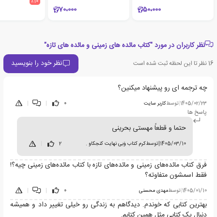
٪10
70،000
50،000
نظر کاربران در مورد "کتاب مائده های زمینی و مائده های تازه"
نظر خود را بنویسید
16
نظر تا این لحظه ثبت شده است
چه ترجمه ای رو پیشنهاد میکنین؟
1405/02/23
|
توسط
کاربر سایت
0
|
|
پاسخ ها
حتما و قطعاً مهستی بحرینی
1405/03/10
|
توسط
کرم کتاب وَبی نهایت کنجکاو .
2
|
فرق کتاب مائده‌های زمینی و مائده‌های تازه با کتاب مائده‌های زمینی چیه؟!
فقط اسمشون متفاوته؟
1405/01/10
|
توسط
مهدی محسنی
0
|
|
بهترین کتابی که خوندم. دیدگاهم به زندگی رو خیلی تغییر داد و همیشه
دنبال یک کتابی مثل همین کتابم.