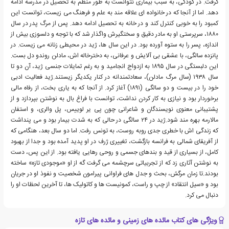
گرفت. در کودکی، به سبب بیماری نتوانست به طور منظم به تحصیل در مدرسه ادامه
دهد. اما از آنجا که در خانواده ای علاقه مند به علم و فرهنگ می زیست، توانست این
کمبود را به خوبی کنترل کند و در خانه به تحصیل ادامه دهد. پس از مرگ پدر در سال
۱۸۸۰، سرپرستی او به مادر دقیق و سختگیرش واگذار شد که با توجه و دلسوزی بیش از
اندازه، پسر را به ستوه آورده بود. در این سال ها، ژید در محیطی زنانه می زیست. در
پانزده سالگی، با عشقی بی آلایش و عرفانی، به دخترخاله اش، مادلن روندو دل بست.
این دلبستگی در سال ۱۸۹۵ به ازدواج انجامید و به رغم تمایلات جنسی ژید، آن دو تا
سال ۱۹۳۸ (سال مرگ مادلن)، سعادتمندانه در کنار یکدیگر زیستند.ژید فعالیت ادبی
خود را در بیست و دو سالگی (۱۸۹۱) آغاز کرد. از آنجا که به یاری بخت، از رفاه مالی
برخوردار بود و نیازی به کار کردن نداشت، توانست با فراغ بال به نوشتن بپردازد و از
پشتیبانی معنوی نویسندگان و شاعرانی چون پی یر لوییس، پل والری، و استفان
مالارمه بهره مند شود.ژید در ۲۴ سالگی در حالی که به شدت بیمار بود و می پنداشت
که زندگی اش با خطری جدی روبه روست، به تونس رفت. اما دو سال بعد، هنگامی که
از آفریقای شمالی به فرانسه بازگشت، تغییری ژرف در او پدید آمده بود و جدا از بهبود
کامل، از بسیاری از قید و بندهای جسمی و روحی رهایی یافته بود. از این پس، دست
به نوشتن آثاری زد که از تجربیاتی سرچشمه می گرفت گه از او «موجودی تازه» ساخته
بودند.تا زمان مرگش، بحث و جدل های فراوانی پیرامون شخصیت و نفوذ او در جریان
بود و «سیل انتقاد» از چپ و راست، کمونیست ها و کاتولیک ها، تا آخرین لحظات او را
دنبال می کرد.
ویژگی های کتاب مائده های زمینی و مائده های تازه