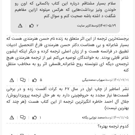
سلام بسیار مشتاقم درباره این کتاب باکسانی که اون رو
خوندن ونیز برداشت‌هایی که هرکس میتونه ازاین مفاهیم
شگفت د اشته باشه صحبت کنم و سوال کنم
1402/05/29
|
توسط
کاربر سایت
2
|
برجسته‌ترین ترجمه از این اثر متعلق به زنده نام حسن هنرمندی هست که
بسیار شاعرانه و بی همتاست.دکتر حسن هنرمندی فارغ التحصیل ادبیات
تطبیق در فرانسه هست و از زبان اصلی ترجمه کرده و دیگر اینکه ایشون
شاعر قابلی بودند. به خوانندگان توصیه می‌کنم غیر از ترجمه هنرمندی هیچ
ترجمه‌ی دیگه ای نتونسته روح شاعرانه_فلسفی اثر رو به مخاطب منتقل
کنه
1401/07/01
|
توسط
سهراب محمدبیگی
5
|
|
نشر اساطیر از چاپ اول در سال ۶۷ به کرات آفست زده و در برخی
قسمت‌ها نیاز مجدد به حروفچینی داره. به هر حال ترجمه پرویزداریوش/
جلال آل احمد خاطره انگیزترین ترجمه از این کتاب هست (هر چند که
بهترین نیست)
1400/11/05
|
توسط
محمد نورایی یگانه
1
|
|
کدوم ترجمه بهتره؟