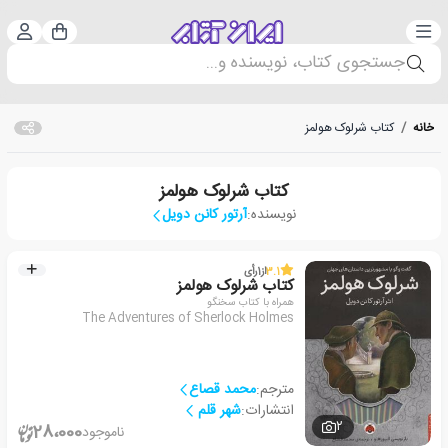
دسته‌بندی
ورود 
سبد خرید
جستجوی کتاب، نویسنده و...
خانه
/
کتاب شرلوک هولمز
کتاب شرلوک هولمز
نویسنده:
آرتور کانن دویل
3.1
از
1
رأی
کتاب شرلوک هولمز
همراه با کتاب سخنگو
The Adventures of Sherlock Holmes
مترجم:
محمد قصاع
انتشارات:
شهر قلم
2
28،000
ناموجود