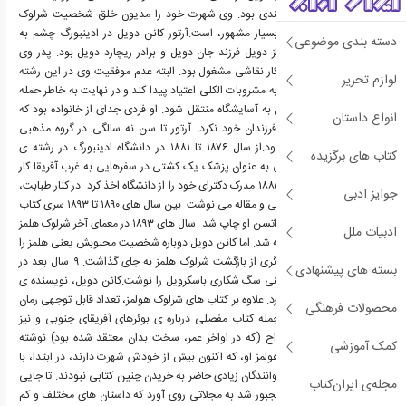
نویسنده و پزشک اسکاتلندی بود. وی شهرت خود را مدیون خلق شخصیت شرلوک
هولمز، کارآگاه خصوصی بسیار مشهور، است.آرتور کانن دویل در ادینبورگ چشم به
دسته بندی موضوعی
جهان گشود. پدر وی چارلز دویل فرزند جان دویل و برادر ریچارد دویل بود. پدر وی
همانند پدر و برادرش به کار نقاشی مشغول بود. البته عدم موفقیت وی در این رشته
لوازم تحریر
سبب شد تا وی به شدت به مشروبات الکلی اعتیاد پیدا کند و در نهایت به خاطر حمله
های ناشی از بیماری صرع به آسایشگاه منتقل شود. او فردی جدای از خانواده بود که
انواع داستان
هیچ تلاشی برای تربیت فرزندان خود نکرد. آرتور تا سن نه سالگی در گروه مذهبی
مدرسه مشغول فعالیت بود.از سال ۱۸۷۶ تا ۱۸۸۱ در دانشگاه ادینبورگ در رشته ی
کتاب های برگزیده
پزشکی تحصیل کرد. مدتی به عنوان پزشک یک کشتی در سفرهایی به غرب آفریقا کار
می کرد و بالاخره در سال ۱۸۸۵ مدرک دکترای خود را از دانشگاه اخذ کرد. در کنار طبابت،
جوایز ادبی
برای روزنامه ها مطالب ادبی و مقاله می نوشت. بین سال های ۱۸۹۰ تا ۱۸۹۳ سری کتاب
های شرلوک هلمز و دکتر واتسن او چاپ شد. سال های ۱۸۹۳ در معمای آخر شرلوک هلمز
ادبیات ملل
توسط دکتر موریارتی کشته شد. اما کانن دویل دوباره شخصیت محبوبش یعنی هلمز را
زنده کرد و آثار ماندگار دیگری از بازگشت شرلوک هلمز به جای گذاشت. ۹ سال بعد در
بسته های پیشنهادی
سال ۱۹۰۲ شاهکار خود یعنی سگ شکاری باسکرویل را نوشت.کانن دویل، نویسنده ی
پرکاری بود و آثار زیادی دارد. علاوه بر کتاب های شرلوک هولمز، تعداد قابل توجهی رمان
محصولات فرهنگی
تاریخی، کتاب تاریخ، از جمله کتاب مفصلی درباره ی بوئرهای آفریقای جنوبی و نیز
کتابی درباره ی احضار ارواح (که در اواخر عمر، سخت بدان معتقد شده بود) نوشته
کمک آموزشی
است. کتاب های شرلوک هولمز او، که اکنون بیش از خودش شهرت دارند، در ابتدا، با
بی مهری مواجه شدند. خوانندگان زیادی حاضر به خریدن چنین کتابی نبودند. تا جایی
مجله‌ی ایران‌کتاب
که او، برای چاپ کتابش مجبور شد به مجلاتی روی آورد که داستان های مختلف و کم