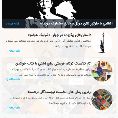
آشنایی با «آرتور کانن دویل»، خالق «شرلوک هولمز»
ادامه مقاله
داستان‌های برگزیده در جهان «شرلوک هولمز»
مخاطبین هنگام خواندن آثار «آرتور کانن دویل»، هم مجذوب معماها می شوند و
هم به کاراکترها علاقه پیدا می کنند.
ادامه مقاله
آثار کلاسیک کوتاه، فرصتی برای آشتی با کتاب خواندن
در این مطلب قصد داریم به تعدادی از کتاب های کلاسیک کوتاه بپردازیم که
انتخاب هایی عالی برای ورود به جهان آثار کلاسیک به شمار می آیند.
ادامه مقاله
برترین رمان های نخست نویسندگان برجسته
آثاری که شروع کننده ی مسیرهای حرفه ایِ درخشانی بودند و در برخی موارد،
یک شَبه خالق خود را به شهرت رسانده اند.
ادامه مقاله