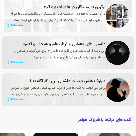
برترین نویسندگان در «ادبیات بریتانیا»
در این مطلب به تعدادی از برجسته ترین نویسندگان بریتانیایی می پردازیم که
آثارشان، جایگاهی ماندگار را در هنر ادبیات برای آن ها به ارمغان آورده است.
ادامه مقاله
داستان های معمایی و تریلر، قلمرو هیجان و تعلیق
این دسته از کتاب ها، ضربان قلب مخاطب را به بازی می گیرند و هیجان و
احساس ورود به دنیایی جدید را برای او به ارمغان می آورند.
ادامه مقاله
شرلوک هلمز، دوست داشتنی ترین کارآگاه دنیا
برخی می گویند که یک ماه پس از مرگ خیالی هلمز ، مردانی جوان در سراسر
لندن، پارچه های سیاه عذا به کلاه یا دور بازوی خود می بستند و در خیابان ها
ادامه مقاله
قدم می زدند
کتاب های مرتبط با شرلوک هولمز