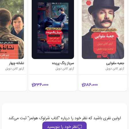
جعبه مقوایی
سرباز رنگ پریده
نشانه چهار
آرتور کانن دویل
آرتور کانن دویل
آرتور کانن دویل
236،000
186،000
اولین نفری باشید که نظر خود را درباره "کتاب شرلوک هولمز" ثبت می‌کند
نظر خود را بنویسید