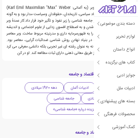
کارل ماکسیمیلیان امیل وبر (به آلمانی: Karl Emil Maximilian "Max" Weber)
جامعه شناس، استاد اقتصاد سیاسی، تاریخدان، حقوقدان وسیاست مدار بود و به گونه
ای ژرف نظریه اجتماعی و جامعه شناسی را زیر نفوذ و تأثیر خود قرار داد.کار عمدهٔ وبر
دسته بندی موضوعی
دربارهٔ خردگرایی و عقلانی شدن و به اصطلاح افسون زدایی از علوم اجتماعی و اندیشه
های علمی است که او آن را به ظهورسرمایه داری و مدرنیته مربوط ساخت. وبر معاصر
لوازم تحریر
جرج زیمل، چهرهٔ برجسته در بنیاد نهادن روش شناسی ضداثبات گرایی، معاصر بود.
کسی که جامعه شناسی را نه به عنوان رشته ای غیر تجربی بلکه دانشی معرفی می کرد
انواع داستان
که باید کنش اجتماعی را از طریق معانی ذهنی دارای ثبات مطالعه کند. او در کن
کتاب های برگزیده
دسته بندی های کتاب اقتصاد و جامعه
جوایز ادبی
ادبیات ملل
ادبیات کلاسیک
ادبیات آلمان
دهه 1920 میلادی
فلسفی
اقتصادی
جامعه شناسی
بسته های پیشنهادی
فهرست کتاب های برگزیده درباره «جامعه شناسی»
محصولات فرهنگی
کمک آموزشی
کتاب های مرتبط با اقتصاد و جامعه