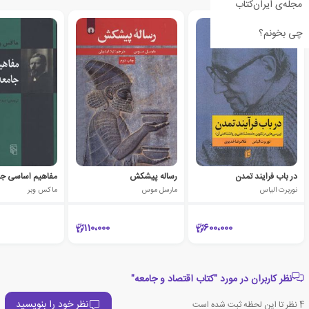
مجله‌ی ایران‌کتاب
چی بخونم؟
در باب فرایند تمدن
رساله پیشکش
مفاهیم اساسی ج
نوربرت الیاس
مارسل موس
ماکس وبر
110،000
600،000
نظر کاربران در مورد "کتاب اقتصاد و جامعه"
نظر خود را بنویسید
4
نظر تا این لحظه ثبت شده است