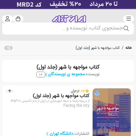
دسته‌بندی
ورود 
سبد خرید
جستجوی کتاب، نویسنده و...
خانه
/
کتاب مواجهه با شهر (جلد اول)
کتاب مواجهه با شهر (جلد اول)
نویسنده:
مجموعه ی نویسندگان
1
4.63
از
3
رأی
کتاب مواجهه با شهر (جلد اول)
از دریچه رشته و حرفه شهرسازی در ایران از بدو تأسیس تا 1359
Facing the city
انتشارات:
دانشگاه تهران