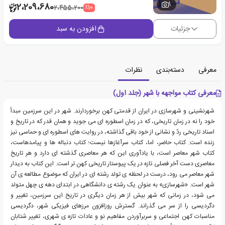
1
2،209،680
٪10
2،455،200
جزئیات
افزودن به سبد
معرفی
دسته‌بندی
نظرات
معرفی کتاب مواجهه با شهر (جلد اول)
شهرنشینی و شهرسازی در ایران از قدمتی کهن برخوردارند. شهر در این سرزمین مبدأ
خود را نه در زمان تاریخی، که در زمان اسطوره ای می جوید و همان قدر که در تاریخ و
اسناد تاریخی ردّ و نشانی از خود باقی گذاشته، در روایت های اسطوره ای و حماسی نیز
زنده است. کتاب حاضر، اما، کتاب سرآغازها نیست؛ کتاب دنباله ها و پیامدهاست،
کتاب شهر معاصر است، با یادآوری این که هر معاصری گذشته ای دارد و هر تاریخ
معاصری دست آخر فصلی تازه در یک پیوستار تاریخی کهن تر است. این کتاب به دیدار
شهر معاصر می رود، درست در لحظه ی تولد رشته ای در ایران که موضوع مطالعه ی آن
شهر است. «شهرسازی» به عنوان یک رشته ی دانشگاهی در ابتدای دهه ی چهل متولد
می شود، در زمانی که شهر بیش از هر زمان دیگری در تاریخ این سرزمین، تغییر و
دگردیسی را از سر می گذراند. گسترش روزافزون مرزهای فیزیکی شهر، دگردیسی
مناسبات کهن اجتماعی و سربرآوردن مفاهیم نو و عادات تازه ی شهری، تغییر شتابان