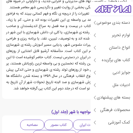
ترکیب جمعیتی، تأسیس نهاد های مدیریتی و اجرایی جدید، و دگرگونی در شیوه های
سکونت و کار و فراغت، همگی بخشی از روایت تغییر و دگردیسی شهر معاصر هستند.
کتاب حاضر می کوشد این تغییرات را از دریچه ی نگاه و فهم کسانی ببیند که به فراخور
رشته یا حرفه ی خود شاهد بی واسطه ی این تغییرات بوده اند و حتی، کم یا زیاد،
دسته بندی موضوعی
سهمی در آن داشته اند. کتاب در بیست و سه فصل به سراغ اندیشمندان و صاحب
نظرانی می رود که از منظر رشته ی شهرسازی، یا کلی تر، دانش شهرسازی با این شهر در
لوازم تحریر
حال پوست اندازی مواجه شده اند و به توصیف، تبیین، نقد، یا برنامه ریزی و طراحی
آن پرداخته اند. در کنار تغییرات ملموس شهر، ردیابی مسیر آموزش رشته ی شهرسازی
انواع داستان
در ایران نیز از اهداف مهم این کتاب است. متأسفانه آرشیو قابل اعتنایی از روزهای
آغازین آموزش شهرسازی در ایران در دسترس نیست. کتاب حاضر کوشیده است تا این
کتاب های برگزیده
خلأ را به کمک موسسین این رشته که نخستین و بی واسطه ترین راویانش هستند، پر
کند. این کتاب در جلد اول خود از روزهای تولد رشته ی شهرسازی و حتی اندکی پیش
جوایز ادبی
از آن آغاز می کند و تا وقوع انقلاب فرهنگی در سال ۱۳۵۹ و بسته شدن دانشگاه ها
ادامه می دهد. تاریخ آموزش شهرسازی و صد البته تاریخ تحولات شهر از آن تاریخ به
ادبیات ملل
بعد، حکایتی تازه و فصلی نو است که در جلد دوم این کتاب پی گرفته خواهد شد.
بسته های پیشنهادی
محصولات فرهنگی
دسته بندی های کتاب مواجهه با شهر (جلد اول)
کمک آموزشی
تاریخی
ادبیات ایران
کتاب مصور
مصاحبه