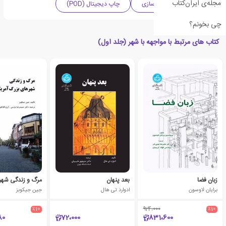
مجله‌ی ایران‌کتاب
معماری
شهرسازی
چاپ دیجیتال (POD)
چی بخونم؟
کتاب های مرتبط با مواجهه با شهر (جلد اول)
زبان فضا
بعد پنهان
برایان لاوسون
ادوارد تی هال
جین جیکوبز
٪10
924،000
٪10
80
72،000
831،600