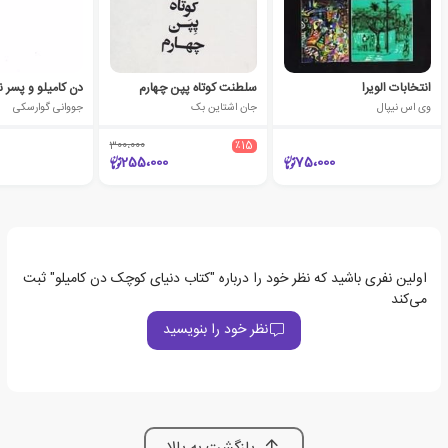
انتخابات الویرا
سلطنت کوتاه پپن چهارم
دن کامیلو و پسر 
وی اس نیپال
جان اشتاین بک
جووانی گوارسکی
300،000
٪15
255،000
75،000
اولین نفری باشید که نظر خود را درباره "کتاب دنیای کوچک دن کامیلو" ثبت
می‌کند
نظر خود را بنویسید