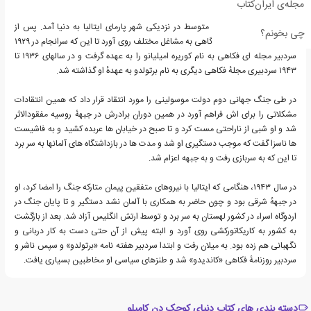
مجله‌ی ایران‌کتاب
او در خانواده ای از طبقهٔ متوسط در نزدیکی شهر پارمای ایتالیا به دنیا آمد. پس از
چی بخونم؟
ناکامی در تحصیلات دانشگاهی به مشاغل مختلف روی آورد تا این که سرانجام در ۱۹۲۹
سردبیر مجله ای فکاهی به نام کوریره امیلیانو را به عهده گرفت و در سالهای ۱۹۳۶ تا
۱۹۴۳ سردبیری مجلهٔ فکاهی دیگری به نام برتولدو به عهدهٔ او گذاشته شد.
در طی جنگ جهانی دوم دولت موسولینی را مورد انتقاد قرار داد که همین انتقادات
مشکلاتی را برای اش فراهم آورد در همین دوران برادرش در جبههٔ روسیه مفقودالاثر
شد و او شبی از ناراحتی مست کرد و تا صبح در خیابان ها عربده کشید و به فاشیست
ها ناسزا گفت که موجب دستگیری او شد و مدت ها در بازداشتگاه های آلمانها به سر برد
تا این که به سربازی رفت و به جبهه اعزام شد.
در سال ۱۹۴۳، هنگامی که ایتالیا با نیروهای متفقین پیمان متارکه جنگ را امضا کرد، او
در جبههٔ شرقی بود و چون حاضر به همکاری با آلمان نشد دستگیر و تا پایان جنگ در
اردوگاه اسراء در کشور لهستان به سر برد و توسط ارتش انگلیس آزاد شد. بعد از بازگشت
به کشور به کاریکاتورکشی روی آورد و البته پیش از آن حتی دست به کار دربانی و
نگهبانی هم زده بود. به میلان رفت و ابتدا سردبیر هفته نامه «برتولدو» و سپس ناشر و
سردبیر روزنامهٔ فکاهی «کاندیدو» شد و طنزهای سیاسی او مخاطبین بسیاری یافت.
دسته بندی های کتاب دنیای کوچک دن کامیلو