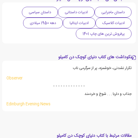
داستان ماجرایی
ادبیات داستانی
داستان سیاسی
ادبیات کلاسیک
ادبیات ایتالیا
دهه 1950 میلادی
پرفروش ترین های چاپ 1401
نکوداشت های کتاب دنیای کوچک دن کامیلو
تکرار نشدنی، خوشمزه، پر از سرگرمی ناب
Observer
جذاب و دلربا . . . شوخ و خردمند
Edinburgh Evening News
مقالات مرتبط با کتاب دنیای کوچک دن کامیلو