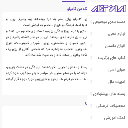
معرفی کتاب دنیای کوچک دن کامیلو
خواندن دنیای کوچک دون کامیلو برای سفر به دره رودخانه پو، وسیع ترین و
دسته بندی موضوعی
حاصلخیزترین دشت ایتالیا، با فضا، فرهنگ و تاریخ منحصر به فردش است.
در دنیای کوچک، نیروهای ابدی با درام پوچ زندگی روزمره دست و پنجه نرم می کنند و
لوازم تحریر
چیزهای خنده دار و غیرزمینی تمایل دارند اتفاق بیفتند. این را در نظر داشته باشید و در
شناختن کشیش دهکده، دون کامیلو، و دشمنش، پپون، شهردار کمونیست، هیچ
انواع داستان
مشکلی نخواهید داشت. همچنین تعجب نخواهید کرد که شخص ثالثی از روی یک
صلیب بزرگ در کلیسای دهکده وقایع را تماشا کند و به ندرت شفاعت کند.
کتاب های برگزیده
این داستان‌های دلربا، حکیمانه و به‌طور عجیبی تکان‌دهنده از زندگی در دشت پایین،
جوایز ادبی
سال‌هاست که میلیون‌ها خواننده را در تمام سنین در سراسر جهان مجذوب خود کرده
است. آنها نه تنها در کتاب ها، بلکه در فیلم ها، رادیو و تلویزیون مورد توجه قرار گرفته
ادبیات ملل
اند.
بسته های پیشنهادی
درباره جووانی گوارسکی
محصولات فرهنگی
کمک آموزشی