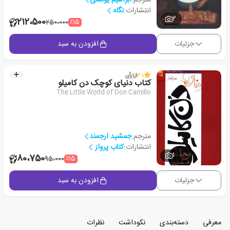
انتشارات:
نگاه
2
212،500
٪15
250،000
جزئیات
افزودن به سبد
3.1
از
1
رأی
کتاب دنیای کوچک دن کامیلو
The Little World of Don Camillo
مترجم:
جمشید ارجمند
انتشارات:
کتاب پرواز
1
80،750
٪15
95،000
جزئیات
افزودن به سبد
معرفی
دسته‌بندی
نکوداشت
نظرات