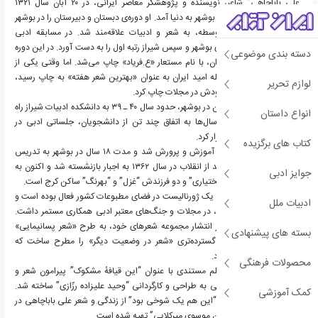
“علی باباچاهی” شاعر، نویسنده و پژوهشگر معاصر ایرانی، در ۲۰ آبان سال ۱۳۲۱
خورشیدی در کنگان استان بوشهر به دنیا آمد. او دوره‌ی دبستان و دبیرستان را در بوشهر
گذراند. در دوره اول متوسطه، به شعر و ادبیات علاقه‌مند شد. در مسابقه ادبی
دانش‌آموزی دبیرستان‌های بوشهر و سپس شیراز رتبه اول را به دست آورد. در این دوره
دسته بندی موضوعی
شعرهایش در مجلات تهران، با نام مستعار «ع.فریاد» چاپ می‌شد. اما وقتی یکی از
شعرهای این شاعر در مجله امید ایران به عنوان «بهترین شعر هفته» به چاپ رسید،
لوازم تحریر
شعرهایش را به امضای خودش در مجلات چاپ کرد.
پس از اتمام دوره دبیرستان در بوشهر، حدود سال ۴۰ ـ ۳۹ به دانشکده ادبیات شیراز راه
انواع داستان
یافت. باباچاهی در این سال‌ها به اتفاق چند تن از دانشجویان، جلساتی ادبی در
دانشکده ادبیات شیراز برگزار کرد.
کتاب های برگزیده
او حدود سال ۱۳۴۵، وارد آموزش و پرورش شد و مدت ۱۸ سال در بوشهر به تدریس
ادبیات مشغول شد که بعد از انقلاب در سال ۱۳۶۲ به اجبار بازنشسته شد و اکنون به
جوایز ادبی
همراه همسرش “فرخنده بختیاری” و دو فرزندش “غزل” و “بهرنگ” ساکن کرج است.
باباچاهی همواره به عنوان یک ژورنالیست در فضای مطبوعات کشور فعال بوده است و
ادبیات ملل
در سال‌های قبل از انقلاب، در مجلات و جنگ‌های معتبر ادبی همکاری مستمر داشت.
وی در این سالیان در کنار انتشار مجموعه شعرهای خود، به طرح «شعر پسانیمایی»
بسته های پیشنهادی
پرداخت و بعداً به طور گسترده‌تری «شعر در وضعیت دیگر» را مطرح ساخت که
بحث‌های زیادی را دامن زد.
محصولات فرهنگی
در تابستان سال ۱۳۹۰ فیلم مستندی با عنوان “این قیافهٔ مشکوک” پیرامون شعر و
حیات شعری علی باباچاهی به طراحی و کارگردانی “وحید علیزاده رزّازی” ساخته شد.
کمک آموزشی
همچنین مستندی با نام “این هم یک شوخی بود” از زندگی و شعر علی باباچاهی در
۱۳۹۳ به کارگردانی “محسن موسوی میرکلایی” تهیه شده است.