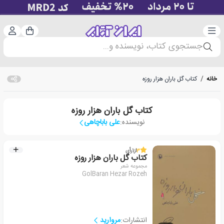
دسته‌بندی
ورود 
سبد خرید
جستجوی کتاب، نویسنده و...
خانه
/
کتاب گل باران هزار روزه
کتاب گل باران هزار روزه
نویسنده:
علی باباچاهی
3
از
1
رأی
کتاب گل باران هزار روزه
مجموعه شعر
GolBaran Hezar Rozeh
انتشارات:
مروارید