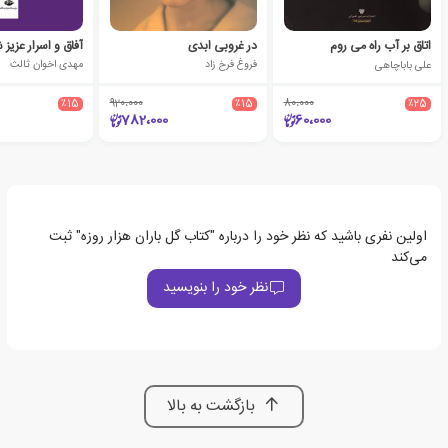
اتاق بر آب راه می روم
در غروبی ابدی
آفاق و اسرار عزیز
علی باباچاهی
فروغ فرخ زاد
مهدی اخوان ثالث
٪15
920،000
٪15
80،000
٪25
782،000
60،000
اولین نفری باشید که نظر خود را درباره "کتاب گل باران هزار روزه" ثبت
می‌کند
نظر خود را بنویسید
بازگشت به بالا