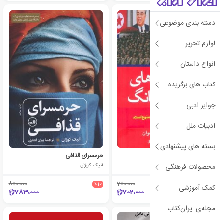
دسته بندی موضوعی
لوازم تحریر
انواع داستان
کتاب های برگزیده
جوایز ادبی
ادبیات ملل
بسته های پیشنهادی
آکواریوم های پیونگ یانگ
حرمسرای قذافی
کانگ چول-هوان
آنیک کوژان
محصولات فرهنگی
870،000
٪10
780،000
٪10
کمک آموزشی
783،000
702،000
مجله‌ی ایران‌کتاب