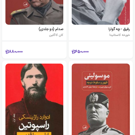
رفیق - چه گوارا
صدام (دو جلدی)
خورخه کاستانیدا
کان کاگلین
880،000
650،000