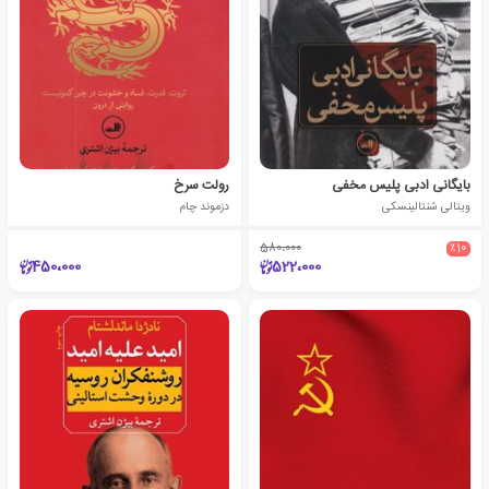
بایگانی ادبی پلیس مخفی
رولت سرخ
ویتالی شنتالینسکی
دزموند چام
580،000
٪10
450،000
522،000