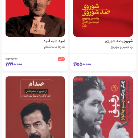
شوروی ضد شوروی
امید علیه امید
ولادیمیر واینوویچ
نادژدا ماندلشتام
1،100،000
٪10
990،000
550،000