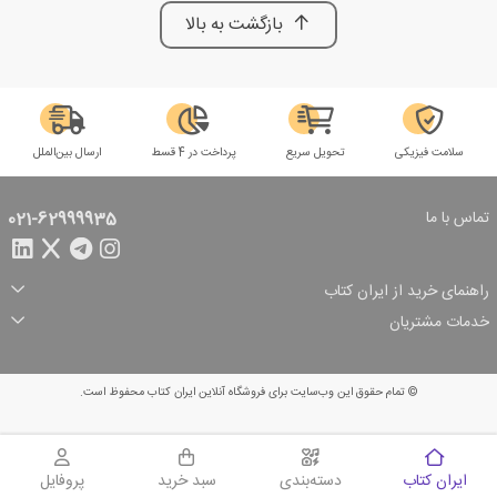
بازگشت به بالا
سلامت فیزیکی
تحویل سریع
پرداخت در 4 قسط
ارسال بین‌الملل
تماس با ما
021-62999935
راهنمای خرید از ایران کتاب
ثبت سفارش
شیوه پرداخت
خدمات مشتریان
تخفیف‌های خرید
شرایط ارسال سفارش
درباره ما
شرایط استفاده
حریم خصوصی
پیگیری سفارش
بازگرداندن سفارش
پرسش‌های متداول
© تمام حقوق این وب‌سایت برای فروشگاه آنلاین ایران کتاب محفوظ است.
سبد خرید
ایران کتاب
دسته‌بندی
سبد خرید
پروفایل