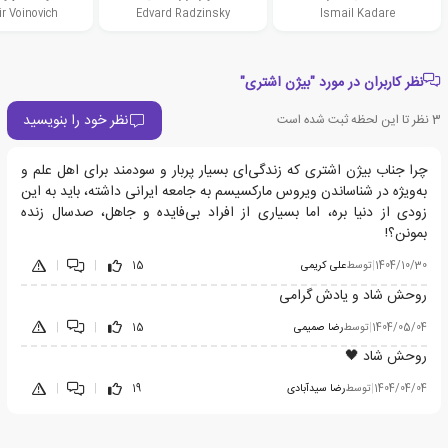
r Voinovich
Edvard Radzinsky
Ismail Kadare
نظر کاربران در مورد "بیژن اشتری"
نظر خود را بنویسید
3
نظر تا این لحظه ثبت شده است
چرا جناب بیژن اشتری که زندگی‌ای بسیار پربار و سودمند برای اهل علم و
به‌ویژه در شناساندن ویروس مارکسیسم به جامعه ایرانی داشته، باید به این
زودی از دنیا بره، اما بسیاری از افراد بی‌فایده و جاهل، صدسال زنده
بمونن؟!
1404/10/30
|
توسط
علی کریمی
15
|
|
روحش شاد و یادش گرامی
1404/05/04
|
توسط
رضا صمیمی
15
|
|
روحش شاد 🖤
1404/04/04
|
توسط
رضا سیدآبادی
19
|
|