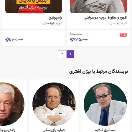
ظهور و سقوط دوچه موسولینی
راسپوتین
کریستوفر هیبرت
ادوارد راژینسکی
1،100،000
٪15
1،100،000
935،000
2
1
نویسندگان مرتبط با بیژن اشتری
اسماعیل کاداره
ادوارد راژینسکی
ولادیمیر وا