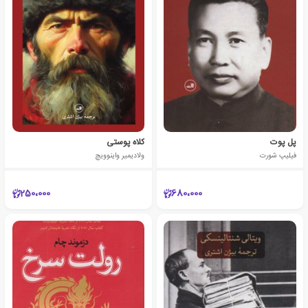
پل پوت
کلاه پوستی
فیلیپ شورت
ولادیمیر واینوویچ
250،000
680،000