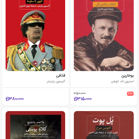
بوخارین
قذافی
استیون اف کوهن
آلیسون پارجتر
350،000
٪10
380،000
315،000