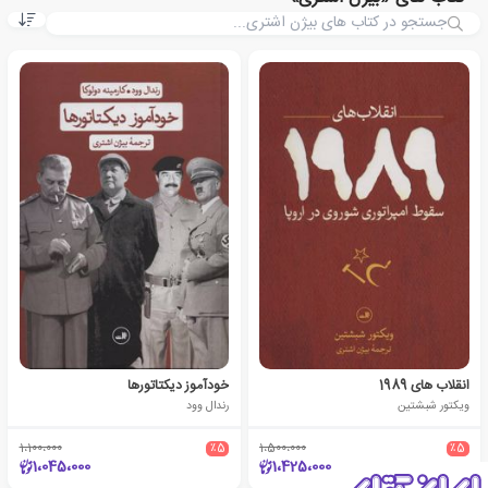
انقلاب های 1989
خودآموز دیکتاتورها
ویکتور شبشتین
رندال وود
1،100،000
٪5
1،500،000
٪5
1،045،000
1،425،000