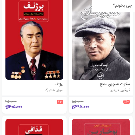
چی بخونم؟
سکوت همچون سلاح
برژنف
گریگوری فریدین
سوزان شاتنبرگ
450،000
٪10
550،000
٪10
405،000
495،000