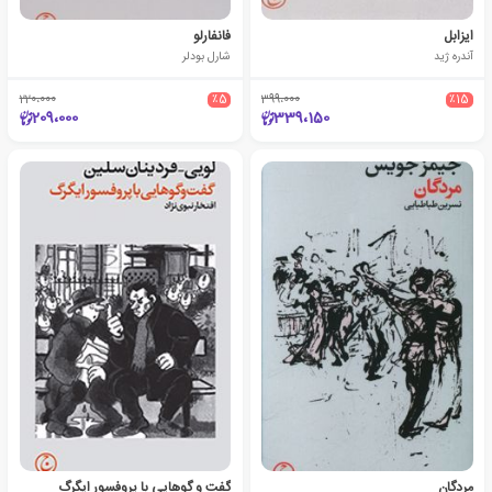
ایزابل
فانفارلو
آندره ژید
شارل بودلر
220،000
٪5
399،000
٪15
209،000
339،150
مردگان
گفت و گوهایی با پروفسور ایگرگ