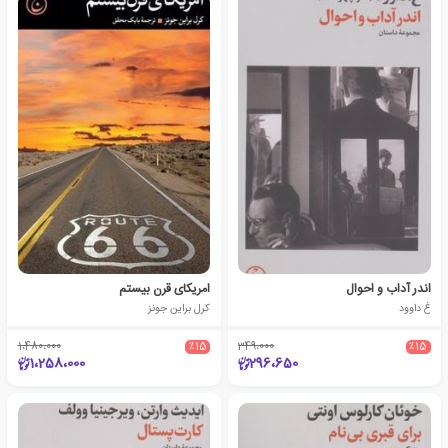
اندر آداب و احوال
امریکای قرن بیستم
غ داوود
کرل براین جونز
1،480،000
٪15
349،000
٪15
1،258،000
296،650