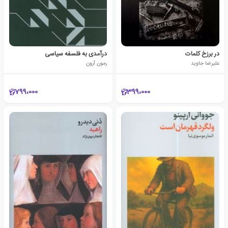
در برزخ کلمات
درآمدی به فلسفه سیاسی
علیرضا جاوید
رمون آرون
799،000
399،000