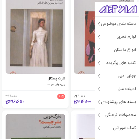
دسته بندی موضوعی
لوازم تحریر
انواع داستان
کتاب های برگزیده
جوایز ادبی
برای قبری بی نام
کارت پستال
خوان کارلوس اونتی
ویرجینیا وولف
ادبیات ملل
349،000
٪15
349،000
٪10
296،650
314،100
بسته های پیشنهادی
محصولات فرهنگی
کمک آموزشی