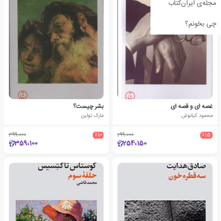
مجله‌ی ایران‌کتاب
چی بخونم؟
غصه ای و قصه ای
بشر چیست؟
محمود کیانوش
مارک تواین
399،000
٪10
299،000
٪15
359،100
254،150