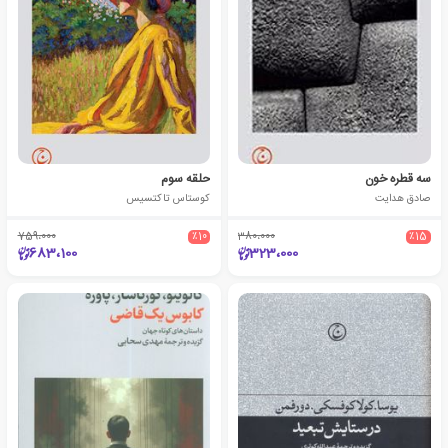
سه قطره خون
حلقه سوم
صادق هدایت
کوستاس تاکتسیس
759،000
٪10
380،000
٪15
683،100
323،000