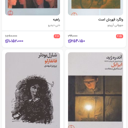
ولگرد قهرمان است
راهبه
جووانی آرپینو
دنی دیدرو
1،280،000
٪10
299،000
٪15
1،152،000
254،150