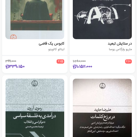
در ستایش تبعید
کابوس یک قاضی
ماریو وارگاس یوسا
ایتالو کالوینو
399،000
٪15
1،280،000
٪10
339،150
1،152،000