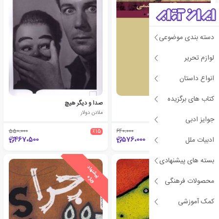
دسته بندی موضوعی
لوازم تحریر
انواع داستان
کتاب های برگزیده
خشونت
صدا و دیگر هیچ
اسلاوی ژیژک
ملادن دولار
جوایز ادبی
550،000
٪15
640،000
٪10
467،500
576،000
ادبیات ملل
بسته های پیشنهادی
ی
ش
ن
ه
ا
د
و
ی
ژ
ی
ش
ن
ه
ا
د
و
ی
ژ
پ
ه
پ
ه
محصولات فرهنگی
کمک آموزشی