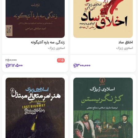
اخلاق ساد
زندگی سه باره آنتیگونه
اسلاوی ژیژک
اسلاوی ژیژک
250،000
٪15
212،500
300،000