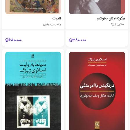
چگونه لاکان بخوانیم
الموت
اسلاوی ژیژک
ولادیمیر بارتول
680،000
380،000