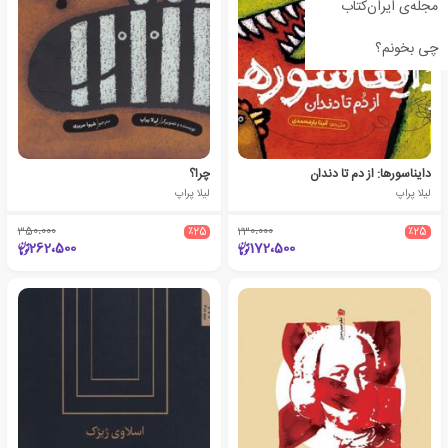
مجله‌ی ایران‌کتاب
چی بخونم؟
دایناسورها: از دم تا دندان
چرا؟
لیلا پراپ
لیلا پراپ
350،000
٪25
230،000
٪25
262،500
172،500