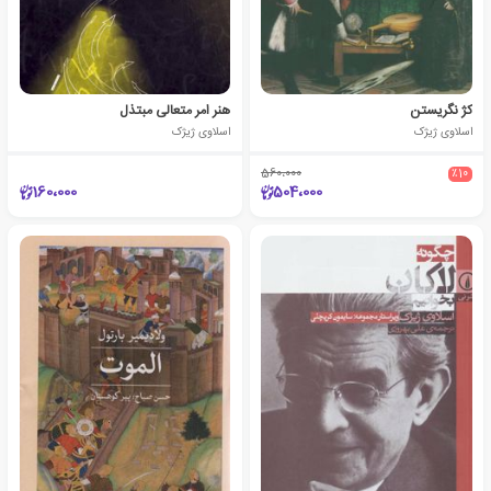
کژ نگریستن
هنر امر متعالی مبتذل
اسلاوی ژیژک
اسلاوی ژیژک
560،000
٪10
160،000
504،000