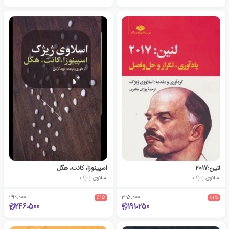
لنین:2017
اسپینوزا، کانت، هگل
اسلاوی ژیژک
اسلاوی ژیژک
290،000
٪15
225،000
٪15
246،500
191،250