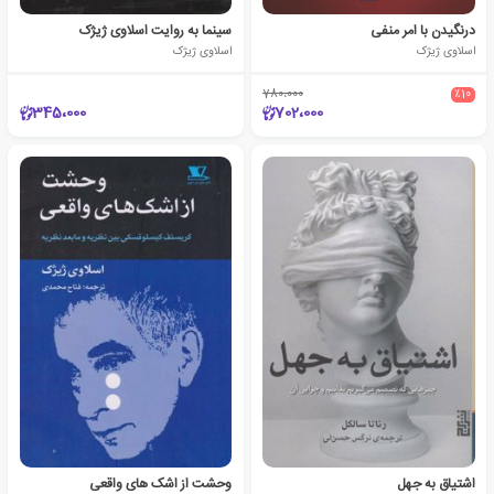
درنگیدن با امر منفی
سینما به روایت اسلاوی ژیژک
اسلاوی ژیژک
اسلاوی ژیژک
780،000
٪10
345،000
702،000
اشتیاق به جهل
وحشت از اشک های واقعی