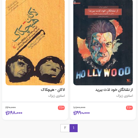
از نشانگان خود لذت ببرید
لاکان - هیچکاک
اسلاوی ژیژک
اسلاوی ژیژک
220،000
٪10
1،100،000
٪10
198،000
990،000
2
1