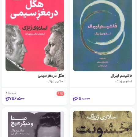
فاشیسم لیبرال
هگل در مغز سیمی
اسلاوی ژیژک
اسلاوی ژیژک
890،000
٪15
756،500
650،000