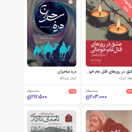
پ
ه
عشق در روزهای قتل‌ عام خوجالی
دره ساحران
هاد آتیک
کمال عبدالله
250،000
٪15
290،000
٪3
212،500
203،000