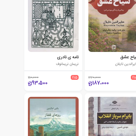
اح عشق
نامه ی نادری
یرالدین تایلان
نریمان نریمانوف
110،000
٪15
220،000
٪1
93،500
187،000