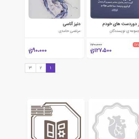
 دوردست های خودم
دنیز آناسی
موعه ی نویسندگان
مرتضی حامدی
170،000
٪2
90،000
127،500
3
2
1