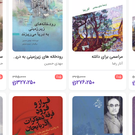
مراسمی برای دانته
رودخانه های زیرزمینی به دریا می ریزند
سی
آنار رضا
مهدی حسین
حا
5
385،000
٪15
325،000
٪15
5
327،250
276،250