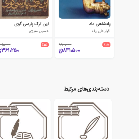
پادشاهی ماد
این ترک پارسی گوی
اقرار علی یف
حسین منزوی
25،000
٪15
990،000
٪15
361،250
841،500
دسته‌بندی‌های مرتبط