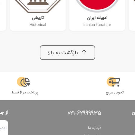
ادبیات ایران
تاریخی
Historical
Iranian literature
بازگشت به بالا
تحویل سریع
پرداخت در 4 قسط
ن
از ج
021-62999935
درباره ما