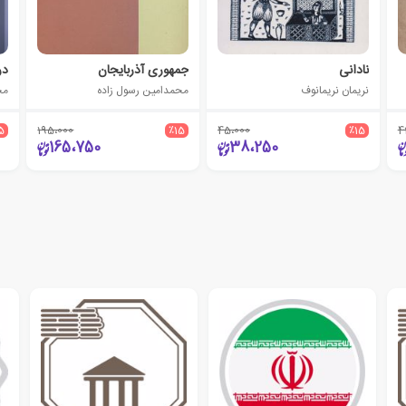
نادانی
جمهوری آذربایجان
در
نریمان نریمانوف
محمدامین رسول زاده
مج
5
195،000
٪15
45،000
٪15
4
165،750
38،250