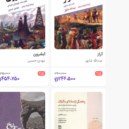
آراز
آبشرون
عبدالله شایق
مهدی حسین
35،000
٪15
290،000
٪15
454،750
246،500