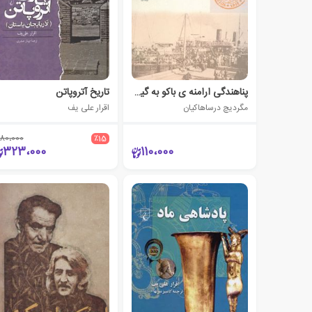
پناهندگی ارامنه ی باکو به گیلان
تاریخ آتروپاتن
مگردیچ درساهاکیان
اقرار علی یف
80،000
٪15
323،000
110،000