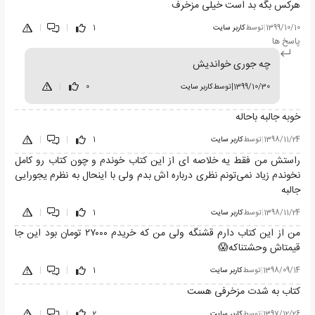
هرکس بگه بد است خیلی مزخرف
1399/10/10
|
توسط
کاربر سایت
1
|
|
پاسخ ها
چه جوری خواندیش
1399/10/30
|
توسط
کاربر سایت
0
|
خوبه جالبه باحاله
1398/11/24
|
توسط
کاربر سایت
1
|
|
راستش من فقط یه خلاصه ای از این کتاب خوندم و چون کتاب رو کامل
نخوندم زیاد نمی‌تونم نظری درباره اش بدم ولی با اینحال به نظرم یجورایی
جالبه
1398/11/24
|
توسط
کاربر سایت
1
|
|
من از این کتاب دارم قشنگه ولی من که خریدم ۲۷۰۰۰ تومان بود این جا
قیمتاش وحشتناکه😱
1398/09/14
|
توسط
کاربر سایت
1
|
|
کتاب به شدت مزخرفی هست
1397/12/26
|
توسط
کاربر سایت
2
|
|