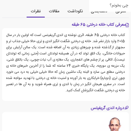
چی بخونم؟
معرفی
دسته‌بندی
نکوداشت
مقالات
نظرات
معرفی کتاب خانه درختی 65 طبقه
کتاب خانه درختی 65 طبقه، اثری نوشته ی اندی گریفیتس است که اولین بار در سال
2015 وارد بازار نشر شد. خانه ی درختیِ شگفت انگیز اندی و تِری حالا خیلی جذاب تر و
مجهزتر از گذشته شده و چیزهای زیادی به آن اضافه شده است: یک سالن آرایش برای
حیوانات خانگی، یک اتاق تولد که در آن همیشه تولدتان است (حتی زمانی که تولدتان
نیست)، اتاقی پر از چشم های انفجاری، یک مغازه ی آب نبات چوبی، یک باتلاق شنی،
یک مزرعه ی مورچه، یک پایگاه خبری 24 ساعته که شما را از آخرین خبرهای خانه ی
درختی مطلع می سازد و البته یک ماشین زمان که حالا خیلی خیلی به درد می خورد
چون تری (دوباره) خرابکاری به بار آورده و امنیت خانه ی درختی با تهدید مواجه شده
است. در سفری هیجان انگیز در زمان با اندی و تِری همراه شوید و به آن ها در تعمیر
خانه ی درختی شگفت انگیزشان کمک کنید.
درباره اندی گریفیتس