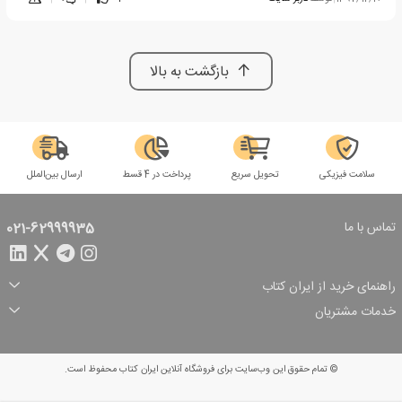
بازگشت به بالا
سلامت فیزیکی
تحویل سریع
پرداخت در 4 قسط
ارسال بین‌الملل
تماس با ما
021-62999935
راهنمای خرید از ایران کتاب
ثبت سفارش
شیوه پرداخت
خدمات مشتریان
تخفیف‌های خرید
شرایط ارسال سفارش
درباره ما
شرایط استفاده
حریم خصوصی
پیگیری سفارش
بازگرداندن سفارش
پرسش‌های متداول
© تمام حقوق این وب‌سایت برای فروشگاه آنلاین ایران کتاب محفوظ است.