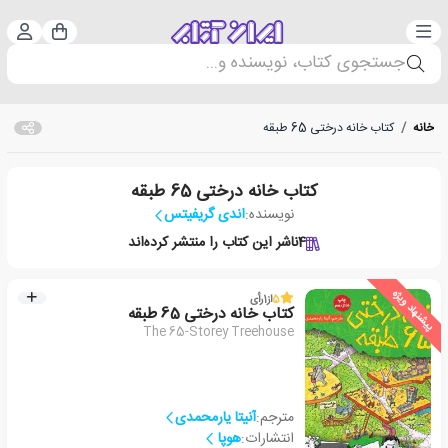
دسته‌بندی
ورود 
سبد خرید
جستجوی کتاب، نویسنده و...
خانه
/
کتاب خانه درختی 65 طبقه
کتاب خانه درختی 65 طبقه
نویسنده:
اندی گریفیتس
4
ناشر این کتاب را منتشر کرده‌اند
پیشنهاد ویژه
5
از
1
رأی
کتاب خانه درختی 65 طبقه
The 65-Storey Treehouse
مترجم:
آنیتا یارمحمدی
انتشارات:
هوپا