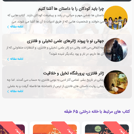
چرا باید کودکان را با داستان ها آشنا کنیم
داستان ها نقشی مهم و حیاتی در رشد و پیشرفت کودکان دارند. کتاب هایی که
می خوانند و شخصیت هایی که از طریق ادبیات با آن ها آشنا می شوند، می
ادامه مقاله
توانند به دوستانشان تبدیل شوند.
جهانی نو با پیوند ژانرهای علمی تخیلی و فانتزی
چه اتفاقی می افتد وقتی دو ژانر علمی تخیلی و فانتزی، و انتظارات متفاوتی که از
آن ها داریم، در تار و پود یکدیگر تنیده شوند؟
ادامه مقاله
ژانر فانتزی، پرورشگاه تخیل و خلاقیت
زمانی در تاریخ بشر، تمامی آثار ادبی به نوعی فانتزی به حساب می آمدند. اما چه
زمانی روایت داستان های فانتزی از ترس از ناشناخته ها فاصله گرفت و به عاملی
ادامه مقاله
تأثیرگذار برای بهبود زندگی انسان تبدیل شد؟
کتاب های مرتبط با خانه درختی 65 طبقه
ی
ش
ن
ه
ا
د
و
ی
ژ
ی
ش
ن
ه
ا
د
و
ی
ژ
ی
ش
ن
ه
ا
د
و
ی
ژ