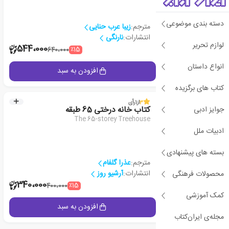
دسته بندی موضوعی
مترجم:
زیبا عرب حنایی
انتشارات:
نارنگی
لوازم تحریر
2
544،000
٪15
640،000
انواع داستان
جزئیات
افزودن به سبد
کتاب های برگزیده
3
از
1
رأی
جوایز ادبی
کتاب خانه درختی 65 طبقه
The 65-storey Treehouse
ادبیات ملل
بسته های پیشنهادی
مترجم:
عذرا گلفام
انتشارات:
آرشیو روز
محصولات فرهنگی
1
340،000
٪15
400،000
کمک آموزشی
جزئیات
افزودن به سبد
مجله‌ی ایران‌کتاب