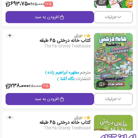
2
693،750
٪25
925،000
جزئیات
افزودن به سبد
3.3
از
1
رأی
کتاب خانه درختی 65 طبقه
The 65-Storey Treehouse
مترجم:
مطهره ابراهیم زاده
انتشارات:
نگاه آشنا
1
238،000
٪15
280،000
جزئیات
افزودن به سبد
3.7
از
1
رأی
کتاب خانه درختی 65 طبقه
The 65-Storey Treehouse