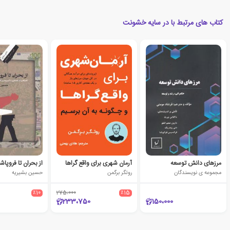
کتاب های مرتبط با در سایه خشونت
مرزهای دانش توسعه
آرمان شهری برای واقع گراها
از بحران تا فروپا
مجموعه ی نویسندگان
روتگر برگمن
حسین بشیریه
٪10
275،000
٪15
233،750
150،000