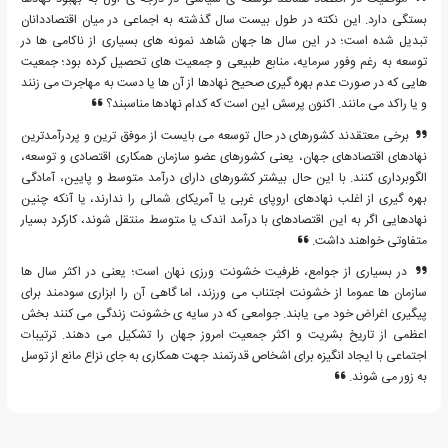
بستگی دارد. این نکته در طول بیست سال گذشته به اجماعی در میان اقتصاددانان
تبدیل شده است؛ در این سال ها جهان شاهد نمونه های بسیاری از ناکامی ها در
توسعه به رغم وفور سرمایه، منابع طبیعی و جمعیت های تحصیل کرده بود؛ جمعیت
هایی که در صورت عدم بهره گیری صحیح نهادها از آن ها یا دست به مهاجرت می زنند
و یا راکد می مانند. اکنون پرسش این است که کدام نهادها مناسبند؟
برخی معتقدند کشورهای در حال توسعه می بایست از موفق ترین و پردرآمدترین
نهادهای اقتصادهای جهان، یعنی کشورهای عضو سازمان همکاری اقتصادی و توسعه،
الگوبرداری کنند. با این حال بیشتر کشورهای دارای درآمد متوسط و پایین، آمادگی
بهره گیری از اغلب نهادهای اروپای غربی یا آمریکای شمالی را ندارند، یا آنکه چنین
نهادهایی اگر به این اقتصادهای با درآمد اندک یا متوسط منتقل شوند، کارکرد بسیار
متفاوتی خواهند داشت.
در بسیاری از جوامع، ظرفیت خشونت ورزی نهان است؛ یعنی در اکثر سال ها
سازمان ها عموما از خشونت اجتناب می ورزند، اما گاهی آن را ابزاری سودمند برای
پیگیری اغراض خود می یابند. جوامعی که در سایه ی خشونت زندگی می کنند بخش
اعظمی از تاریخ بشریت و اکثر جمعیت امروز جهان را تشکیل می دهند. ترتیبات
اجتماعی با ایجاد انگیزه برای اشخاص قدرتمند جهت همکاری به جای نزاع مانع از توسل
به زور می شوند.