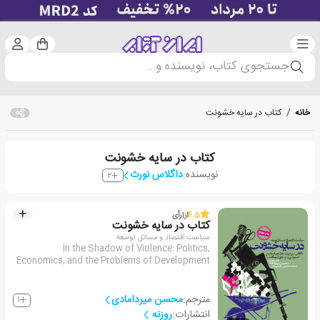
دسته‌بندی
ورود 
سبد خرید
جستجوی کتاب، نویسنده و...
خانه
/
کتاب در سایه خشونت
کتاب در سایه خشونت
نویسنده:
داگلاس نورث
2
4.5
از
1
رأی
کتاب در سایه خشونت
سیاست اقتصاد و مسائل توسعه
In the Shadow of Violence: Politics,
Economics, and the Problems of Development
مترجم:
محسن میردامادی
1
انتشارات:
روزنه