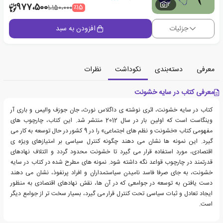
2
977،500
٪15
1،150،000
جزئیات
افزودن به سبد
معرفی
دسته‌بندی
نکوداشت
نظرات
معرفی کتاب در سایه خشونت
کتاب در سایه خشونت، اثری نوشته ی داگلاس نورث، جان جوزف والیس و باری آر
وینگاست است که اولین بار در سال 2012 منتشر شد. این کتاب، چارچوب های
مفهومی کتاب «خشونت و نظم های اجتماعی» را در 9 کشور در حال توسعه به کار می
گیرد. این نمونه ها نشان می دهند چگونه کنترل سیاسی بر امتیازهای ویژه ی
اقتصادی، مورد استفاده قرار می گیرد تا خشونت محدود گردد و ائتلاف نهادهای
قدرتمند در چارچوب قواعد نگه داشته شود. نمونه های مطرح شده در کتاب در سایه
خشونت، به جای صرفا فاسد نامیدن سیاستمداران و افراد پرنفوذ، نشان می دهند
دست یافتن به توسعه در جوامعی که در آن ها، نقش نهادهای اقتصادی به منظور
ایجاد تعادل و ثبات سیاسی تحت کنترل قرار می گیرد، بسیار سخت تر از جوامع دیگر
است.