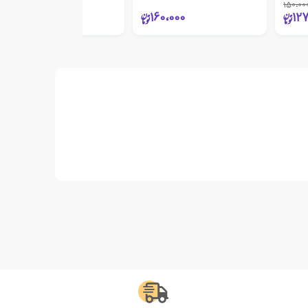
150،00
19،000
160،000
12