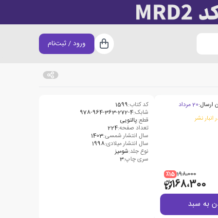
ورود / ثبت‌نام
سبد خرید
 ارسال:
20 مرداد
کد کتاب:
1599
شابک:
978-964-363-272-4
 انبار نشر
قطع:
پالتویی
تعداد صفحه:
224
سال انتشار شمسی:
1403
سال انتشار میلادی:
1998
نوع جلد:
شومیز
سری چاپ:
3
٪15
198،000
168،300
ن به سبد