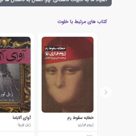
اعتیاد ما به ادبیات داستانی: چرا انسان به داستان ها نیا
کتاب های مرتبط با خلوت
خطابه سقوط رم
آوای آلاباما
ژروم فراری
ژیل لوروا