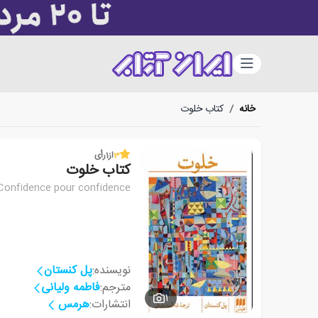
دسته‌بندی
خانه
/
کتاب خلوت
3
از
1
رأی
کتاب خلوت
Confidence pour confidence
نویسنده:
پل کنستان
مترجم:
فاطمه ولیانی
1
انتشارات:
هرمس