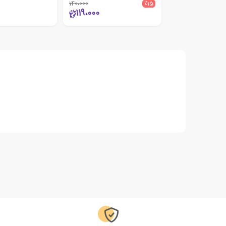
140،000
٪15
119،000