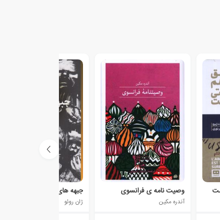
ست
وصیت نامه ی فرانسوی
جبهه های افتخار
آندره مکین
ژان روئو