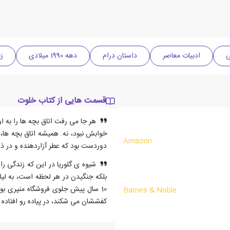
ی
ادبیات معاصر
داستان درام
دهه 1990 میلادی
ز
قسمت هایی از کتاب خلوت
هر جا می رفت اتاق بچه ها را به او
خوابش نبود، نه. همیشه اتاق بچه ها
Amazon
دوردست بود که عطر آزاردهنده و در ذ
شیوه ی گلوریا در این که زندگی ر
بلکه جنگیدن در هر لحظه است، به لیل
10 سال پیش جلوی فروشگاه منپری بولو
Barnes & Noble
کفششان می شکند، در پیاده رو افتاده ب