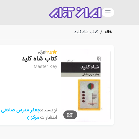
دسته‌بندی
خانه
/
کتاب شاه کلید
3.5
از
1
رأی
کتاب شاه کلید
Master Key
نویسنده:
جعفر مدرس صادقی
1
انتشارات:
مرکز