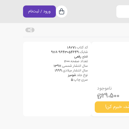
ورود / ثبت‌نام
سبد خرید
کد کتاب:
18271
شابک:
978-9643054649
قطع:
رقعی
تعداد صفحه:
200
سال انتشار شمسی:
1397
سال انتشار میلادی:
1999
نوع جلد:
شومیز
سری چاپ:
5
ناموجود
29،500
د، خبرم کن!