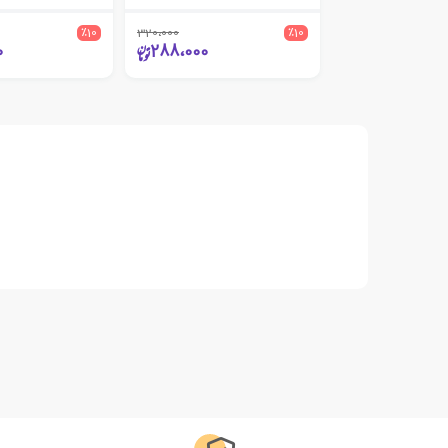
٪10
320،000
٪10
0
288،000