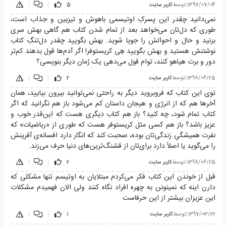
1397/07/04
|
توسط
کاربر سایت
5
|
|
نمی‌دانید چقدر این پسرکِ اوتیسمی باهوش و تیزبین و جذاب است،
طوری که دل‌تان می‌خواهد بعد از تمام شدن کتاب هم گاهی بهش سری
بزنید و حال و احوالش را جویا شوید. بهش بگویید چقدر دل‌تنگِ کتاب
نوشتنش هستید و بهش بگویید هِی کریستوفر! اگر آدم‌ها قول بدهند کم‌تر
دور و برت هیاهو کنند، توام قول می‌دهی یک رُمان دیگر بنویسی؟
1398/06/25
|
توسط
کاربر سایت
2
|
|
توی این کتاب که فروبروید دیگر به راحتی نمی‌توانید بیرون بیایید، همان
آخرها هم که از انرژی و هیجان داستان کم می‌شود باز هم نگرانید که اگر
کتاب تمام شود، چه کنید؟ باز هم کتاب دیگری هست که این‌قدر خوب و
عزیز باشد؟ باز هم کسی مثل کریستوفر هست که طوری از «ریاضیات» که
نفرت همیشگیِ زندگی‌تان بوده، صحبت کند که انگار دارد افسانه‌ی آفرینش
را می‌گوید یا اصلاً دارد برای‌تان از قشنگ‌ترین‌های دنیا حرف می‌زند.
1398/06/25
|
توسط
کاربر سایت
2
|
|
قبل از خوندن این کتاب فکر می‌کردم مبتلایان به اوتیسم تنها مشکلی که
دارن اینه که نمیتونن به چهره افراد نگاه کنند ولی الان فهمیدم مشکلات
این عزیزان بیشتر از این حرفاست
1397/03/22
|
توسط
کاربر سایت
1
|
|