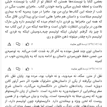
بعضی کتابا یا نویسنده‌ها هستن که انتظار تو از کتاب یا نویسنده خیلی
بالاست و لحظه شماری میکنی واسه خوندن کتاب...ماجرای عجیب سگی در
شب از جمله این کتاب‌ها برای من بود. ماجرا در مورد پسریه که به بیماری
اوتیسم مبتلاست و داستان هم ماجرا هایی است برای پیداکردن قاتل سگ
که همه این ماجراها رو فردی داره انجام میده که اوتیسم داره ولی مارک
هادون در برآوردن انتظارت ناتوان است و خلاصه اینکه من از این کتاب سه
تا چیز یاد گرفتم. اولیش اینکه اوتیسم چیه,,دومیش اینکه یه فردی که
اوتیسم داره چقدر میتونه ذهن خلاق و ری
1397/03/05
|
توسط
کاربر سایت
2
|
|
داستان توی چند فصل مونده به آخر کار به شدت افت می‌کنه. به توصیه‌ی
من ضمن حفظ خون‌سردی داستان رو ادامه بدید که یه پایان‌بندی خوب در
کمینه
1397/02/17
|
توسط
کاربر سایت
1
|
|
نقل از متن: سگه، نه میدوید، و نه خواب بود، مرده بود. پایان نقل. نام
داستان برگرفته از یکی از داستان‌های «شرلوک هلمز» اثر «سر آرتور کانن
دویل» است. رخدادهای داستان در «انگلستان» می‌گذرد، داستان شرح
سفر پرماجرایی از «سوئیندون» به «لندن» است. داستان از زبان «کریستوفر
بون» که پسری مبتلا به «اوتیسم» است، روایت و بیان می‌شود، و از همین
روست که لحن ویژه و بیمانندی دارد. «کریستوفر» چون اوتیسم دارد، از
درک رویدادهای عادی زندگی، ناتوان است، اما هوش بسیار ویژه ای دارد،