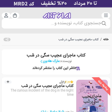
دسته‌بندی
ورود 
سبد خرید
جستجوی کتاب، نویسنده و...
خانه
/
کتاب ماجرای عجیب سگی در شب
کتاب ماجرای عجیب سگی در شب
نویسنده:
مارک هادون
2
ناشر این کتاب را منتشر کرده‌اند
پیشنهاد ویژه
4.22
از
4
رأی
کتاب ماجرای عجیب سگی در شب
The curious incident of the dog in the night
time
مترجم:
شیلا ساسانی نیا