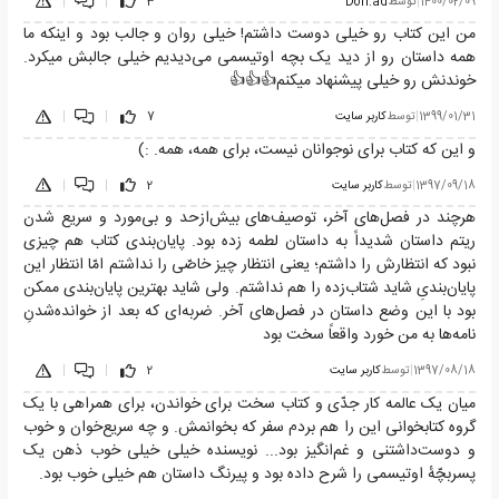
1400/02/09
|
توسط
Dori.ad
3
|
|
من این کتاب رو خیلی دوست داشتم! خیلی روان و جالب بود و اینکه ما
همه داستان رو از دید یک بچه اوتیسمی می‌دیدیم خیلی جالبش میکرد.
خوندنش رو خیلی پیشنهاد میکنم👍👍👍
1399/01/31
|
توسط
کاربر سایت
7
|
|
و این که کتاب برای نوجوانان نیست، برای همه، همه. :)
1397/09/18
|
توسط
کاربر سایت
2
|
|
هرچند در فصل‌های آخر، توصیف‌های بیش‌ازحد و بی‌مورد و سریع شدن
ریتم داستان شدیداً به داستان لطمه زده بود. پایان‌بندی کتاب هم چیزی
نبود که انتظارش را داشتم؛ یعنی انتظار چیز خاصّی را نداشتم امّا انتظار این
پایان‌بندیِ شاید شتاب‌زده را هم نداشتم. ولی شاید بهترین پایان‌بندی ممکن
بود با این وضع داستان در فصل‌های آخر. ضربه‌ای که بعد از خوانده‌شدنِ
نامه‌ها به من خورد واقعاً سخت بود
1397/08/18
|
توسط
کاربر سایت
2
|
|
میان یک عالمه کار جدّی و کتاب سخت برای خواندن، برای همراهی با یک
گروه کتابخوانی این را هم بردم سفر که بخوانمش. و چه سریع‌خوان و خوب
و دوست‌داشتنی و غم‌انگیز بود... نویسنده خیلی خیلی خوب ذهن یک
پسربچّهٔ اوتیسمی را شرح داده بود و پیرنگ داستان هم خیلی خوب بود.