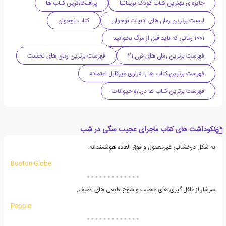
جایزه ی بهترین کتاب کودک بریتانیا
پرافتخارترین کتاب ها
لیست برترین رمان های ادبیات نوجوان
کتاب نوجوان
1001 رمانی که باید قبل از مرگ بخوانید
فهرست برترین رمان های قرن 21
فهرست برترین رمان های نخست
فهرست برترین کتاب ها با «راوی غیرقابل اعتماد»
فهرست برترین کتاب ها درباره حیوانات
نکوداشت های کتاب ماجرای عجیب سگی در شب
به شکل درخشانی غیرمعمول و فوق العاده هوشمندانه.
Boston Globe
سرشار از غافل گیری های عجیب و شوخ طبعی های لطیف.
People