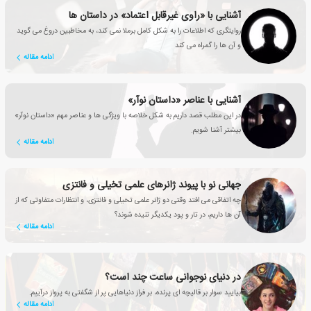
آشنایی با «راوی غیرقابل اعتماد» در داستان ها
روایتگری که اطلاعات را به شکل کامل برملا نمی کند، به مخاطبین دروغ می گوید
و آن ها را گمراه می کند
ادامه مقاله
آشنایی با عناصر «داستان نوآر»
در این مطلب قصد داریم به شکل خلاصه با ویژگی ها و عناصر مهم «داستان نوآر»
بیشتر آشنا شویم.
ادامه مقاله
جهانی نو با پیوند ژانرهای علمی تخیلی و فانتزی
چه اتفاقی می افتد وقتی دو ژانر علمی تخیلی و فانتزی، و انتظارات متفاوتی که از
آن ها داریم، در تار و پود یکدیگر تنیده شوند؟
ادامه مقاله
در دنیای نوجوانی ساعت چند است؟
بیایید سوار بر قالیچه ای پرنده، بر فراز دنیاهایی پر از شگفتی به پرواز درآییم.
ادامه مقاله