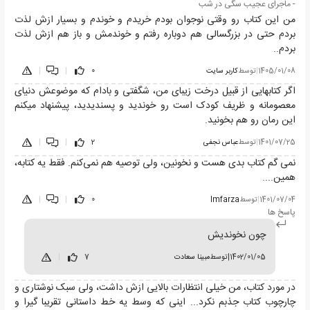
- ماجرای عجیب سگی در شب
من این کتاب رو وقتی نوجوان بودم خریدم و خوندم و بسیار ازش لذت
بردم حتی در بزرگسالی هم دوباره رفتم و خوندمش و باز هم ازش لذت
بردم..
1405/01/08
|
توسط
کاربر سایت
0
|
|
اگر کتابهایی از قبیل درخت زیبای من، شگفتی و بادام که موضوعش دنیای
معصومانه و ظریف کودک است رو خوندید و پسندیدید، پیشنهاد میکنم
این رمان رو هم بخونید.
1401/07/25
|
توسط
عباس نجفی
2
|
|
نمی گم کتاب بدی هست و نخونین، ولی توصیه هم نمی‌کنم. فقط یه کتابه،
همین....
1401/07/04
|
توسط
Imfarza
0
|
|
پاسخ ها
چون نخوندیش
1402/01/05
|
توسط
مبینا سعادت
7
|
در مورد کتاب، من خیلی انتظارات بالایی ازش داشت، ولی سبک نوشتاری و
چارچوب کتاب جذبم نکرد... اینی که وسط یه خط داستانی تقریبا گیرا و