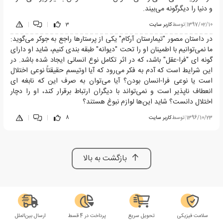
و دنیا را دیگرگونه می‌بیند.
1397/02/10
|
توسط
کاربر سایت
3
|
|
در داستان مصور "تیمارستان آرکام" یکی از پرستارها راجع به جوکر می‌گوید:
ما نمی‌توانیم با اطمینان او را تحت "دیوانه" طبقه بندی کنیم، شاید او دارای
گونه ای "فرا-عقل" باشد، که در اثر تکامل نوع انسانی ایجاد شده باشد. در
این شرایط است که آدم به فکر می‌رود که آیا اوتیسم حقیقتاً نوعی اختلال
است یا نوعی فرا-انسان بودن؟ آیا می‌توان به صرف این که نابغه ای
انعطاف ناپذیر است و نمی‌تواند با دیگران ارتباط برقرار کند، او را دچار
اختلال دانست؟ شاید این‌ها لوازم نبوغ هستند؟
1396/10/23
|
توسط
کاربر سایت
8
|
|
بازگشت به بالا
سلامت فیزیکی
تحویل سریع
پرداخت در 4 قسط
ارسال بین‌الملل