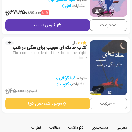
انتشارات:
افق
2
671،250
٪25
895،000
جزئیات
افزودن به سبد
3.2
از
1
رأی
کتاب حادثه ای عجیب برای سگی در شب
The curious incident of the dog in the night
time
مترجم:
گیتا گرکانی
انتشارات:
مکتوب
2
45،000
ناموجود
جزئیات
موجود شد، خبرم کن!
معرفی
دسته‌بندی
نکوداشت
مقالات
نظرات