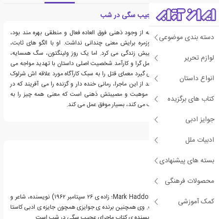
معرفی کتاب ماجرای عجیب سگی در شب
گرچه کریستوفر پانزده ساله از وجود ذهنی فوق العاده فعال و منطقی بهره مند بود،
دسته بندی موضوعی
تعاملات و گوشزد های روزمره برایش معنی چندانی نداشت. او با الگو های ثابت،
قوانین و نمودار داخل جیبش زندگی می کرد. اما یک روز ولینگتون، سگ همسایه،
لوازم تحریر
کشته می شود و دنیای عمل گرا و کارآمد شخصیت اصلی داستان با تهدید مواجه می
شود. کریستوفر تصمیم می گیرد معمای قتل را به سبک کارآگاه مورد علاقه اش شرلوک
انواع داستان
هلمز، حل کند. اتفاقات بعد از این ماجرا، رمانی خنده دار و گزنده را می آفریند که در
تصویر سازی شخصی که موهبت و مصیبتش ذهنی است که معنی همه چیز را به
کتاب های برگزیده
صورت عینی و ظاهری درک می کند، بسیار موفق عمل می کند.
جوایز ادبی
درباره مارک هادون
ادبیات ملل
بسته های پیشنهادی
محصولات فرهنگی
مارک هادون (انگلیسی: Mark Haddon؛ زاده ی ۲۶ سپتامبر ۱۹۶۲) نویسنده، شاعر و
کمک آموزشی
پدیدآور اهل بریتانیا است. وی همچنین برنده ی جوایزی همچون جایزه ی ادبی کاستا
بوک شده است. هادون نویسنده ی کتاب ماجرای عجیب سگی در شب است.