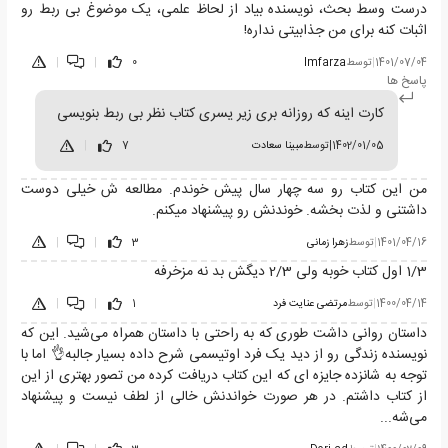
درست وسط بحث، نویسنده بیاد از لحاظ علمی، یک موضوغ بی ربط رو
اثبات کنه برای من جذابیتی نداره!
1401/07/04
|
توسط
Imfarza
0
|
|
پاسخ ها
کارت اینه که روزانه بری زیر یسری کتاب نظر بی ربط بنویسی
1402/01/05
|
توسط
مبینا سعادت
7
|
من این کتاب رو سه چهار سال پیش خوندم. مطالعه ش خیلی دوست
داشتنی و لذت بخشه. خوندنش رو پیشنهاد میکنم.
1401/04/16
|
توسط
زهرا زمانی
3
|
|
1/3 اول کتاب خوبه ولی 2/3 دیگش بد نه مزخرفه
1400/04/14
|
توسط
مرتضی عنایت فرد
1
|
|
داستان روانی داشت طوری که به راحتی با داستان همراه می‌شید. این که
نویسنده زندگی رو از دید یک فرد اوتیسمی شرح داده بسیار جالبه👌 اما با
توجه به شانزده جایزه ای که این کتاب دریافت کرده من تصور بهتری از این
از کتاب داشتم. در هر صورت خواندنش خالی از لطف نیست و پیشنهاد
می‌شه...