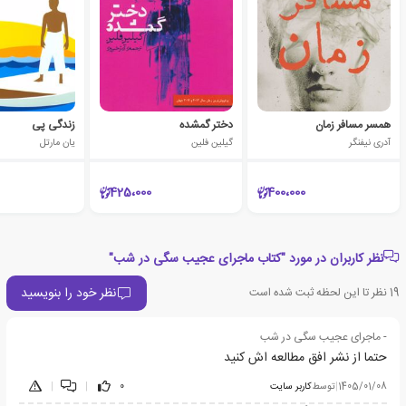
همسر مسافر زمان
دختر گمشده
زندگی پی
آدری نیفنگر
گیلین فلین
یان مارتل
425،000
400،000
نظر کاربران در مورد "کتاب ماجرای عجیب سگی در شب"
نظر خود را بنویسید
19
نظر تا این لحظه ثبت شده است
- ماجرای عجیب سگی در شب
حتما از نشر افق مطالعه اش کنید
1405/01/08
|
توسط
کاربر سایت
0
|
|