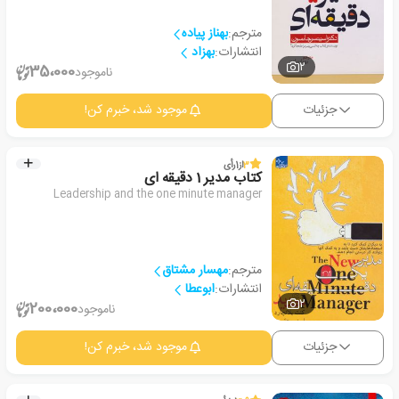
مترجم:
بهناز پیاده
انتشارات:
بهزاد
2
35،000
ناموجود
جزئیات
موجود شد، خبرم کن!
3
از
1
رأی
کتاب مدیر 1 دقیقه ای
Leadership and the one minute manager
مترجم:
مهسار مشتاق
انتشارات:
ابوعطا
2
200،000
ناموجود
جزئیات
موجود شد، خبرم کن!