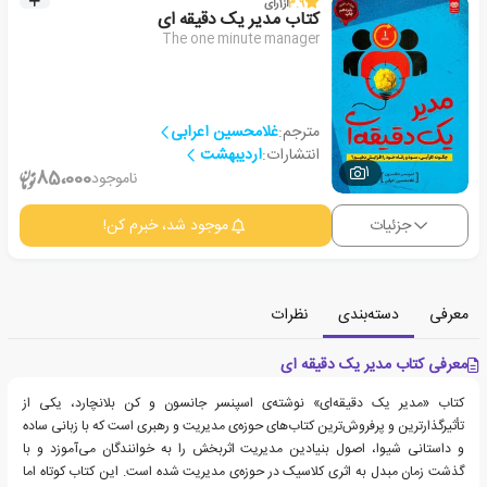
3.9
از
1
رأی
کتاب مدیر یک دقیقه ای
The one minute manager
مترجم:
غلامحسین اعرابی
انتشارات:
اردیبهشت
1
85،000
ناموجود
جزئیات
موجود شد، خبرم کن!
معرفی
دسته‌بندی
نظرات
معرفی کتاب مدیر یک دقیقه ای
کتاب «مدیر یک دقیقه‌ای» نوشته‌ی اسپنسر جانسون و کن بلانچارد، یکی از
تأثیرگذارترین و پرفروش‌ترین کتاب‌های حوزه‌ی مدیریت و رهبری است که با زبانی ساده
و داستانی شیوا، اصول بنیادین مدیریت اثربخش را به خوانندگان می‌آموزد و با
گذشت زمان مبدل به اثری کلاسیک در حوزه‌ی مدیریت شده است. این کتاب کوتاه اما