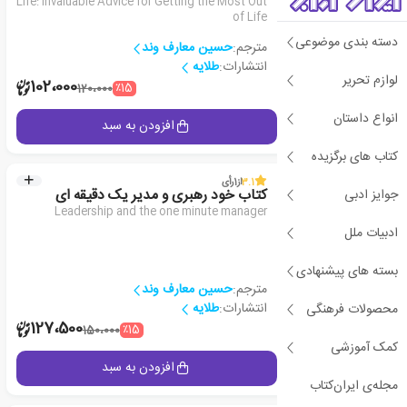
Life: Invaluable Advice for Getting the Most Out
of Life
دسته بندی موضوعی
مترجم:
حسین معارف وند
انتشارات:
طلایه
لوازم تحریر
1
102،000
٪15
120،000
انواع داستان
جزئیات
افزودن به سبد
کتاب های برگزیده
3.1
از
1
رأی
جوایز ادبی
کتاب خود رهبری و مدیر یک دقیقه ای
Leadership and the one minute manager
ادبیات ملل
بسته های پیشنهادی
مترجم:
حسین معارف وند
انتشارات:
طلایه
محصولات فرهنگی
1
127،500
٪15
150،000
کمک آموزشی
جزئیات
افزودن به سبد
مجله‌ی ایران‌کتاب