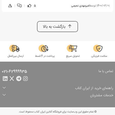
1400/06/01
|
توسط
امیرمهدی نجیمی
5
|
|
بازگشت به بالا
سلامت فیزیکی
تحویل سریع
پرداخت در 4 قسط
ارسال بین‌الملل
تماس با ما
021-62999935
راهنمای خرید از ایران کتاب
ثبت سفارش
شیوه پرداخت
خدمات مشتریان
تخفیف‌های خرید
شرایط ارسال سفارش
درباره ما
شرایط استفاده
حریم خصوصی
پیگیری سفارش
بازگرداندن سفارش
پرسش‌های متداول
© تمام حقوق این وب‌سایت برای فروشگاه آنلاین ایران کتاب محفوظ است.