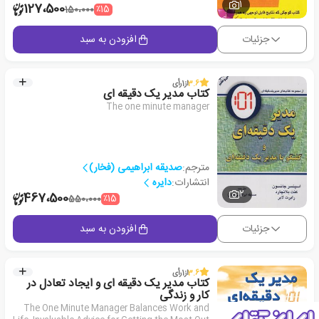
1
127،500
٪15
150،000
جزئیات
افزودن به سبد
3.6
از
1
رأی
کتاب مدیر یک دقیقه ای
The one minute manager
مترجم:
صدیقه ابراهیمی (فخار)
انتشارات:
دایره
2
467،500
٪15
550،000
جزئیات
افزودن به سبد
3.6
از
1
رأی
کتاب مدیر یک دقیقه ای و ایجاد تعادل در
کار و زندگی
The One Minute Manager Balances Work and