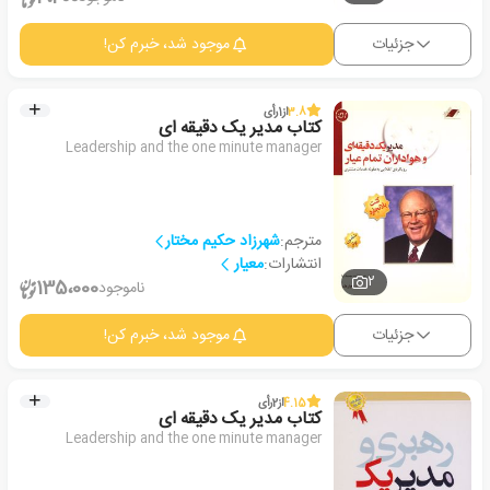
جزئیات
موجود شد، خبرم کن!
3.8
از
1
رأی
کتاب مدیر یک دقیقه ای
Leadership and the one minute manager
مترجم:
شهرزاد حکیم مختار
انتشارات:
معیار
2
135،000
ناموجود
جزئیات
موجود شد، خبرم کن!
4.15
از
2
رأی
کتاب مدیر یک دقیقه ای
Leadership and the one minute manager