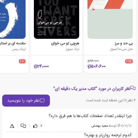
بی حد و مرز
هرچی تو می خوای
جان سی ماکسول
درک سیورز
اریک ریس
٪10
596،000
٪15
24،000
506،600
نظر کاربران در مورد "کتاب مدیر یک دقیقه ای"
نظر خود را بنویسید
2
نظر تا این لحظه ثبت شده است
چرا اینقدر تعداد صفحات کتاب‌ها با هم فرق داره؟
1401/01/11
|
توسط
سعید بهمنش
2
|
|
کدوم ترجمه روان‌تر و بهتره؟