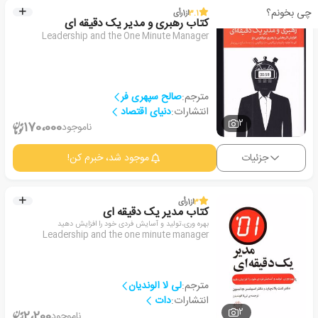
چی بخونم؟
3.1
از
1
رأی
کتاب رهبری و مدیر یک دقیقه ای
Leadership and the One Minute Manager
مترجم:
صالح سپهری فر
انتشارات:
دنیای اقتصاد
2
170،000
ناموجود
جزئیات
موجود شد، خبرم کن!
3
از
1
رأی
کتاب مدیر یک دقیقه ای
بهره وری،تولید و آسایش فردی خود را افزایش دهید
Leadership and the one minute manager
مترجم:
لی لا الوندیان
انتشارات:
دات
2
2،200
ناموجود