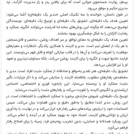
پرمغز، روایت جستجوی جوانی است که برای یافتن رمز و راز مدیریت کارآمد، نزد
مدیری حکیم و موفق می‌رود.
در طول داستان، خواننده با سه تکنیک اصلی «مدیر یک دقیقه‌ای» آشنا می‌شود:
تعیین هدف یک دقیقه‌ای، تشویق یک دقیقه‌ای و توبیخ یک دقیقه‌ای. نویسندگان
توضیح می‌دهند که چگونه این روش‌های ساده اما قدرتمند می‌توانند انگیزه، عملکرد و
رضایت کارکنان را به شکل چشمگیری بهبود بخشند.
تعیین هدف یک دقیقه‌ای به معنای توافق بر سر اهداف روشن، مختصر و قابل‌سنجش
با هر یک از اعضای تیم است. مدیر و کارمند با همکاری یکدیگر، انتظارات و معیارهای
موفقیت را تعریف می‌کنند و آن‌ها را در قالب عباراتی کوتاه و قابل فهم می‌نویسند. این
فرایند نه‌تنها جهت و انگیزه را برای کارمند روشن می‌کند، بلکه مسئولیت‌پذیری و تعهد
او را نیز افزایش می‌دهد.
تشویق یک دقیقه‌ای، هنر تقدیر به‌موقع و صادقانه از عملکرد مثبت افراد است. مدیر با
مشاهده‌ی رفتارهای مطلوب، بلافاصله کارمند را ستایش می‌کند و با ذکر جزئیات، تأثیر
مثبت عملکرد او را برجسته می‌سازد. این بازخورد فوری و اختصاصی، احساس
ارزشمندی و انگیزه‌ی کارمند را تقویت می‌کند و رفتارهای مثبت را تثبیت می‌نماید.
توبیخ یک دقیقه‌ای، شیوه‌ی سازنده‌ی برخورد با عملکرد نامطلوب یا اشتباهات است. در
این روش، مدیر ابتدا حقایق را به‌طور دقیق و بدون قضاوت بیان می‌کند، سپس
احساسات خود را درباره‌ی پیامدهای منفی رفتار فرد ابراز می‌کند و در نهایت، با یادآوری
ارزش و توانایی‌های کارمند، اعتماد خود به بهبود عملکرد او در آینده را اعلام می‌کند.
این رویکرد همدلانه و حمایتی، بدون تخریب روحیه‌ی فرد، زمینه را برای اصلاح رفتار
فراهم می‌آورد.
در سراسر کتاب، نویسندگان بر اهمیت ارتباط صادقانه، احترام متقابل و توانمندسازی