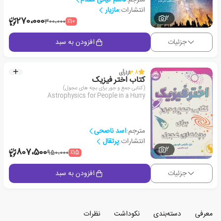
انتشارات:
مازیار
2
270،000
٪10
300،000
جزئیات
افزودن به سبد
3.8
از
1
رأی
کتاب اختر فیزیک
(کتابی جمع و جور برای بچه های عجول)
Astrophysics for People in a Hurry
مترجم:
اسد ناصحی
انتشارات:
پرتقال
2
807،500
٪15
950،000
جزئیات
افزودن به سبد
معرفی
دسته‌بندی
نکوداشت
نظرات