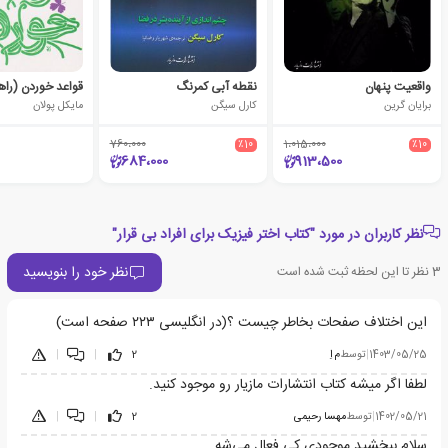
واقعیت پنهان
نقطه آبی کمرنگ
برایان گرین
کارل سیگن
مایکل پولان
760،000
٪10
1،015،000
٪10
684،000
913،500
نظر کاربران در مورد "کتاب اختر فیزیک برای افراد بی قرار"
نظر خود را بنویسید
3
نظر تا این لحظه ثبت شده است
این اختلاف صفحات بخاطر چیست ؟(در انگلیسی ۲۲۳ صفحه است)
1403/05/25
|
توسط
م اِ
2
|
|
لطفا اگر میشه کتاب انتشارات مازیار رو موجود کنید.
1402/05/21
|
توسط
مهسا رحیمی
2
|
|
سلام ببخشید موجودی کی فعال می‌شه