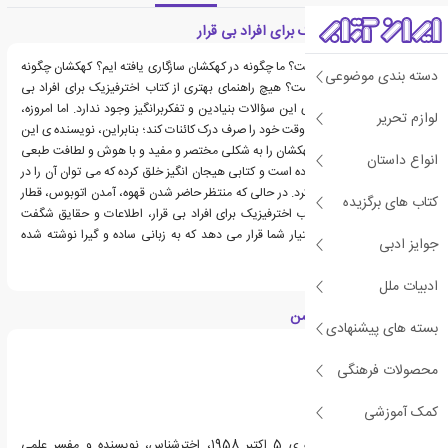
معرفی کتاب اختر فیزیک برای افراد بی قرار
ماهیت مکان و زمان چیست؟ ما چگونه در کهکشان سازگاری یافته ایم؟ کهکشان چگونه
دسته بندی موضوعی
درون ما سازگاری یافته است؟ هیچ راهنمای بهتری از کتاب اخترفیزیک برای افراد بی
قرار برای یافتن پاسخ های این سؤالات بنیادین و تفکربرانگیز وجود ندارد. اما امروزه،
لوازم تحریر
تعداد کمی از ما می تواند وقت خود را صرف درک کائنات کند؛ بنابراین، نویسنده ی این
اثر، نیل دگراس تایسن، کهکشان را به شکلی مختصر و مفید و با هوش و لطافت طبعی
انواع داستان
درخشان به روی زمین آورده است و کتابی هیجان انگیز خلق کرده که می توان آن را در
هر زمان و مکانی مطالعه کرد. در حالی که منتظر حاضر شدن قهوه، آمدن اتوبوس، قطار
کتاب های برگزیده
و یا هواپیما هستید، کتاب اخترفیزیک برای افراد بی قرار، اطلاعات و حقایق شگفت
انگیزی را از کائنات در اختیار شما قرار می دهد که به زبانی ساده و گیرا نوشته شده
جوایز ادبی
است.
ادبیات ملل
درباره نیل دگراس تایسن
بسته های پیشنهادی
محصولات فرهنگی
کمک آموزشی
نیل دگراس تایسن، زاده ی 5 اکتبر 1958، اخترشناس، نویسنده و مفسر علمی