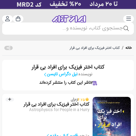
دسته‌بندی
ورود 
سبد خرید
جستجوی کتاب، نویسنده و...
خانه
/
کتاب اختر فیزیک برای افراد بی قرار
کتاب اختر فیزیک برای افراد بی قرار
نویسنده:
نیل دگراس تایسن
2
ناشر این کتاب را منتشر کرده‌اند
4.75
از
2
رأی
کتاب اختر فیزیک برای افراد بی قرار
Astrophysics for People in a Hurry
مترجم:
قاسم کیانی مقدم