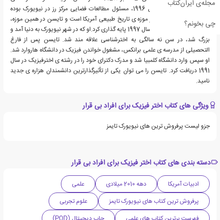
مجله‌ی ایران‌کتاب
آمریکایی است. او از سال 1996، مسئول مطالعات فضایی مرکز رز در نیویورک بوده
است. این مرکز، بخشی از موزه ی تاریخ طبیعی آمریکا است و تایسن در همین موزه،
چی بخونم؟
دپارتمان اخترفیزیک را در سال 1997 پایه گذاری کرد.او که در شهر نیویورک به دنیا آمد و
بزرگ شد، در سن نه سالگی به اخترشناسی علاقه مند شد. تایسن پس از فارغ
التحصیلی از مدرسه ی علمی برانکس، مشغول خواندن فیزیک در دانشگاه هاروارد شد.
او سپس وارد دانشگاه کلمبیا شد و مدرک دکترای خود را در رشته ی اخترفیزیک در سال
1991 دریافت کرد. تایسن را می توان یکی از تأثیرگذارترین دانشمندان هزاره ی جدید
نامید.
ویژگی های کتاب اختر فیزیک برای افراد بی قرار
جزو لیست پرفروش ترین های نیویورک تایمز
دسته بندی های کتاب اختر فیزیک برای افراد بی قرار
ادبیات آمریکا
دهه 2010 میلادی
علمی
پرفروش ترین کتاب های نیویورک تایمز
علوم تجربی
فهرست برترین کتاب های علمی
چاپ دیجیتال (POD)