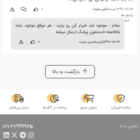
1398/02/03
|
توسط
کاربر سایت
0
|
|
پاسخ ها
سلام - موجود شد خبرم کن رو بزنید - هر موقع موجود بشه
بلافاصله خدمتتون پیامک ارسال میشه
1398/02/03
|
توسط
مدیر سایت
2
|
بازگشت به بالا
سلامت فیزیکی
تحویل سریع
پرداخت در 4 قسط
ارسال بین‌الملل
تماس با ما
021-62999935