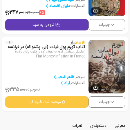
انتشارات:
دنیای اقتصاد
1
247،000
٪5
260،000
جزئیات
افزودن به سبد
3.5
از
1
رأی
کتاب تورم پول فیات (بی پشتوانه) در فرانسه
(چگونگی پیدایش آنچه به ارمغان آورد و چگونه پایان یافت)
Fiat Money Inflation in France
مترجم:
طاهر فتحی
انتشارات:
آراد
1
335،000
ناموجود
جزئیات
موجود شد، خبرم کن!
معرفی
دسته‌بندی
نظرات