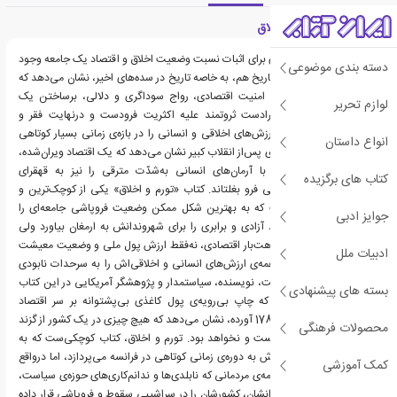
معرفی کتاب تورم و اخلاق
تجربه‌‌های تاریخی بسیاری برای اثبات نسبت وضعیت اخلاق و اقتصاد یک جامعه وجود
دسته بندی موضوعی
دارند. نگاهی سرسری به تاریخ هم، به خاصه تاریخ در سده‌های اخیر، نشان می‌دهد که
چه‌گونه، بی‌ثباتی و عدم امنیت اقتصادی، رواج سوداگری و دلالی، برساختن یک
لوازم تحریر
طبقه‌ی اجتماعی قلیل فرادست ثروتمند علیه اکثریت فرودست و درنهایت فقر و
محنت، می‌تواند همه‌ی ارزش‌های اخلاقی و انسانی را در بازه‌ی زمانی بسیار کوتاهی
انواع داستان
نابود کند. تجربه‌ی فرانسه‌ی پس‌از انقلاب کبیر نشان می‌دهد که یک اقتصاد ویران‌شده،
حتی می‌تواند جامعه‌ای با آرمان‌های انسانی به‌شدّت مترقی را نیز به قهقرای
کتاب های برگزیده
رذیلانه‌ترین خصایل اخلاقی فرو بغلتاند. کتاب «تورم و اخلاق» یکی از کوچک‌ترین و
موجزترین کتاب‌هایی‌ست که به بهترین شکل ممکن وضعیت فروپاشی جامعه‌ای را
جوایز ادبی
نشان می‌دهد که قرار بود آزادی و برابری را برای شهروندانش به ارمغان بیاورد ولی
درنهایت با تصمیم‌های بلاهت‌بار اقتصادی، نه‌فقط ارزش پول ملی و وضعیت معیشت
ادبیات ملل
اکثریت مردمش را بلکه همه‌ی ارزش‌های انسانی و اخلاقی‌اش را به سرحدات نابودی
رساند. اندرو دیکسون وایت، نویسنده، سیاستمدار و پژوهشگر آمریکایی در این کتاب
بسته های پیشنهادی
با زیر نظر گرفتن بلایی که چاپ بی‌رویه‌ی پول کاغذی بی‌پشتوانه بر سر اقتصاد
فرانسه‌ی پس از انقلاب 1789 آورده، نشان می‌دهد که هیچ چیزی در یک کشور از گزند
محصولات فرهنگی
و آسیب تورم در امان نیست و نخواهد بود. تورم و اخلاق، کتاب کوچکی‌ست که به
استناد فکت‌های تاریخی‌اش به دوره‌ی زمانی کوتاهی در فرانسه می‌پردازد، اما درواقع
کمک آموزشی
حدیث نفسی‌ست برای همه‌ی مردمانی که نابلدی‌ها و ندانم‌کاری‌های حوزه‌ی سیاست،
فرهنگ و اقتصاد سردمدارانشان، کشورشان را در سراشیبی سقوط و فروپاشی قرار داده