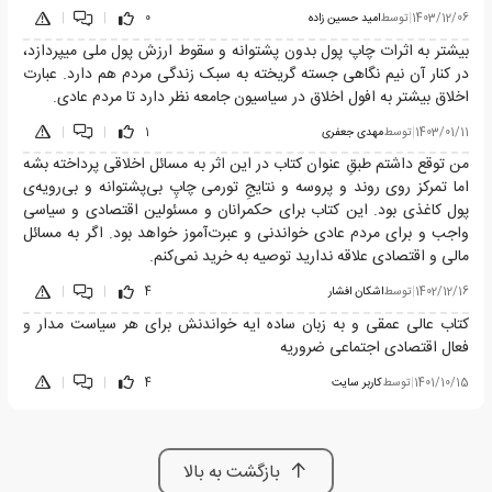
1403/12/06
|
توسط
امید حسین زاده
0
|
|
بیشتر به اثرات چاپ پول بدون پشتوانه و سقوط ارزش پول ملی میپردازد،
در کنار آن نیم نگاهی جسته گریخته به سبک زندگی مردم هم دارد. عبارت
اخلاق بیشتر به افول اخلاق در سیاسیون جامعه نظر دارد تا مردم عادی.
1403/01/11
|
توسط
مهدی جعفری
1
|
|
من توقع داشتم طبقِ عنوان کتاب در این اثر به مسائل اخلاقی پرداخته بشه
اما تمرکز روی روند و پروسه و نتایجِ تورمی چاپِ بی‌پشتوانه و بی‌رویه‌ی
پول کاغذی بود. این کتاب برای حکمرانان و مسئولین اقتصادی و سیاسی
واجب و برای مردم عادی خواندنی و عبرت‌آموز خواهد بود. اگر به مسائل
مالی و اقتصادی علاقه ندارید توصیه به خرید نمی‌کنم.
1402/12/16
|
توسط
اشکان افشار
4
|
|
کتاب عالی عمقی و به زبان ساده ایه خواندنش برای هر سیاست مدار و
فعال اقتصادی اجتماعی ضروریه
1401/10/15
|
توسط
کاربر سایت
4
|
|
بازگشت به بالا