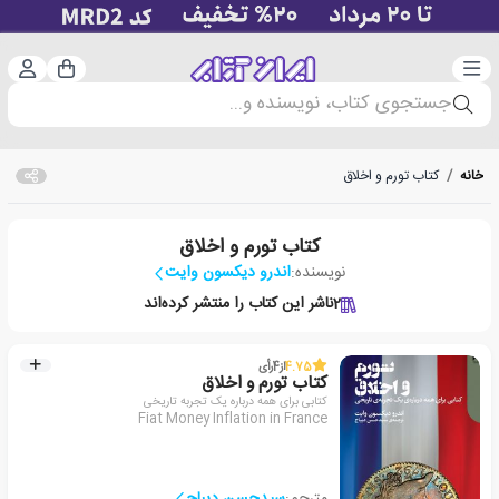
دسته‌بندی
ورود 
سبد خرید
جستجوی کتاب، نویسنده و...
خانه
/
کتاب تورم و اخلاق
کتاب تورم و اخلاق
نویسنده:
اندرو دیکسون وایت
2
ناشر این کتاب را منتشر کرده‌اند
4.75
از
4
رأی
کتاب تورم و اخلاق
کتابی برای همه درباره یک تجربه تاریخی
Fiat Money Inflation in France
مترجم:
سیدحسن دیباج