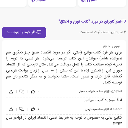
900،000
272،000
نظر کاربران در مورد "کتاب تورم و اخلاق"
نظر خود را بنویسید
6
نظر تا این لحظه ثبت شده است
- تورم و اخلاق
برای هر فرد کتاب‌خوانی (حتی اگر در مورد اقتصاد هیچ چیز دیگری هم
نخوانده باشد) خواندن این کتاب توصیه می‌شود. هر کسی که تورم را
تجربه کرده مطالب کتاب را کامل دریافت می‌کند. مثال تاریخی که از اقتصاد
دوران قبل از ناپلئون زده با این که بیش از ۲۰۰ سال از زمان روایت تاریخی
گذشته قابل درک و تصور است. حتما بخوانید و به دیگر کتابخوانان هم
توصیه کنید.
1405/02/09
|
توسط
سیدابراهیم معینی
0
|
|
لطفا موجود کنید ،سپاس
1404/08/02
|
توسط
حمید فرجی
0
|
|
کتابی عالی به خصوص با توجه به شرایط فعلی اقتصاد ایران در اواخر سال
1393