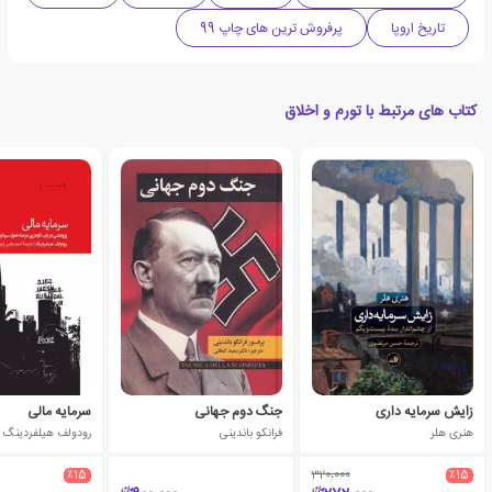
تاریخ اروپا
پرفروش ترین های چاپ 99
کتاب های مرتبط با تورم و اخلاق
زایش سرمایه داری
جنگ دوم جهانی
سرمایه مالی
هنری هلر
فرانکو باندینی
رودولف هیلفردینگ
٪15
320،000
٪15