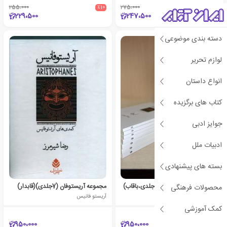
255،000
٪10
275،000
٪10
229،500
247،500
دسته بندی موضوعی
لوازم تحریر
انواع داستان
کتاب های برگزیده
جوایز ادبی
ادبیات ملل
بسته های پیشنهادی
مجموعه آریستو فانیس (7جلدی،باقاب)
مجموعه آریستوفان (7جلدی)(قابدار)
محصولات فرهنگی
آریستو فانیس
آریستو فانیس
کمک آموزشی
950،000
950،000