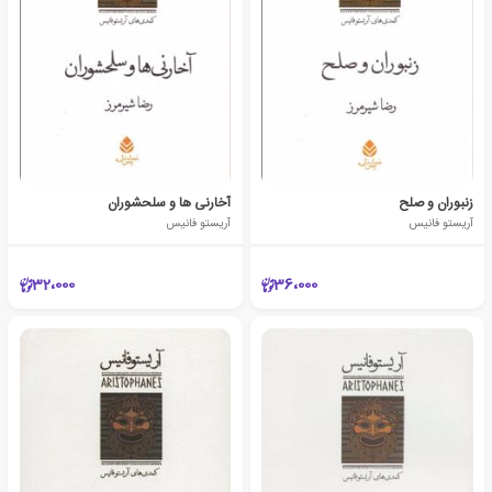
زنبوران و صلح
آخارنی ها و سلحشوران
آریستو فانیس
آریستو فانیس
32،000
36،000