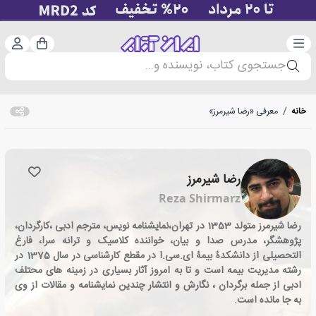
دسته‌بندی
ورود 
سبد خرید
جستجوی کتاب، نویسنده و...
خانه
/
معرفی «رضا شیرمرز»
رضا شیرمرز
Reza Shirmarz
رضا شیرمرز متولد 1353 در تهران،نمایشنامه نویس، مترجم ادبی ،کارگردان،
پژوهشگر، مدرس صدا و بیان، خواننده کلاسیک و ترانه سرا، فارغ
التحصیلی از دانشکدۀ بیمۀ ای.سی.ا در مقطع کارشناسی در سال 1375 در
رشته مدیریت بیمه است و تا به امروز آثار بسیاری در زمینه های محتلف
ادبی از جمله برگردان ، نگارش و انتشار چندین نمایشنامه و مقالات از وی
به جا مانده است.