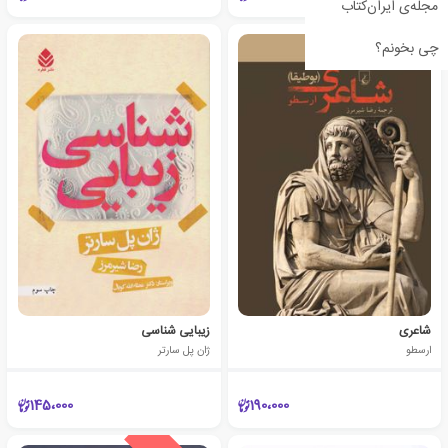
مجله‌ی ایران‌کتاب
چی بخونم؟
شاعری
زیبایی شناسی
ارسطو
ژان پل سارتر
145،000
190،000