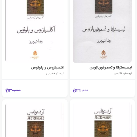
لیسیستراتا و تسموفوریازوس
اکلسیازوس و پلوتوس
آریستو فانیس
آریستو فانیس
30،000
32،000