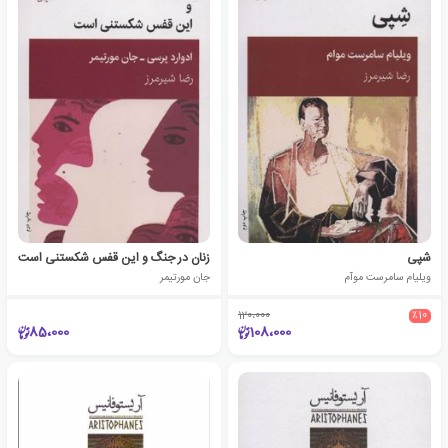
شپی
زنان در جنگ و این قفس شکستنی است
ویلیام سامرست موآم
جان مورتیمر
120،000
٪10
85،000
108،000