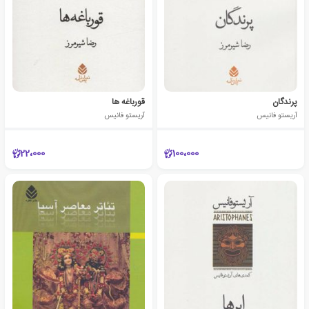
پرندگان
قورباغه ها
آریستو فانیس
آریستو فانیس
22،000
100،000