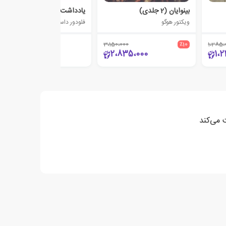
بینوایان (2 جلدی)
یادداشت هایی از خانه ی مردگان
ویکتور هوگو
فئودور داستایفسکی
3،150،000
٪10
1،285،
700،000
2،835،000
1،2