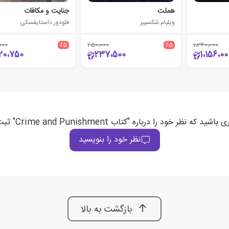
هملت
جنایت و مکافات
ویلیام شکسپیر
فئودور داستایفسکی
000
٪5
250،000
٪5
1،360،000
20،750
237،500
1،156،00
د که نظر خود را درباره "کتاب Crime and Punishment" ثبت می‌کند
نظر خود را بنویسید
بازگشت به بالا