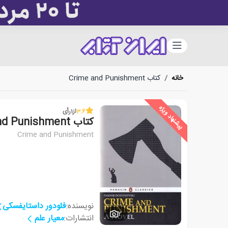
دسته‌بندی
خانه
/
کتاب Crime and Punishment
پیشنهاد ویژه
3.6
از
1
رأی
کتاب Crime and Punishment
Crime and Punishment
نویسنده:
فئودور داستایفسکی
2
انتشارات:
معیار علم