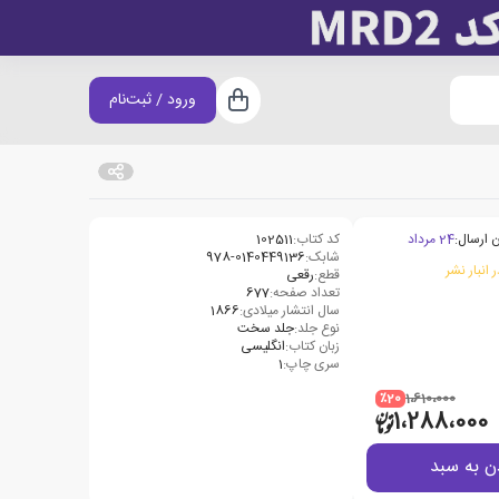
ورود / ثبت‌نام
سبد خرید
 ارسال:
24 مرداد
کد کتاب:
102511
شابک:
978-0140449136
 انبار نشر
قطع:
رقعی
تعداد صفحه:
677
سال انتشار میلادی:
1866
نوع جلد:
جلد سخت
زبان کتاب:
انگلیسی
سری چاپ:
1
٪20
1،610،000
1،288،000
ن به سبد