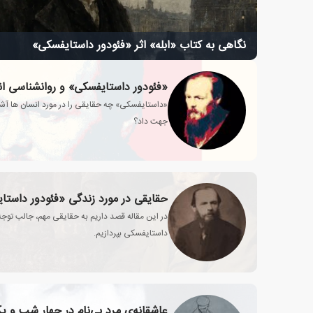
نگاهی به کتاب «ابله» اثر «فئودور داستایفسکی»
«فئودور داستایفسکی» و روانشناسی ا
«داستایفسکی» چه حقایقی را در مورد انسان ها آشکا
جهت داد؟
حقایقی در مورد زندگی «فئودور داستا
در این مقاله قصد داریم به حقایقی مهم، جالب توجه 
داستایفسکی بپردازیم.
عاشقانه‌ی مرد بی‌نام در چهار شب و 