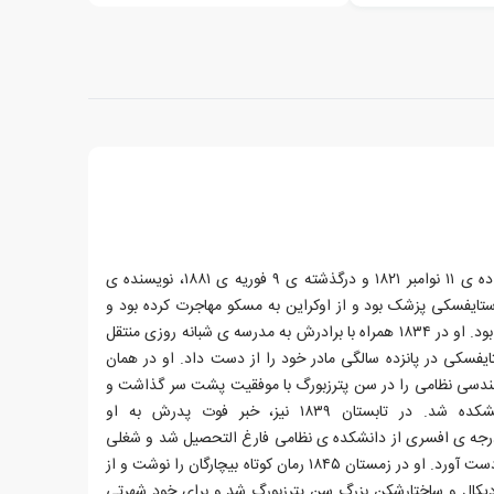
فئودور میخایلاویچ داستایوفسکی، زاده ی ۱۱ نوامبر ۱۸۲۱ و درگذشته ی ۹ فوریه ی ۱۸۸۱، نویسنده ی
ستایفسکی پزشک بود و از اوکراین به مسکو مهاجرت کرده بود و
مادرش، دختر یکی از بازرگانان مسکو بود. او در ۱۸۳۴ همراه با برادرش به مدرسه ی شبانه روزی منتقل
یفسکی در پانزده سالگی مادر خود را از دست داد. او در همان
ندسی نظامی را در سن پترزبورگ با موفقیت پشت سر گذاشت و
در ژانویه ی ۱۸۳۸ وارد این دانشکده شد. در تابستان ۱۸۳۹ نیز، خبر فوت پدرش به او
استایفسکی در سال ۱۸۴۳ با درجه ی افسری از دانشکده ی نظامی فارغ التحصیل شد و شغلی
در اداره ی مهندسی وزارت جنگ به دست آورد. او در زمستان ۱۸۴۵ رمان کوتاه بیچارگان را نوشت و از
دیکال و ساختارشکن بزرگ سن پترزبورگ شد و برای خود شهرتی