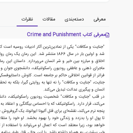
معرفی
دسته‌بندی
مقالات
نظرات
معرفی کتاب Crime and Punishment
"جنایت و مکافات" یکی از نمادین‌ترین آثار ادبیات روسیه است 
شد و اولین بار در سال 1866 منتشر شد. این رما
اخلاق و مبارزه بین خیر و شر انسان می‌پردازد. داستان این رما
ماجرای ذهنی و عاطفی رودیون راسکولنیکف، دانشجوی جوان و فق
فراتر از قوانین اخلاقی حاکم بر جامعه است. کاوش داستایوفسکی 
جنایت، "جنایت و مکافات" را نه تنها به روایتی گیرا، بلکه به ت
انسان و پیگیری عدالت تبدیل می‌کند.
در قلب "جنایت و مکافات" شخصیت رودیون راسکولنیکف، دانش
می‌کند، قرار دارد. راسکولنیکف که با احساس بیگانگی و اعتقاد 
پنجه نرم می‌کند، نقشه‌ای برای قتل آلیونا ایوانونا، یک گروفر
تا پول او را بدزدد و زندگی خود را بهبود بخشد. او خود را متقا
خواهد بود، زیرا معتقد است که اعمال او می‌تواند با استفاده از
خیر بیشتری به همراه داشته باشد. با این حال، قتل طبق برنام