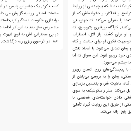
لنیکف به شبکه پیچیده‌ای از روابط
کسب کرد. یک جاسوس پلیس در این 
واضع و فداکار، و خانواده‌اش که از
ا را معرفی می‌کند که جهان‌بینی
نند. کارآگاه پورفیری پتروویچ، که
ماه مارس سال بعد به این کار ادامه
ی او برای کشف راز قتل، اضطراب
در پی سخنرانی اش به اوج شهرت و ا
توجیهات فکری او برای جنایت و گناه
۱۸۸۱ در اثر خون ریزی ریه درگذشت.
مان تبدیل می‌شود. با ایجاد تنش
ی خود روبرو شود. این سوال که آیا
 به چشم می‌خورد.
با پیچیدگی‌های روح انسان روبرو
، رمان را به بررسی بی‌پایان از
ناه، ماهیت شر، و پتانسیل بازسازی
دیل می‌کند. سفر راسکولنیکف به سوی
آشتی دادن خواسته‌های شخصی با
 از طریق این روایت گیرا، تأملی
 رنج ارائه می‌کند.