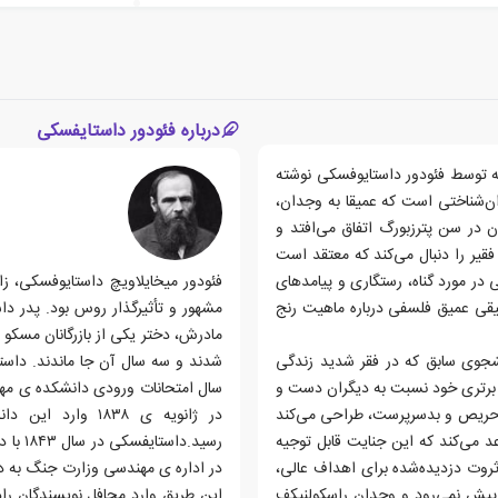
درباره فئودور داستایفسکی
که توسط فئودور داستایوفسکی نوشته
ن یک رمان روان‌شناختی است که عمیقا به وجدان،
ن در سن پترزبورگ اتفاق می‌افتد و
یر را دنبال می‌کند که معتقد است
در مورد گناه، رستگاری و پیامدهای
حقیقی عمیق فلسفی درباره ماهیت رنج
مشهور و تأثیرگذار روس بود. پدر دا
جوی سابق که در فقر شدید زندگی
شدند و سه سال آن جا ماندند. داستا
به برتری خود نسبت به دیگران دست و
سال امتحانات ورودی دانشکده ی مه
وش حریص و بدسرپرست، طراحی می‌کند
عد می‌کند که این جنایت قابل توجیه
رسید.د
 ثروت دزدیده‌شده برای اهداف عالی،
ه پیش نمی‌رود و وجدان راسکولنیکف
این طریق وارد محافل نویسندگان را