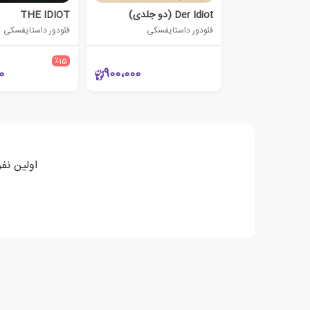
Der Idiot (دو جلدی)
THE IDIOT
فئودور داستایفسکی
فئودور داستایفسکی
٪15
0
900،000
اولین نفری باشی