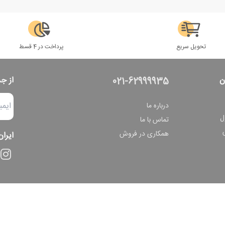
تحویل سریع
پرداخت در 4 قسط
ن
از ج
021-62999935
درباره ما
ل
تماس با ما
همکاری در فروش
ایران