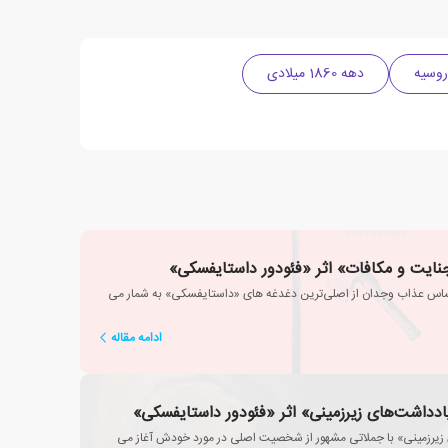
روسیه
دهه 1860 میلادی
ایت و مکافات» اثر «فئودور داستایفسکی»
ساس عذاب وجدان از اصلی‌ترین دغدغه های «داستایفسکی» به شمار می
ادامه مقاله
دداشت‌های زیرزمینی» اثر «فئودور داستایفسکی»
زیرزمینی» با جملاتی مشهور از شخصیت اصلی در مورد خودش آغاز می