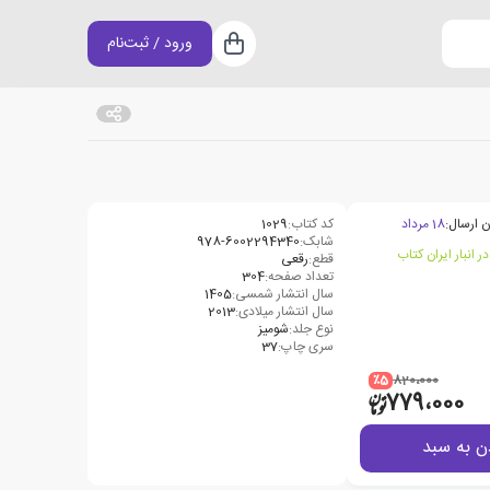
ورود / ثبت‌نام
سبد خرید
ن ارسال:
18 مرداد
کد کتاب:
1029
شابک:
978-6002294340
قطع:
رقعی
تعداد صفحه:
304
سال انتشار شمسی:
1405
سال انتشار میلادی:
2013
نوع جلد:
شومیز
سری چاپ:
37
٪5
820،000
779،000
ن به سبد