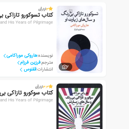
3
از
1
رأی
کتاب تسوکورو تازاکی ب
and His Years of Pilgrimage
نویسنده:
هاروکی موراکامی
مترجم:
فرزین فرزام
2
انتشارات:
ققنوس
3.3
از
1
رأی
کتاب سوکورو تازاکی بی
and His Years of Pilgrimage