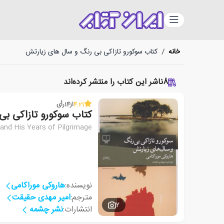
دسته‌بندی
خانه
/
کتاب سوکورو تازاکی بی رنگ و سال های زیارتش
8
ناشر این کتاب را منتشر کرده‌اند
4.21
از
14
رأی
کتاب سوکورو تازاکی ب
and His Years of Pilgrimage
نویسنده:
هاروکی موراکامی
مترجم:
امیر مهدی حقیقت
2
انتشارات:
نشر چشمه