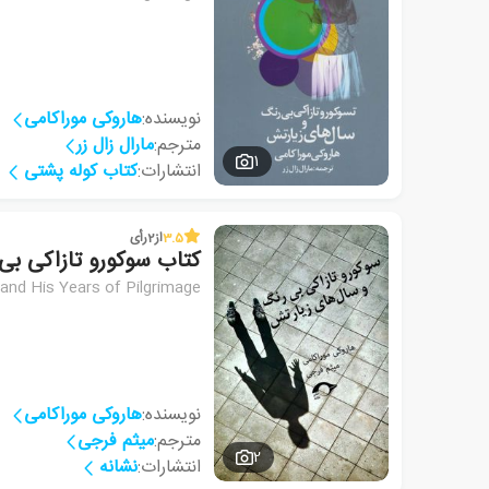
نویسنده:
هاروکی موراکامی
مترجم:
مارال زال زر
1
انتشارات:
کتاب کوله پشتی
3.5
از
2
رأی
کتاب سوکورو تازاکی ب
and His Years of Pilgrimage
نویسنده:
هاروکی موراکامی
مترجم:
میثم فرجی
2
انتشارات:
نشانه