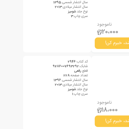
سال انتشار شمسی:
1395
سال انتشار میلادی:
2013
نوع جلد:
شومیز
سری چاپ:
3
ناموجود
20،000
د، خبرم کن!
کد کتاب:
2946
شابک:
9786007693292
قطع:
رقعی
تعداد صفحه:
228
سال انتشار شمسی:
1396
سال انتشار میلادی:
2013
نوع جلد:
شومیز
سری چاپ:
1
ناموجود
18،000
د، خبرم کن!