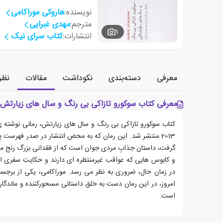
نویسنده:
هاروکی موراکامی
مترجم:
مهدی غبرایی
1
انتشارات:
کتاب سرای نیک
معرفی
دسته‌بندی
نکوداشت
مقالات
نظر
معرفی کتاب سوکورو تازاکی بی رنگ و سال های زیارتش
کتاب سوکورو تازاکی بی رنگ و سال های زیارتش، رمانی نوشته 
2013 منتشر شد. این رمان که به محض انتشار در صدر فهرست پ
گرفت، داستان جذابِ مردی جوان است که از فقدانی بزرگ رنج می
و کابوس هایی که عواقب غیرمنتظره ای دارند و حکایتِ سفری ا
در زمان حال، ضروری به نظر می رسد. موراکامی، یکی از برجسته
امروز، در این رمان دست به خلق داستانی مسحورکننده و ماندگار
است.