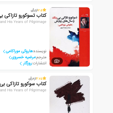
3.5
از
1
رأی
کتاب تسوکورو تازاکی ب
and His Years of Pilgrimage
نویسنده:
هاروکی موراکامی
مترجم:
مرضیه خسروی
1
انتشارات:
روزگار
4.75
از
2
رأی
کتاب سوکورو تازاکی ب
and His Years of Pilgrimage