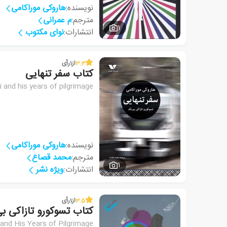
نویسنده:
هاروکی موراکامی
مترجم:
م عمرانی
1
انتشارات:
نوای مکتوب
3.3
از
1
رأی
کتاب سفر تنهایی
i and his years of pilgrimage
نویسنده:
هاروکی موراکامی
مترجم:
محمد قصاع
1
انتشارات:
ویژه نشر
3.5
از
1
رأی
کتاب تسوکورو تازاکی ب
and His Years of Pilgrimage