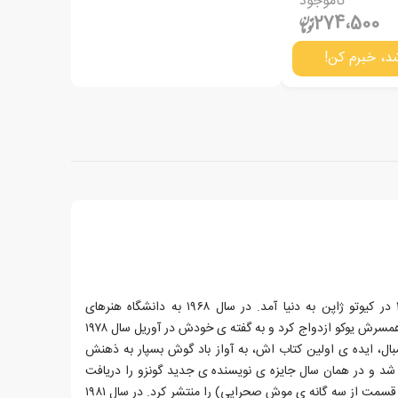
ناموجود
274،500
د، خبرم کن!
هاروکی موراکامی در ۱۲ ژانویه ۱۹۴۹ در کیوتو ژاپن به دنیا آمد. در سال ۱۹۶۸ به دانشگاه هنرهای
نمایشی واسدا رفت. در سال ۱۹۷۱ با همسرش یوکو ازدواج کرد و به گفته ی خودش در آوریل سال ۱۹۷۸
ال، ایده ی اولین کتاب اش، به آواز باد گوش بسپار به ذهنش
ین رمان منتشر شد و در همان سال جایزه ی نویسنده ی جدید گونزو را دریافت
کرد. در سال ۱۹۸۰ رمان پینبال (اولین قسمت از سه گانه ی موش صحرایی) را منتشر کرد. در سال ۱۹۸۱