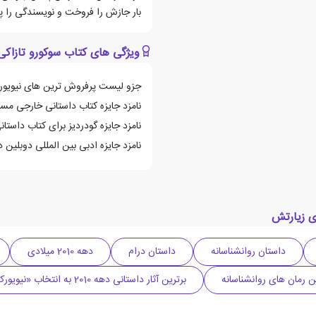
بار جازش را فروخت و نویسندگی را پ
ویژگی های کتاب سوکورو تازاک
جزو لیست پرفروش ترین های نیویورک
نامزد جایزه کتاب داستانی خارجی مستقل 
نامزد جایزه گودردیز برای کتاب داستانی د
نامزد جایزه ادبی بین المللی دوبلین در س
ی زیارتش
داستان روانشناسانه
داستان درام
دهه 2010 میلادی
 رمان های روانشناسانه
برترین آثار داستانی دهه 2010 به انتخاب «نیویورک تایمز»