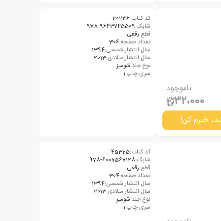
کد کتاب:
20236
شابک:
978-9643745509
قطع:
رقعی
تعداد صفحه:
306
سال انتشار شمسی:
1394
سال انتشار میلادی:
2013
نوع جلد:
شومیز
سری چاپ:
1
ناموجود
32،000
د، خبرم کن!
کد کتاب:
45325
شابک:
978-6007567128
قطع:
رقعی
تعداد صفحه:
304
سال انتشار شمسی:
1394
سال انتشار میلادی:
2013
نوع جلد:
شومیز
سری چاپ:
1