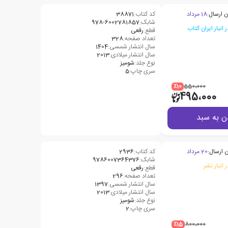
ن ارسال:
18 مرداد
کد کتاب:
38871
شابک:
978-6002781857
قطع:
رقعی
تعداد صفحه:
328
سال انتشار شمسی:
1404
سال انتشار میلادی:
2013
نوع جلد:
شومیز
سری چاپ:
5
٪10
550،000
495،000
ن به سبد
 ارسال:
20 مرداد
کد کتاب:
2936
شابک:
9786007364376
 انبار نشر
قطع:
رقعی
تعداد صفحه:
296
سال انتشار شمسی:
1397
سال انتشار میلادی:
2013
نوع جلد:
شومیز
سری چاپ:
2
٪15
800،000