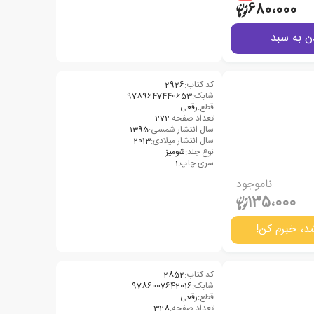
680،000
ن به سبد
کد کتاب:
2926
شابک:
9789647440653
قطع:
رقعی
تعداد صفحه:
272
سال انتشار شمسی:
1395
سال انتشار میلادی:
2013
نوع جلد:
شومیز
سری چاپ:
1
ناموجود
135،000
د، خبرم کن!
کد کتاب:
2852
شابک:
9786007642016
قطع:
رقعی
تعداد صفحه:
328