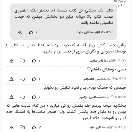
پاسخ ها
کتاب تک بخشی کل کتاب هست اما بخاطر اینکه اینطوری
قیمت کتاب بالا میشه میان دو بخشش میکنن که قیمت
مناسبتی داشته باشه .
1404/06/02
|
توسط
کاربر سایت
0
|
وقتی جلد یکش رواز قفسه کتابخونه برداشتم فقط دنبال یه کتاب با
نویسنده خارجی و نگارش خارج از تکلف بودم عالیههه
1401/11/20
|
توسط
کاربر سایت
1
|
|
خیلی دوستش داشتم🤍
1401/06/19
|
توسط
نسترن معصومی
1
|
|
فیلمش که قشنگ بودم، بدم نمیاد کتابش رو بخونم
1400/03/26
|
توسط
محمدامین ایزدمهر
2
|
|
ببخشید میشه بپرسم جلد یکمش رو کی میارید ؟ من تمام سایت هایی که
بودن رو به دنبال جلد یکمش گشتم ولی همه‌ی سایت‌ها بلا استثناء جلد
اول رو ناموجود اعلام کردن.
1399/06/15
|
توسط
کاربر سایت
3
|
|