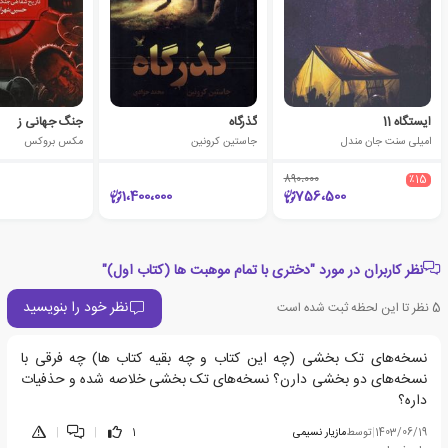
ایستگاه 11
گذرگاه
جنگ جهانی ز
امیلی سنت جان مندل
جاستین کرونین
مکس بروکس
890،000
٪15
1،400،000
756،500
نظر کاربران در مورد "دختری با تمام موهبت ها (کتاب اول)"
نظر خود را بنویسید
5
نظر تا این لحظه ثبت شده است
نسخه‌های تک بخشی (چه این کتاب و چه بقیه کتاب ها) چه فرقی با
نسخه‌های دو بخشی دارن؟ نسخه‌های تک بخشی خلاصه شده و حذفیات
داره؟
1403/06/19
|
توسط
مازیار نسیمی
1
|
|