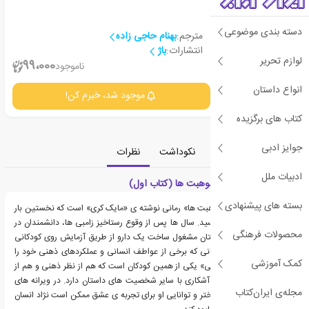
دسته بندی موضوعی
مترجم:
بهنام حاجی زاده
انتشارات:
باژ
لوازم تحریر
1
99،000
ناموجود
انواع داستان
جزئیات
موجود شد، خبرم کن!
کتاب های برگزیده
جوایز ادبی
معرفی
دسته‌بندی
نکوداشت
نظرات
ادبیات ملل
معرفی دختری با تمام موهبت ها (کتاب اول)
بسته های پیشنهادی
کتاب «دختری با تمام موهبت ها» رمانی نوشته ی «مایک کری» است که نخستین بار
در سال 2014 به انتشار رسید. سال ها پس از وقوع رستاخیز زامبی ها، دانشمندان در
محصولات فرهنگی
مکانی دورافتاده در انگلستان مشغول ساخت یک دارو از طریق آزمایش روی کودکانی
زامبی شده هستند؛ کودکانی که برخی از عواطف انسانی و عملکردهای ذهنی خود را
کمک آموزشی
هنوز حفظ کرده اند. «ملانی» یکی از همین کودکان است که هم از نظر ذهنی و هم از
نظر عاطفی، تفاوت های آشکاری با سایر شخصیت های داستان دارد. در ویرانه های
مجله‌ی ایران‌کتاب
یک تمدن، مهربانی یک دختر و توانایی او برای تجربه ی عشق ممکن است نژاد انسان