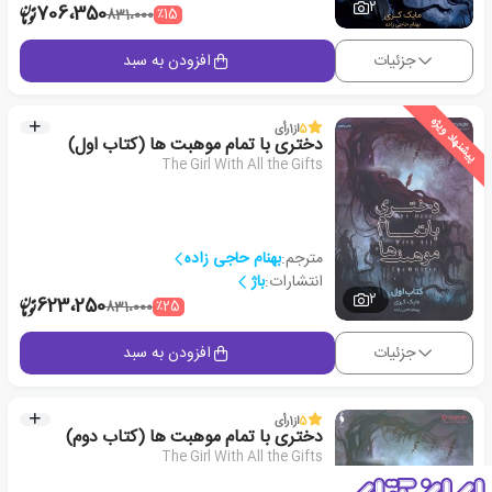
2
706،350
٪15
831،000
جزئیات
افزودن به سبد
پیشنهاد ویژه
5
از
1
رأی
دختری با تمام موهبت ها (کتاب اول)
The Girl With All the Gifts
مترجم:
بهنام حاجی زاده
انتشارات:
باژ
2
623،250
٪25
831،000
جزئیات
افزودن به سبد
5
از
1
رأی
دختری با تمام موهبت ها (کتاب دوم)
The Girl With All the Gifts