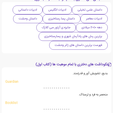
داستان علمی تخیلی
ادبیات انگلیس
ادبیات داستانی
ادبیات معاصر
داستان پسا رستاخیزی
داستان وحشت
دهه 2010 میلادی
جایزه ی آرتور سی کلارک
برترین رمان های پادآرمان شهری و پسارستاخیزی
فهرست برترین داستان های ژانر وحشت
نکوداشت های دختری با تمام موهبت ها (کتاب اول)
بدیع، تشویش آور و قدرتمند.
Guardian
منحصر به فرد و ترسناک.
Booklist