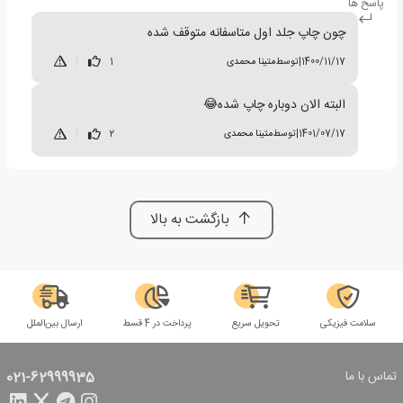
پاسخ ها
چون چاپ جلد اول متاسفانه متوقف شده
1400/11/17
|
توسط
متینا محمدی
1
|
البته الان دوباره چاپ شده😂
1401/07/17
|
توسط
متینا محمدی
2
|
بازگشت به بالا
سلامت فیزیکی
تحویل سریع
پرداخت در 4 قسط
ارسال بین‌الملل
تماس با ما
021-62999935