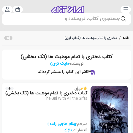
دسته‌بندی
ورود 
سبد خرید
جستجوی کتاب، نویسنده و...
خانه
/
دختری با تمام موهبت ها (کتاب اول)
کتاب دختری با تمام موهبت ها (تک بخشی)
نویسنده:
مایک کری
3
ناشر این کتاب را منتشر کرده‌اند
3
از
1
رأی
کتاب دختری با تمام موهبت ها (تک بخشی)
The Girl With All the Gifts
مترجم:
بهنام حاجی زاده
انتشارات:
باژ