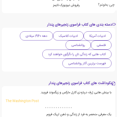
چی بخونم؟
اریک فروم از نویسندگان پرفروش نیویورک تایمز
دسته بندی های کتاب فراسوی زنجیرهای پندار
ادبیات آمریکا
ادبیات کلاسیک
دهه 1960 میلادی
فلسفی
روانشناسی
کتاب هایی که زندگی تان را دگرگون خواهند کرد
فهرست برترین آثار روانشناسی
نکوداشت های کتاب فراسوی زنجیرهای پندار
با بینش هایی ژرف درباره ی کارل مارکس و زیگموند فروید.
The Washington Post
یک معرفی منحصر به فرد از زندگی و ذهن اریک فروم.