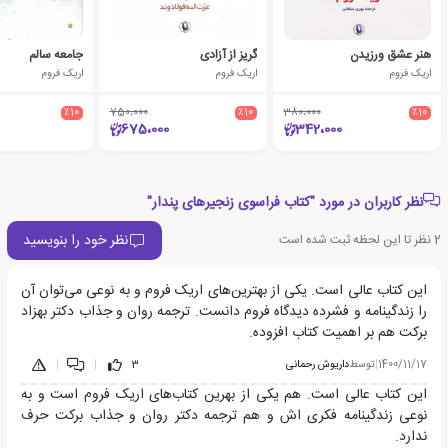
هنر عشق ورزیدن
گریز از آزادی
جامعه سالم
اریک فروم
اریک فروم
اریک فروم
٪10
750،000
٪10
380،000
٪10
675،000
342،000
نظر کاربران در مورد "کتاب فراسوی زنجیرهای پندار"
نظر خود را بنویسید
2
نظر تا این لحظه ثبت شده است
این کتاب عالی است. یکی از بهترین‌های اریک فروم و بە نوعی می‌توان آن
را زندگینامە و فشردە دیدگاه فروم دانست. ترجمە روان و جذاب دکتر بهزاد
برکت هم بر اهمیت کتاب افزودە.
1400/11/17
|
توسط
داریوش رحمانی
3
|
|
این کتاب عالی است. هم یکی از بهرین کتاب‌های اریک فروم است و بە
نوعی زندگینامه فکری اش و هم ترجمە دکتر روان و جذاب برکت حرف
ندارد.