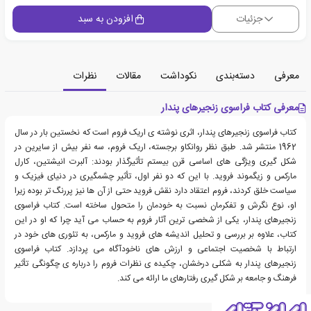
جزئیات
افزودن به سبد
معرفی
دسته‌بندی
نکوداشت
مقالات
نظرات
معرفی کتاب فراسوی زنجیرهای پندار
کتاب فراسوی زنجیرهای پندار، اثری نوشته ی اریک فروم است که نخستین بار در سال
1962 منتشر شد. طبق نظر روانکاو برجسته، اریک فروم، سه نفر بیش از سایرین در
شکل گیری ویژگی های اساسی قرن بیستم تأثیرگذار بودند: آلبرت انیشتین، کارل
مارکس و زیگموند فروید. با این که دو نفر اول، تأثیر چشمگیری در دنیای فیزیک و
سیاست خلق کردند، فروم اعتقاد دارد نقش فروید حتی از آن ها نیز پررنگ تر بوده زیرا
او، نوع نگرش و تفکرمان نسبت به خودمان را متحول ساخته است. کتاب فراسوی
زنجیرهای پندار، یکی از شخصی ترین آثار فروم به حساب می آید چرا که او در این
کتاب، علاوه بر بررسی و تحلیل اندیشه های فروید و مارکس، به تئوری های خود در
ارتباط با شخصیت اجتماعی و ارزش های ناخودآگاه می پردازد. کتاب فراسوی
زنجیرهای پندار به شکلی درخشان، چکیده ی نظرات فروم را درباره ی چگونگی تأثیر
فرهنگ و جامعه بر شکل گیری رفتارهای ما ارائه می کند.