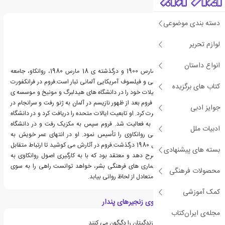
درباره اریک فروم
دسته بندی موضوعی
لوازم تحریر
انواع داستان
اریک فروم، زاده ی 23 مارس 1900 و درگذشته ی 18 مارس 1980، روانکاو، جامعه
شناس، روانشناس اجتماعی و فیلسوف آمریکایی آلمانی تبار است.فروم در فرانکفورت
کتاب های برگزیده
آلمان به دنیا آمد. او تحصیلات خود را در دانشگاه های هیدلبرگ و مونیخ و موسسه ی
روانکاوی برلین ادامه داد. فروم بعد از ظهور نازیسم در آلمان به ژنو رفت و سرانجام در
جوایز ادبی
سال 1934 به آمریکا مهاجرت کرد. او تابعیت ایالات متحده را دریافت کرد و در دانشگاه
کلمبیای نیویورک مشغول به فعالیت شد. فروم سپس به مکزیک رفت و در دانشگاه
ادبیات ملل
مستقل ملی مکزیک کرسی روانکاوی را تأسیس نمود. او در انتهای عمر خویش به
سوئیس بازگشت و در سال 1980 درگذشت.فروم در آثارش می کوشید تا ارتباط متقابل
بسته های پیشنهادی
روانشناسی و جامعه را شرح دهد و معتقد بود که با به کارگیری اصول روانکاوی به
عنوان علاج مشکلات و بیماری های فرهنگی بشر، خواهد توانست راهی را به سوی
محصولات فرهنگی
تحقق جامعه ای معقول و متعادل از لحاظ روانی بیابد.
کمک آموزشی
ویژگی های کتاب فراسوی زنجیرهای پندار
مجله‌ی ایران‌کتاب
در فهرست کتاب هایی که زندگیتان را دگرگون می کنند