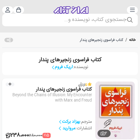
دسته‌بندی
ورود 
سبد خرید
جستجوی کتاب، نویسنده و...
خانه
/
کتاب فراسوی زنجیرهای پندار
کتاب فراسوی زنجیرهای پندار
نویسنده:
اریک فروم
5
از
1
رأی
کتاب فراسوی زنجیرهای پندار
Beyond the Chains of Illusion: My Encounter
with Marx and Freud
مترجم:
بهزاد برکت
انتشارات:
مروارید
2
238،000
٪15
280،000