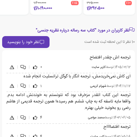
1،400،000
٪15
325،000
٪10
1،190،000
292،500
نظر کاربران در مورد "کتاب سه رساله درباره نظریه جنسی"
نظر خود را بنویسید
10
نظر تا این لحظه ثبت شده است
ترجمه اش چقدر افتضاح
1405/02/12
|
توسط
کاربر سایت
0
|
|
ای کاش نمی‌خریدمش، ترجمه انگار با گوگل ترانسلیت انجام شده
1404/11/17
|
توسط
شهرام کریمی
1
|
|
ترجمه این کتاب انقدر مزخرف بود که نتونستم به خوندنش ادامه بدم.
واقعا مایه تاسفه که به چاپ ششم هم رسیده! همون ترجمه قدیمی از هاشم
رضی رو بخونید خیلی بهتره.
1403/06/05
|
توسط
محمد مواجی
4
|
|
ترجمه افتضااااح
1403/05/18
|
توسط
کاربر سایت
4
|
|