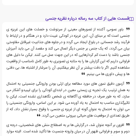
قسمت هایی از کتاب سه رساله درباره نظریه جنسی
باور عمومی آکنده از تصورهای معینی از سرنوشت و خصلت های این غریزه ی
جنسی است که بر مبنای آن، این غریزه در کودکی غیبت دارد و در هنگام و در ارتباط با
فرآیند رشد جسمانی در بلوغ ایجاد می گردد و در جلوه های جذابیت غیرقابل مقاومتی
بیان می گردد، که یک جنس بر جنس دیگر اعمال می کند و مقصد آن می باید آمیزش
جنسی باشد یا دست کم کردارهایی که در این جهت عمل می کنند. لیکن ما دلیل های
فراوانی داریم که این گزارش ها را به مثابه ی تصویری به طور کامل نامناسب از واقعیت
مشاهده کنیم. اگر با دقت بیشتر بر آن نظر بیفکنیم، آن را سرشار از اشتباه ها، بی دقتی
ها و پیش داوری ها می بینیم.
آزمون دقیق نمون های مورد مطالعه برای ارثی بودن وارونگی جنسیتی به احتمال
به همان ترتیب یک تجربه ی زیستی معین در ابتدای کودکی را برای لیبیدو آشکار می
سازد، که به طور صرف در حافظه ی آگاهانه ی شخص نگاهداری نشده است، لیکن با
تاثیرگذاری مناسب به احتمال به یاد آورده می شود. بر این اساس، وارونگی جنسیتی را
می توان به احتمال به عنوان گونه ای از غریزه ی جنسی با وقوع بسیار نشان داد، که از
طریق تعدادی از موقعیت های حیاتی بیرونی متعین می گردد.
افزون بر آنچه عنوان شد، در گزارش ها بر به اصطلاح منش های شخصیتی، درجه ی
دوم و سوم و فراوانی ظهور آن در میان وارونه جنسیت ها تأکید شده است. البته موارد