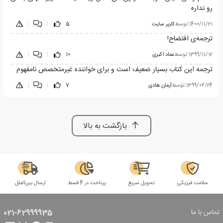
رو نداره
1400/11/21
|
توسط
کاربر سایت
5
|
|
ترجمه‌ی افتضاح!
1399/11/12
|
توسط
عماد اکبری
10
|
|
ترجمه این کتاب بسیار ضعیف است و برای خواننده غیرمتخصص نامفهوم
1399/06/24
|
توسط
آرمان هادی
7
|
|
بازگشت به بالا
سلامت فیزیکی
تحویل سریع
پرداخت در 4 قسط
ارسال بین‌الملل
تماس با ما
021-62999935