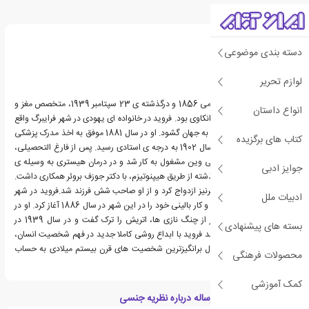
درباره زیگموند فروید
دسته بندی موضوعی
لوازم تحریر
زیگموند فروید، زاده ی 6 می 1856 و درگذشته ی 23 سپتامبر 1939، متخصص مغز و
انواع داستان
اعصاب اتریشی و خالق روانکاوی بود. فروید در خانواده ای یهودی در شهر فرایبرگ واقع
در امپراتوری اتریش چشم به جهان گشود. او در سال 1881 موفق به اخذ مدرک پزشکی
کتاب های برگزیده
از دانشگاه وین شد و در سال 1902 به درجه ی استادی رسید. پس از فارغ التحصیلی،
فروید در بیمارستان عمومی وین مشغول به کار شد و در درمان هیستری به وسیله ی
جوایز ادبی
یادآوری تجارب دردناک گذشته از طریق هیپنوتیزم، با دکتر جوزف بروئر همکاری داشت.
او در سال 1885 با مارتا برنیز ازدواج کرد و از او صاحب شش فرزند شد.فروید در شهر
ادبیات ملل
وین، زندگی و کار می کرد و کار بالینی خود را در این شهر در سال 1886 آغاز کرد. او در
سال 1938 به منظور فرار از چنگ نازی ها، اتریش را ترک گفت و در سال 1939 در
بسته های پیشنهادی
بریتانیا از دنیا رفت.زیگموند فروید با ابداع روشی کاملا جدید در فهم شخصیت انسان،
جزو تأثیرگذارترین و جنجال برانگیزترین شخصیت های قرن بیستم میلادی به حساب
محصولات فرهنگی
می آید.
کمک آموزشی
ویژگی های کتاب سه رساله درباره نظریه جنسی