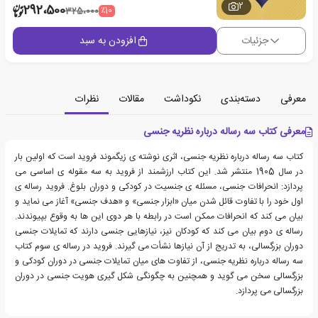
2
292،500
٪10
325،000
جزئیات
افزودن به سبد
معرفی
دسته‌بندی
نکوداشت
مقالات
نظرات
معرفی کتاب سه رساله درباره نظریه جنسی
کتاب سه رساله درباره نظریه جنسی، اثری نوشته ی زیگموند فروید است که اولین بار
در سال 1905 منتشر شد. این کتاب ارزشمند از فروید به سه مقوله ی اساسی می
پردازد: انحرافات جنسی، مسئله ی جنسیت در کودکی و دوران بلوغ. فروید رساله ی
اول خود را با تفاوت قائل شدن میان «ابزار جنسی» و «هدف جنسی» آغاز می نماید و
بیان می کند که انحرافات ممکن است در رابطه با هر دوی این ها به وقوع بپیوندند.
رساله ی دوم بیان می کند که کودکان نیز، نیازهایی جنسی دارند که تمایلات جنسی
دوران بزرگسالی، به تدریج از آن نیازها نشأت می گیرند. فروید در رساله ی سوم کتاب
سه رساله درباره نظریه جنسی، از تفاوت های میان تمایلات جنسی در دوران کودکی و
بزرگسالی سخن می گوید و همچنین به چگونگی شکل گیری هویت جنسی در دوران
بزرگسالی می پردازد.