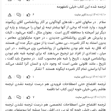
ترجمه شده این کتاب خیلی نامفهومه
1402/07/10
|
توسط
کاربر سایت
6
|
|
سلام . در سالهای اخیر ، نقدهای گوناگونی بر آثار روانشناسی آقای زیگموند
فروید ، وارد شده که برخی از آنها بیشتر نیمه پُر لیوان را می‌بینند و پاره ای
دیگر نیز آمیخته با محافظه کاری است . بعنوان مثال ، گفته می‌شود ، اثبات
و پذیرش هر تئوری روانشناختی جدیدی ، در حوزه سایکولوژی معاصر ،
بدون استناد به آثار نامبرده ، بی معنی است یا از سوی دیگر عده ای هستند
که قائل به شبه علم بودن بخشهایی از روانشناسی وِی می‌باشند ، در این
میان ، تعدادی از افراد نیز ترجیح می‌دهند که برای توجیه شبه علم نبودن
روانشناسی فروید ، تاریخ را شبه علم محسوب کنند . در مجموع باید گفت ،
تاریخ ، مانند قانونی علمی است که وجود دارد و انسان آنرا کشف می‌کند
اما آیا براستی تمام آثار نامبرده اینگونه هستند ؟ تشکر .
1402/05/16
|
توسط
کاربر سایت
1
|
|
ترجمه افتضاح حتی اصطلاحات فرویدی هم درست ترجمه نشدن ترجمه
هاشم رضی خیلی خوبه ازین کتاب اما ناقصه
1400/11/21
|
توسط
کاربر سایت
7
|
|
ترجمه افتضاح حتی اصطلاحات تخصصی هم درست ترجمه نشدن ترجمه
هاشم رضی خیلی خوبه که تو پی دی افش پیدا میشه اما پیوستهای بعدی