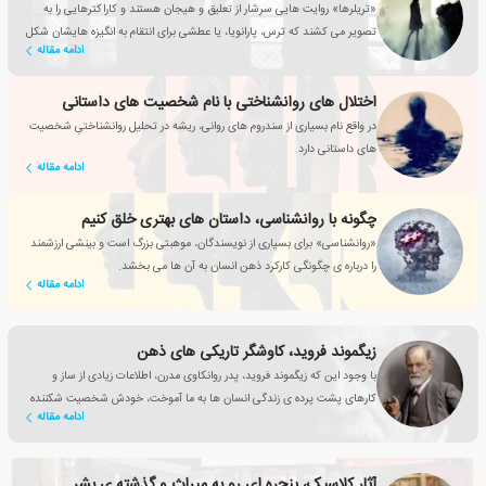
«تریلرها» روایت هایی سرشار از تعلیق و هیجان هستند و کاراکترهایی را به
تصویر می کشند که ترس، پارانویا، یا عطشی برای انتقام به انگیزه هایشان شکل
ادامه مقاله
و جهت می دهد.
اختلال های روانشناختی با نام شخصیت های داستانی
در واقع نام بسیاری از سندروم های روانی، ریشه در تحلیل روانشناختیِ شخصیت
های داستانی دارد
ادامه مقاله
چگونه با روانشناسی، داستان های بهتری خلق کنیم
«روانشناسی» برای بسیاری از نویسندگان، موهبتی بزرگ است و بینشی ارزشمند
را درباره ی چگونگی کارکرد ذهن انسان به آن ها می بخشد.
ادامه مقاله
زیگموند فروید، کاوشگر تاریکی های ذهن
با وجود این که زیگموند فروید، پدر روانکاوی مدرن، اطلاعات زیادی از ساز و
کارهای پشت پرده ی زندگی انسان ها به ما آموخت، خودش شخصیت شکننده
ادامه مقاله
و آسیب پذیری داشت.
آثار کلاسیک، پنجره ای رو به میراث و گذشته ی بشر