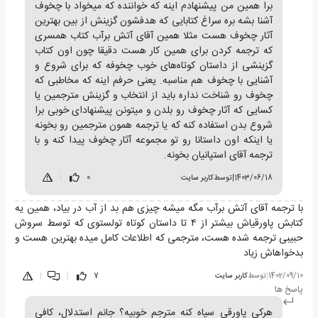
برا همین من پیشنهادم اینه که خواننده که میخواد با چخوف
آشنا بشه بره سراغ کتابایی که هدفشون گزینش از بین بهترین
آثار چخوف هست مثلا همین آقای آتش برآب کتاب همسری
که ترجمه کردن برای همین کار هست دقیقا چون اون کتاب
گزینشی از داستان کوتاه‌های خوب چخوفه که برای شروع و
آشنایی با چخوف هم مناسبه. یعنی حرفم اینه که مخاطبی که
چخوف رو شناخت نداره باید از انتخاب و گزینش مترجمین یا
کسایی که آثار چخوف رو بلدن و میتونن پیشنهادای خوبی برا
شروع بدن استفاده کنه که یا ترجمه همون مترجمین رو بخونه
یا اینکه اون داستانا رو تو مجموعه آثار چخوف پیدا کنه و با
ترجمه آقای استپانیان بخونه.
1403/06/18
|
توسط
کاربر سایت
0
|
با ترجمه آقای آتش برآب مگه میشه چیزی هم بد از آب در بیاد، همین یه
کتابش پاورقیاش بیشتر از ۴ تا داستان کوتاه تولستوی که توسط سروش
حبیبی ترجمه شده هست، مترجمی که اطلاعات کامل میده بهترین هست و
بدخواهاش زیاد
1402/09/10
|
توسط
کاربر سایت
7
|
|
پاسخ ها
هرکی پاورقی سیاه کنه مترجم خوبیه؟ جانم استدلال، کافی