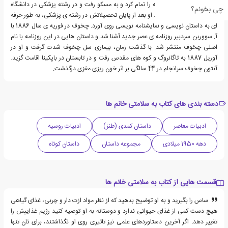
سال 1879 تحصیلات اولیه را تمام کرد و به مسکو رفت و در رشته پزشکی در دانشگاه
چی بخونم؟
مسکو مشغول تحصیل شد.او بعد از پایان تحصیلاتش در رشته ی پزشکی، به طور حرفه
ای به داستان نویسی و نمایشنامه نویسی روی آورد. چخوف در فوریه ی سال 1886 با
آ. سووربن سردبیر روزنامه ی عصر جدید آشنا شد و داستان هایی در این روزنامه با نام
اصلی چخوف منتشر شد. با گذشت زمان، بیماری سل چخوف شدت گرفت و او در
آوریل 1887 به تاگانروگ و کوه های مقدس رفت و در تابستان در باپکینا اقامت گزید.
آنتون چخوف سرانجام در 44 سالگی بر اثر خون ریزی مغزی درگذشت.
دسته بندی های کتاب به سلامتی خانم ها
ادبیات معاصر
داستان کمدی (طنز)
ادبیات روسیه
دهه 1950 میلادی
مجموعه داستان
داستان کوتاه
قسمت هایی از کتاب به سلامتی خانم ها
ساس را بگیرید و به او توضیح بدهید که از نظر مواد ازت دار و چربی، غذای گیاهی
هیچ دست کمی از غذای حیوانی ندارد و دوستانه به او توصیه کنید رژیم غذاییش را
تغییر دهد. اگر آخرین دستاوردهای علمی نیز تاثیری روی او نگذاشتند، برای تان تنها