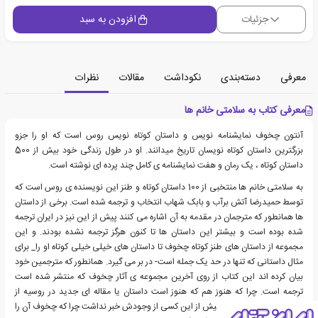
جزئیات
افزودن به سبد
معرفی
دسته‌بندی
نکوداشت
مقالات
نظرات
معرفی کتاب به سلامتی خانم ها
آنتون چخوف نمایشنامه نویس و داستان کوتاه نویس روس است که او را جزو
بزرگترین داستان کوتاه نویسان تاریخ میدانند. او در طول زندگی خود بیش از 500
داستان کوتاه ، یک رمان و هفت نمایشنامه ی کامل چند پرده ای نوشته است.
به سلامتی خانم ها منتخبی از 100 داستان کوتاه و طنز این نویسنده ی روس است که
توسط حمیدرضا آتش برآب و بابک شهاب انتخاب و ترجمه شده است. برخی از داستان
ها همانطور که مترجمان در مقدمه به آن اشاره می کنند پیش از این نیز در ایران ترجمه
شده بوده است و بیشتر این داستان ها تا کنون هرگز ترجمه نشده بودند. و این
مجموعه از داستان های طنز کوتاه چخوف تا داستان های خیلی خیلی کوتاه او را_ برای
مثال داستانی که تنها در حد یک جمله است- در بر می گیرد. همانطور که مترجمین خود
بیان کرده اند این کتاب از روی آخرین مجموعه ی آثار چخوف که منتشر شده است
ترجمه است. چرا که هنوز هم که هنوز است داستان یا مقاله ای جدید در روسیه از
چخوف پیدا می شود که پیش از این کسی از وجودش خبر نداشت چرا که چخوف آن را