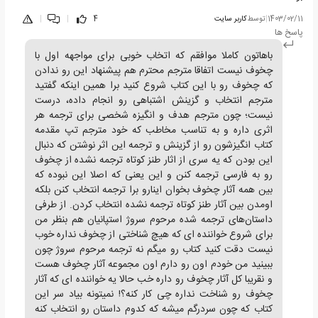
1403/02/11
|
توسط
کاربر سایت
4
|
|
پاسخ ها
باهاتون کاملا موافقم که اتخاب خوبی برای مواجهه اول با
چخوف نیست اتفاقا مترجم محترم هم پیشنهاد این رو ندادن
که چخوف رو با این کتاب شروع کنید برا همین اینکه گفتید
مترجم انتخاب و گزینش اشتباهی رو انجام داده، درست
نیست؛ چون مترجم هدف و انگیزه شخصی برای ترجمه هر
اثری داره و به تناسب مخاطب که خود مترجم تپ مقدمه
کتاب انگیزشون رو از گزینش و ترجمه این اثر نوشتن که دنبال
این بودن که یه سری از اثار طنز کوتاه ترجمه نشده از چخوف
رو به فارسی ترجمه کنن و این یعنی که اصلا این نبوده که
بین همه آثار چخوف بخوان اینارو برا ترجمه انتخاب کنن بلکه
اومدن بین آثار طنز کوتاه ترجمه نشده انتخاب کردن. از طرفی
داستان‌های ترجمه شده مرحوم سروژ استپانیان هم بنظر من
برای شروع خواننده ای که هیچ شناختی از چخوف نداره خوب
نیست دقت کنید کتاب رو میگم نه ترجمه مرحوم سروژ چون
ببینید من خودم اون رو دارم اون مجموعه آثار چخوف هست
و نقریبا کل آثار چخوف رو داره خب حالا یه خواننده ای که آثار
چخوف رو شناخت نداره چی کار کنه؟! نمیتونه بیاد سر این
کتاب که چون سردرگم میشه که کدوم داستان رو انتخاب کنه