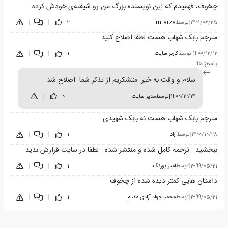
چخوف، فهمیدم که این نویسنده بزرگ من رو شیفته‌ی خودش کرده
1401/06/25
|
توسط
Imfarza
3
|
|
مترجم بابک شهاب هست لطفا اصلاح کنید
1400/12/12
|
توسط
کاربر سایت
1
|
|
پاسخ ها
سلام و وقت به خیر. متشکریم از تذکر شما. اصلاح شد.
1400/12/14
|
توسط
مدیر سایت
0
|
مترجم بابک شهاب هست نه بابک شهیدی
1400/10/28
|
توسط
آراد
1
|
|
ببخشید...ترجمه کامل شده و منتشر شده...لطفا در سایت قرارش بدید
1399/05/21
|
توسط
امیر پورنگ
1
|
|
داستان هایی کمتر دیده شده از چخوف
1399/05/21
|
توسط
محمد جواد آزادی مقدم
1
|
|