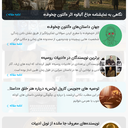
نگاهی به نمایشنامه «باغ آلبالو» اثر «آنتون چخوف»
ادامه مقاله
جهان داستان‌های «آنتون چخوف»
آثار «چخوف» با مطرح کردن سوالاتی تفکربرانگیز از طریق نشان دادن زندگی
شخصیت هایی پیچیده و چندوجهی، از محدوده های زمانی و مکانی فراتر
ادامه مقاله
رفته‌اند.
برترین نویسندگان در «ادبیات روسیه»
نویسندگان پرتعدادی در «ادبیات روسیه» ظهور کرده اند که ایده های ژرف، آثار
ادبی و توانایی آن ها در داستان سرایی در طول زمان طنین انداز بوده است.
ادامه مقاله
توصیه های «جویس کارول اوتس» درباره هنر خلق «داستان کوتاه»
در این مطلب، نکاتی ارزشمند را درباره ی چگونگی نوشتن داستان های کوتاه
خوب با هم می خوانیم
ادامه مقاله
نویسنده‌های معروف جا مانده از نوبل ادبیات