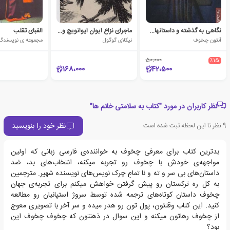
نگاهی به گذشته و داستانهای دیگر
ماجرای نزاع ایوان ایوانویچ و ایوان نیکیفورویچ
الفبای تقلب
آنتون چخوف
نیکلای گوگول
مجموعه ی نویسندگا
50،000
٪15
168،000
42،500
نظر کاربران در مورد "کتاب به سلامتی خانم ها"
نظر خود را بنویسید
9
نظر تا این لحظه ثبت شده است
بد‌ترین کتاب برای معرفی چخوف به خواننده‌ی فارسی زبانی که اولین
مواجهه‌ی خودش با چخوف رو تجربه میکنه، انتخاب‌های بد، ضد
داستان‌های بی سر و ته و نا تمامِ چرک نویس‌های نویسنده شهیر. مترجمین
به کل ره ترکستان رو پیش گرفتن خواهش میکنم برای تجربه‌ی جهان
چخوف داستان کوتاه‌های ترجمه شده توسط سروژ استپانیان رو مطالعه
کنید. این کتاب وقتتون، پول تون رو هدر میده و سر آخر با تصویری معوج
از چخوف رهاتون میکنه و این سوال در ذهنتون که چخوف چخوف این
بود؟