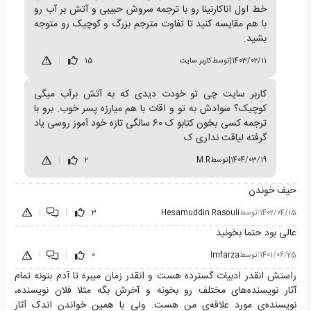
خط اول اناکارنینا رو با ترجمه سروش حبیبی و آتش بر آب رو
با هم مقایسه کنید تا تفاوت مترجم بزرگ و کوچیک رو متوجه
بشید.
1403/02/11
|
توسط
کاربر سایت
15
|
کاربر سایت چی تو خودت دیدی که به آتش برآب میگی
کوچیک؟ سوادش به تو و اقات با هم میارزه پسر خوب. برو با
ترجمه کسی بخون کتابو ک 60 سالگی تازه خود آموز روسی یاد
گرفته لیاقت نداری ک
1404/03/19
|
توسط
M.R
2
|
حیف خوندن
1402/04/15
|
توسط
Hesamuddin Rasouli
3
|
|
عالی بود حتما بخونید
1401/06/25
|
توسط
Imfarza
0
|
|
راستش انقدر ادبیات گسترده هست و انقدر زمان میبره تا آدم بتونه تمام
آثار نویسنده‌های مختلف رو بخونه و آخرش بگه مثلا فلان نویسنده،
نویسنده‌ی مورد علاقه‌ی من هست. ولی با همین خواندن اندک آثار