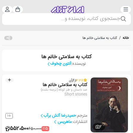
دسته‌بندی
ورود 
سبد خرید
جستجوی کتاب، نویسنده و...
خانه
/
کتاب به سلامتی خانم ها
کتاب به سلامتی خانم ها
نویسنده:
آنتون چخوف
3.38
از
4
رأی
کتاب به سلامتی خانم ها
صد داستان و طنز کوتاه (ترجمه نشده)
Short stories
مترجم:
حمیدرضا آتش برآب
1
انتشارات:
ماهریس
2
552،500
٪15
650،000