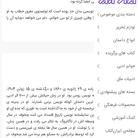
با نام های مستعار گوناگونی امضا کرده بود.
مهارت چخوف در داستان نویسی بدان حد بوده است که تولستوی مغرور خطاب به او
دسته بندی موضوعی
نوشته است: "نمیدانم چرا وقتی چیزی از تو می خوانم، دلم می خواهد دوباره آن را
بخوانم."
لوازم تحریر
انواع داستان
درباره آنتون چخوف
کتاب های برگزیده
جوایز ادبی
ادبیات ملل
آنتون پاولوویچ چخوف، زاده ی 29 ژانویه ی 1860 و درگذشته ی 15 ژوئن 1904،
بسته های پیشنهادی
داستان نویس و نمایشنامه نویس روس بود. او در زمان حیاتش بیش از 700 اثر ادبی
خلق کرد.چخوف را مهم ترین داستان کوتاه نویس برمی شمارند. او در زمینه ی
محصولات فرهنگی
نمایشنامه نویسی نیز آثار برجسته ای از خود به جا گذاشته است به طوری که عده ای او
را پس از شکسپیر، بزرگترین نمایشنامه نویس تاریخ قلمداد می کنند.چخوف در سال
کمک آموزشی
های پایانی تحصیلات متوسطه اش در تاگانروگ به تئاتر می رفت و در همین زمان،
نخستین نمایشنامه ی خود را نوشت. او در همین سال ها مجله ی غیررسمی و دست
مجله‌ی ایران‌کتاب
نویس الکن را منتشر می کرد که توسط برادرانش به مسکو هم برده می شد.چخوف در