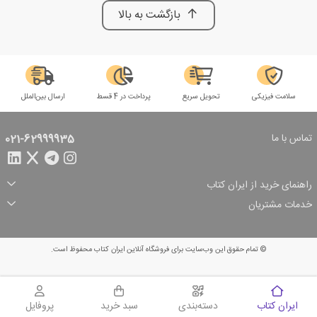
بازگشت به بالا
سلامت فیزیکی
تحویل سریع
پرداخت در 4 قسط
ارسال بین‌الملل
تماس با ما
021-62999935
راهنمای خرید از ایران کتاب
ثبت سفارش
شیوه پرداخت
خدمات مشتریان
تخفیف‌های خرید
شرایط ارسال سفارش
درباره ما
شرایط استفاده
حریم خصوصی
پیگیری سفارش
بازگرداندن سفارش
پرسش‌های متداول
© تمام حقوق این وب‌سایت برای فروشگاه آنلاین ایران کتاب محفوظ است.
سبد خرید
ایران کتاب
دسته‌بندی
سبد خرید
پروفایل