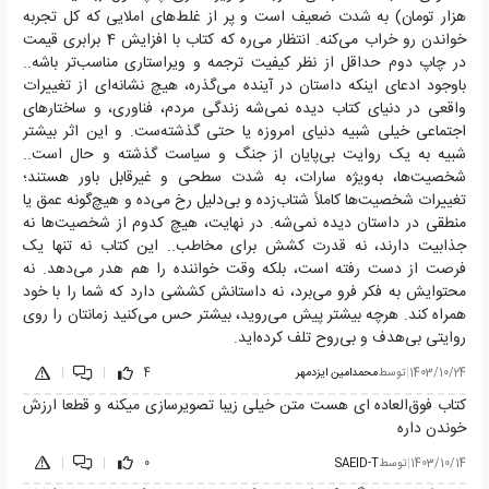
هزار تومان) به شدت ضعیف است و پر از غلط‌های املایی که کل تجربه
خواندن رو خراب می‌کنه. انتظار می‌ره که کتاب با افزایش 4 برابری قیمت
در چاپ دوم حداقل از نظر کیفیت ترجمه و ویراستاری مناسب‌تر باشه..
باوجود ادعای اینکه داستان در آینده می‌گذره، هیچ نشانه‌ای از تغییرات
واقعی در دنیای کتاب دیده نمی‌شه زندگی مردم، فناوری، و ساختارهای
اجتماعی خیلی شبیه دنیای امروزه یا حتی گذشته‌ست. و این اثر بیشتر
شبیه به یک روایت بی‌پایان از جنگ و سیاست گذشته و حال است..
شخصیت‌ها، به‌ویژه سارات، به شدت سطحی و غیرقابل باور هستند؛
تغییرات شخصیت‌ها کاملاً شتاب‌زده و بی‌دلیل رخ می‌ده و هیچ‌گونه عمق یا
منطقی در داستان دیده نمی‌شه. در نهایت، هیچ کدوم از شخصیت‌ها نه
جذابیت دارند، نه قدرت کشش برای مخاطب.. این کتاب نه تنها یک
فرصت از دست رفته است، بلکه وقت خواننده را هم هدر می‌دهد. نه
محتوایش به فکر فرو می‌برد، نه داستانش کششی دارد که شما را با خود
همراه کند. هرچه بیشتر پیش می‌روید، بیشتر حس می‌کنید زمانتان را روی
روایتی بی‌هدف و بی‌روح تلف کرده‌اید.
1403/10/24
|
توسط
محمدامین ایزدمهر
4
|
|
کتاب فوق‌العاده ای هست متن خیلی زیبا تصویرسازی میکنه و قطعا ارزش
خوندن داره
1403/10/14
|
توسط
SAEID-T
0
|
|