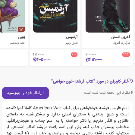
آخرین انسان
آرتمیس
بورن
مارگارت آتوود
اندی وییر
جف وندرمیر
450،000
٪10
720،000
٪15
405،000
612،000
نظر کاربران در مورد "کتاب فرشته خون خواهی"
نظر خود را بنویسید
4
نظر تا این لحظه ثبت شده است
اسم فارسی فرشته خونخواهی برای کتاب American War کاملاً گمراه‌کننده
است و هیچ ارتباطی با محتوای اصلی ندارد و بیشتر شبیه یه داستان
فانتزی و انگار مترجم یا ناشر خواسته با یه اسم جذاب و هیجان‌برانگیز،
مخاطب بیشتری جذب کنه، ولی این اسم باعث می‌شه انتظار اشتباهی از
محتوای کتاب داشته باشی.. ترجمه و ویراستاری چاپ اول (با قیمت 85