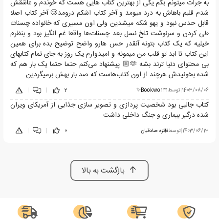
به جرات میتونم بگم یکی از بهترین کتاب هایی هست که خوندم و عاشقش
شدم قلبم باهاش به درد میومد و آخر کتاب اشکم درومد🥲 آخر کتاب اصلا
قابل حدس نبود و یهو شکه میشدین ولی اون مسیری که خانواده چسنات
طی کردن و سرنوشت تلخ نسل بعد چسنات‌ها واقعا غم انگیز بود و بنظرم
خیلیه که یک کتاب بتونه آنقدر حس هارو واضح توضیح بده برای همین
این کتاب تا ابد تو قلب من میمونه و امیدوارم یک روز به جای تمام کتابهای
بی محتوای دنیا ترند بشه 🫶🏼 پیشنهاد می‌کنم حتما حتما یک بار هم که
شده بخونیدش هرچند از اون کتاب‌هاست که صد بار بهش برمیگردین
1403/08/06
|
توسط
Bookworm✨
2
|
|
کتاب جالبی بود شخصیت پردازی و تصویر سازی جذابی از آمریکای ویران
شده درگیر بیماری و جنگ داخلی داشت
1403/06/13
|
توسط
فاِئزه صادقیان
0
|
|
بازگشت به بالا