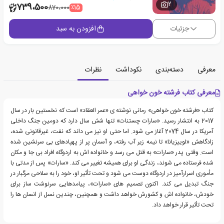
2
739،500
٪15
870،000
جزئیات
افزودن به سبد
معرفی
دسته‌بندی
نکوداشت
نظرات
معرفی کتاب فرشته خون خواهی
کتاب «فرشته خون خواهی» رمانی نوشته ی «عمر العقاد» است که نخستین بار در سال
2017 به انتشار رسید. «سارات چستنات» تنها شش سال دارد که دومین جنگ داخلی
آمریکا در سال 2074 آغاز می شود. اما حتی او نیز می داند که نفت، غیرقانونی شده،
زادگاهش «لوییزیانا» تا نیمه زیر آب رفته، و آسمان پر از پهپادهای بی سرنشین شده
است. وقتی پدر «سارات» به قتل می رسد و خانواده اش به اردوگاه افراد بی جا و مکان
شده فرستاده می شوند، زندگی او برای همیشه تغییر می کند. «سارات» پس از مدتی با
مأموری اسرارآمیز در اردوگاه دوست می شود و تحت تأثیر او، خود را به سلاحی مرگبار در
جنگ تبدیل می کند. اکنون تصمیم های «سارات»، پیامدهایی سرنوشت ساز برای
خودش، خانواده اش و کشورش خواهد داشت و همچنین، چندین نسل از انسان ها را
تحت تأثیر قرار خواهد داد.