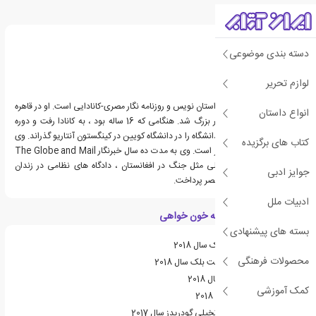
درباره عمر العقاد
دسته بندی موضوعی
لوازم تحریر
عمر العقاد متولد 1982 ، داستان نویس و روزنامه نگار مصری-کانادایی است. او در قاهره
انواع داستان
متولد شد و در دوحه قطر بزرگ شد. هنگامی که 16 ساله بود ، به کانادا رفت و دوره
دبیرستان را در مونترال و دانشگاه را در دانشگاه کویین در کینگستون آنتاریو گذراند. وی
کتاب های برگزیده
دارای مدرک علوم کامپیوتر است. وی به مدت ده سال خبرنگار The Globe and Mail
بود ، و در آنجا به مسائلی مثل جنگ در افغانستان ، دادگاه های نظامی در زندان
جوایز ادبی
گوانتانامو و بهار عربی در مصر پرداخت.
ادبیات ملل
ویژگی های کتاب فرشته خون خواهی
بسته های پیشنهادی
نامزد جایزه آرتور سی. کلارک سال 2018
محصولات فرهنگی
نامزد جایزه یادبود جیمز تیت بلک سال 2018
برنده جایزه کتاب اورگان سال 2018
کمک آموزشی
نامزد جایزه سانبرست سال 2018
نامزد بهترین کتاب علمی تخیلی گودریدز سال 2017