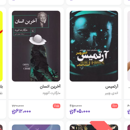
ل من آدم هایی مثل تو
آرتمیس
آخرین انسان
با
اندی وییر
مارگارت آتوود
بل
720،000
٪15
450،000
٪10
6
612،000
405،000