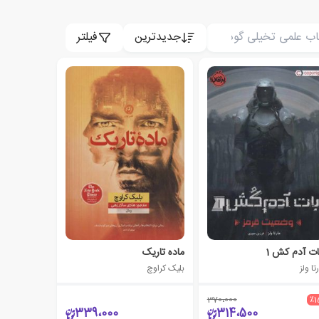
جدیدترین
فیلتر
ات آدم کش 1
ماده تاریک
تا ولز
بلیک کراوچ
370،000
٪1
339،000
314،500