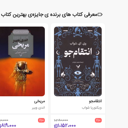
معرفی کتاب های برنده ی جایزه‌ی بهترین کتاب 
انتقامجو
مریخی
ویکتوریا شواب
اندی وییر
10،000
٪10
1،280،000
٪10
819،000
1،152،000