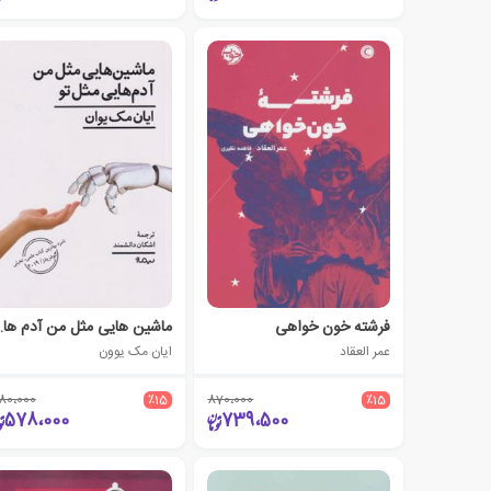
فرشته خون خواهی
ماشین هایی مث
عمر العقاد
ایان مک یوون
80،000
٪15
870،000
٪15
578،000
739،500