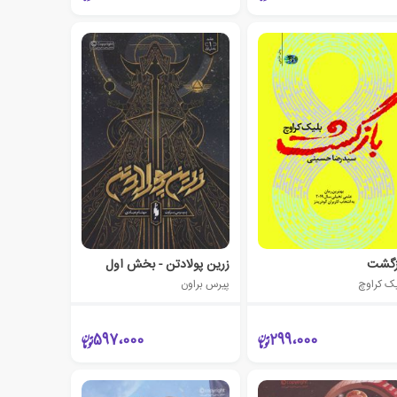
زگشت
زرین پولادتن - بخش اول
یک کراوچ
پیرس براون
597،000
299،000