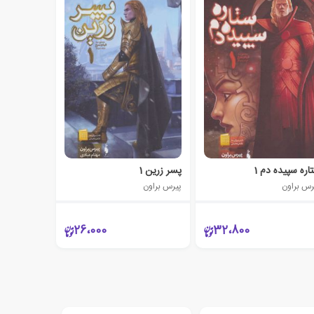
اره سپیده دم 1
پسر زرین 1
رس براون
پیرس براون
26،000
32،800