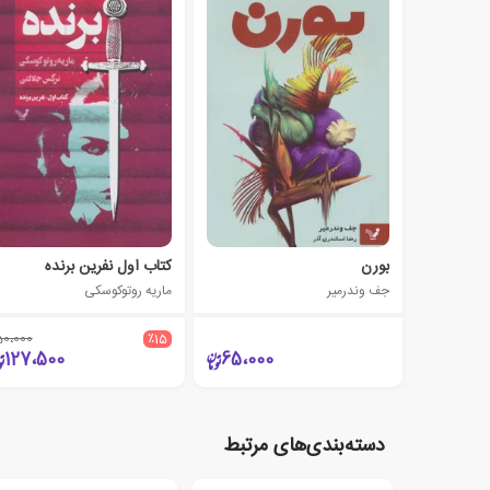
بورن
کتاب اول نفرین برنده
جف وندرمیر
ماریه روتوکوسکی
50،000
٪15
127،500
65،000
دسته‌بندی‌های مرتبط