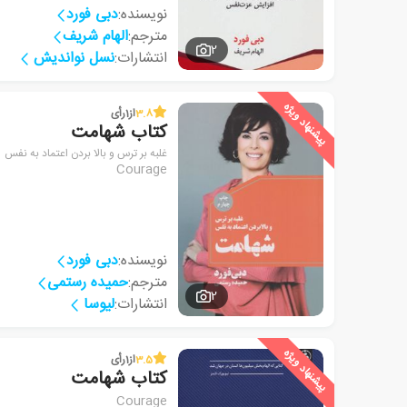
نویسنده:
دبی فورد
مترجم:
الهام شریف
2
انتشارات:
نسل نواندیش
پیشنهاد ویژه
3.8
از
1
رأی
کتاب شهامت
غلبه بر ترس و بالا بردن اعتماد به نفس
Courage
نویسنده:
دبی فورد
مترجم:
حمیده رستمی
2
انتشارات:
لیوسا
پیشنهاد ویژه
3.5
از
1
رأی
کتاب شهامت
Courage