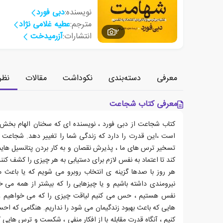
نویسنده:
دبی فورد
مترجم:
عطیه غلامی نژاد
2
انتشارات:
آزرمیدخت
معرفی
دسته‌بندی
نکوداشت
مقالات
نظر
معرفی کتاب شجاعت
کتاب شجاعت از دبی فورد ، نویسنده ای که سخنان الهام بخش ا
است ،این قدرت را دارد که زندگی شما را تغییر دهد. شجاعت
تسخیر ترس های ما ، پذیرش نقصان و به کار بردن پتانسیل ها
کند تا اعتماد به نفس لازم برای دستیابی به هر چیزی را کشف کنند
هر روز با صدها گزینه ی انتخاب روبرو می شویم که یا باع
نیرومندی داشته باشیم و یا چیزهایی را که بیشتر از همه می خوا
نفس هستیم ، حس می کنیم لیاقت چیزی را که می خواهیم ، ا
هایی که باعث بهبود زندگیمان می شود را نداریم. هنگامی که اح
کنیم ، آنگاه قدرت مقابله با از افکار منفی ، شکست و ترس هایی که