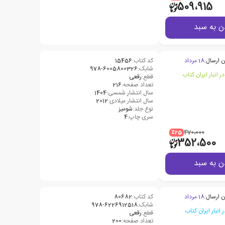
509،915
ن به سبد
ن ارسال:
18 مرداد
کد کتاب:
15456
شابک:
978-6005800326
قطع:
رقعی
تعداد صفحه:
216
سال انتشار شمسی:
1404
سال انتشار میلادی:
2012
نوع جلد:
شومیز
سری چاپ:
4
٪25
470،000
352،500
ن به سبد
ن ارسال:
18 مرداد
کد کتاب:
80682
شابک:
978-6226912518
قطع:
رقعی
تعداد صفحه:
200