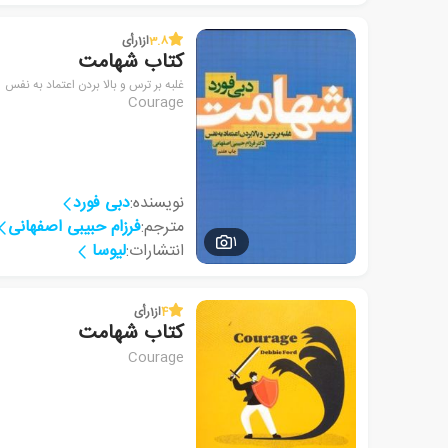
3.8
از
1
رأی
کتاب شهامت
غلبه بر ترس و بالا بردن اعتماد به نفس
Courage
نویسنده:
دبی فورد
مترجم:
فرزام حبیبی اصفهانی
1
انتشارات:
لیوسا
4
از
1
رأی
کتاب شهامت
Courage