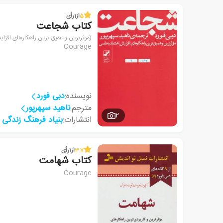
5
از
1
رأی
کتاب شجاعت
(موثرترین و عمیق ترین راهکارهای افزا
Courage
نویسنده:
دبی فورد
مترجم:
ناهید سپهرپور
2
انتشارات:
بنیاد فرهنگ زندگی
3.7
از
1
رأی
کتاب شهامت
Courage