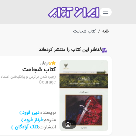
دسته‌بندی
خانه
/
کتاب شجاعت
8
ناشر این کتاب را منتشر کرده‌اند
5
از
1
رأی
کتاب شجاعت
(چیره شدن بر ترس و برانگیختن اعتماد
Courage
نویسنده:
دبی فورد
مترجم:
فرناز فرود
2
انتشارات:
کلک آزادگان