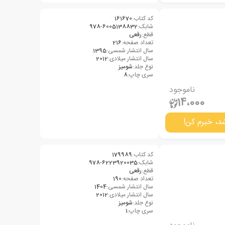
کد کتاب:
161670
شابک:
‫‭978-6005138832‬‬
قطع:
رقعی
تعداد صفحه:
216
سال انتشار شمسی:
1395
سال انتشار میلادی:
2012
نوع جلد:
شومیز
سری چاپ:
8
ناموجود
14،000
د، خبرم کن!
کد کتاب:
179989
شابک:
978-6223920035
قطع:
رقعی
تعداد صفحه:
190
سال انتشار شمسی:
1404
سال انتشار میلادی:
2012
نوع جلد:
شومیز
سری چاپ:
1