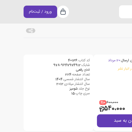
ورود / ثبت‌نام
سبد خرید
 ارسال:
20 مرداد
کد کتاب:
40136
شابک:
978-9647974912
 انبار نشر
قطع:
رقعی
تعداد صفحه:
224
سال انتشار شمسی:
1404
سال انتشار میلادی:
2012
نوع جلد:
شومیز
سری چاپ:
15
٪10
600،000
540،000
ن به سبد