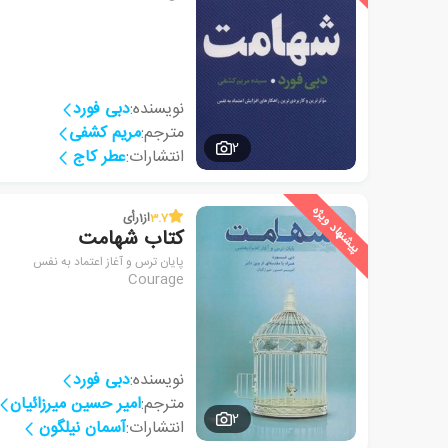
نویسنده:
دبی فورد
مترجم:
مریم کشفی
2
انتشارات:
عطر کاج
پیشنهاد ویژه
3.7
از
1
رأی
کتاب شهامت
پایان ترس و آغاز اعتماد به نفس
Courage
نویسنده:
دبی فورد
مترجم:
امیر حسین میرزائیان
2
انتشارات:
آسمان نیلگون