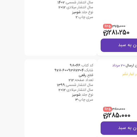
سال انتشار شمسی:
1402
سال انتشار میلادی:
2012
نوع جلد:
شومیز
سری چاپ:
2
٪25
375،000
281،250
ن به سبد
 ارسال:
20 مرداد
کد کتاب:
98046
شابک:
978-6009387304
 انبار نشر
قطع:
رقعی
تعداد صفحه:
212
سال انتشار شمسی:
1399
سال انتشار میلادی:
2012
نوع جلد:
شومیز
سری چاپ:
3
٪25
380،000
285،000
ن به سبد