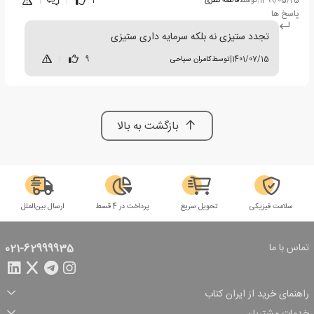
1399/05/25
|
توسط
فاطمه نظری
2
|
|
پاسخ ها
تجدد ستیزی نه بلکه سرمایه داری ستیزی
1401/07/15
|
توسط
کامران سیاحی
9
|
بازگشت به بالا
سلامت فیزیکی
تحویل سریع
پرداخت در 4 قسط
ارسال بین‌الملل
تماس با ما
021-62999935
راهنمای خرید از ایران کتاب