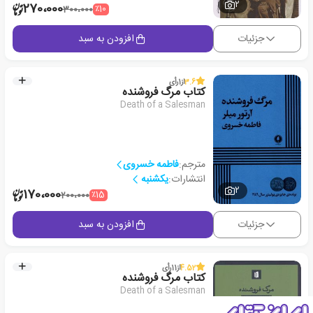
2
270،000
٪10
300،000
جزئیات
افزودن به سبد
3.6
از
1
رأی
کتاب مرگ‌ فروشنده
Death of a Salesman
مترجم:
فاطمه خسروی
انتشارات:
یکشنبه
2
170،000
٪15
200،000
جزئیات
افزودن به سبد
4.52
از
11
رأی
کتاب مرگ فروشنده
Death of a Salesman