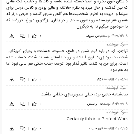
داستان جون بگیره و اصلا خسته کننده نباشه و کات‌ها و جامپ کات هایی
که بین گذشته و حال میزد به نظرم خلاقانه و عالی بودن و کلاس درس برای
سینما و ادبیات به نظرم. شخصیت‌ها هم گاهی منزجر کننده و حرص درآر که
همین هنر نویسنده رو نشون میده. و در پایان: بزرگترین دروغ، دروغیه که
به خودمون میگیم نه به دیگرون.
1405/04/18
|
توسط
فیاض سروقد
0
|
|
- مرگ فروشنده
تراژدی ای در باره غرق شدن در طمع، حسرت، حسادت و رویای آمریکایی.
شخصیت پردازی‌ها فوق العاده و روند داستان هم به شدت حساب شده
است. برای من به شدت تاثیر گذار بود. ترجمه جناب ملکی هم عالی نبود اما
بد هم نبود.
1404/05/01
|
توسط
Apk
1
|
|
- مرگ فروشنده
نمایشنامه جالبی بود، خیلی تصویرسازی جذابی داشت
1404/03/18
|
توسط
ف. ایرانمنش
1
|
|
- مرگ فروشنده
Certainly this is a Perfect Work.
1404/01/25
|
توسط
کاربر سایت
0
|
|