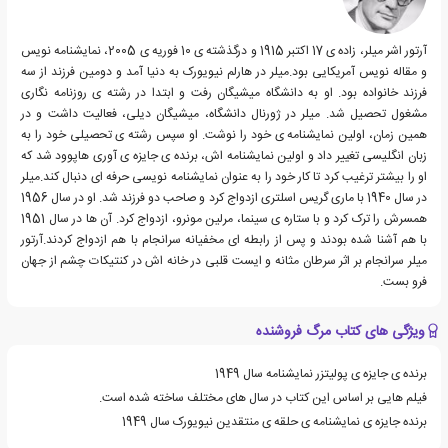
آرتور اشر میلر، زاده ی 17 اکتبر 1915 و درگذشته ی 10 فوریه ی 2005، نمایشنامه نویس
و مقاله نویس آمریکایی بود.میلر در هارلم نیویورک به دنیا آمد و دومین فرزند از سه
فرزند خانواده بود. او به دانشگاه میشیگان رفت و ابتدا در رشته ی روزنامه نگاری
مشغول تحصیل شد. میلر در ژورنال دانشگاه، میشیگان دیلی، فعالیت داشت و در
همین زمان، اولین نمایشنامه ی خود را نوشت. او سپس رشته ی تحصیلی خود را به
زبان انگلیسی تغییر داد و اولین نمایشنامه اش، برنده ی جایزه ی آوری هاپوود شد که
او را بیشتر ترغیب کرد تا کار خود را به عنوان نمایشنامه نویسی حرفه ای دنبال کند.میلر
در سال 1940 با ماری گریس اسلتری ازدواج کرد و صاحب دو فرزند شد. او در سال 1956
همسرش را ترک کرد و با ستاره ی سینما، مرلین مونرو، ازدواج کرد. آن ها در سال 1951
با هم آشنا شده بودند و پس از رابطه ای مخفیانه سرانجام با هم ازدواج کردند.آرتور
میلر سرانجام بر اثر سرطان مثانه و ایست قلبی در خانه اش در کنتیکات چشم از جهان
فرو بست.
ویژگی های کتاب مرگ فروشنده
برنده ی جایزه ی پولیتزر نمایشنامه سال 1949
فیلم هایی بر اساس این کتاب در سال های مختلف ساخته شده است.
برنده جایزه ی نمایشنامه ی حلقه ی منتقدین نیویورک سال 1949