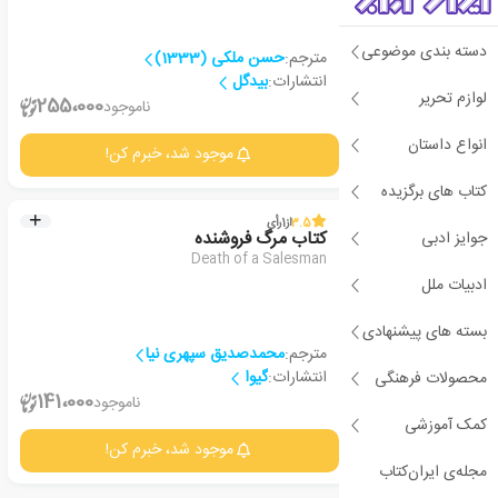
دسته بندی موضوعی
مترجم:
حسن ملکی (1333)
انتشارات:
بیدگل
لوازم تحریر
2
255،000
ناموجود
انواع داستان
جزئیات
موجود شد، خبرم کن!
کتاب های برگزیده
3.5
از
1
رأی
جوایز ادبی
کتاب مرگ فروشنده
Death of a Salesman
ادبیات ملل
بسته های پیشنهادی
مترجم:
محمدصدیق سپهری نیا
انتشارات:
گیوا
محصولات فرهنگی
2
141،000
ناموجود
کمک آموزشی
جزئیات
موجود شد، خبرم کن!
مجله‌ی ایران‌کتاب