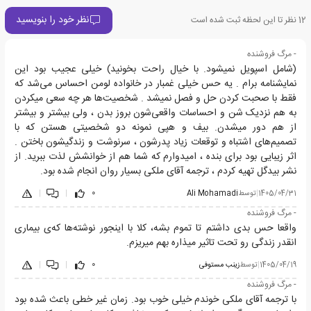
نظر خود را بنویسید
12
نظر تا این لحظه ثبت شده است
- مرگ فروشنده
(شامل اسپویل نمیشود. با خیال راحت بخونید) خیلی عجیب بود این
نمایشنامه برام . یه حس خیلی غمبار در خانواده لومن احساس می‌شد که
فقط با صحبت کردن حل و فصل نمیشد . شخصیت‌ها هر چه سعی میکردن
به هم نزدیک شن و احساسات واقعی‌شون بروز بدن ، ولی بیشتر و بیشتر
از هم دور میشدن. بیف و هپی نمونه دو شخصیتی هستن که با
تصمیم‌های اشتباه و توقعات زیاد پدرشون ، سرنوشت و زندگیشون باختن .
اثر زیبایی بود برای بنده ، امیدوارم که شما هم از خوانشش لذت ببرید. از
نشر بیدگل تهیه کردم ، ترجمه آقای ملکی بسیار روان انجام شده بود.
1405/04/31
|
توسط
Ali Mohamadi
0
|
|
- مرگ فروشنده
واقعا حس بدی داشتم تا تموم بشه، کلا با اینجور نوشته‌ها که‌ی بیماری
انقدر زندگی رو تحت تاثیر میذاره بهم میریزم.
1405/04/19
|
توسط
زینب مستوفی
0
|
|
- مرگ فروشنده
با ترجمه آقای ملکی خوندم خیلی خوب بود. زمان غیر خطی باعث شده بود