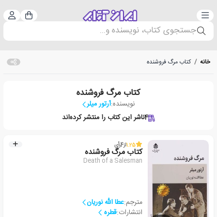
دسته‌بندی
ورود 
سبد خرید
جستجوی کتاب، نویسنده و...
خانه
/
کتاب مرگ فروشنده
کتاب مرگ فروشنده
نویسنده:
آرتور میلر
4
ناشر این کتاب را منتشر کرده‌اند
1.25
از
4
رأی
کتاب مرگ فروشنده
Death of a Salesman
مترجم:
عطا الله نوریان
انتشارات:
قطره