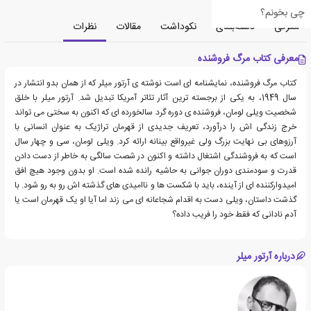
چی بخونم؟
معرفی
دسته‌بندی
نکوداشت
مقالات
نظرات
معرفی کتاب مرگ فروشنده
کتاب مرگ فروشنده، نمایشنامه ای است نوشته ی آرتور میلر که از همان بدو انتشار در
سال 1949، به یکی از برجسته ترین آثار تئاتر آمریکا تبدیل شد. آرتور میلر با خلق
شخصیت ویلی لومان، فروشنده ی دوره گرد سالخورده ای که اکنون به سختی می تواند
خرج زندگی اش را درآورد، تعریف جدیدی از قهرمان تراژیک به عنوان انسانی با
آرزوهای بی نهایت بزرگ ولی غیرواقع بینانه ارائه کرد. ویلی لومان، سی و چهار سال
است که به فروشندگی اشتغال داشته و اکنون در شصت سالگی به خاطر از دست دادن
قدرت و سودمندی دوران جوانی به حاشیه رانده شده است. او بدون وجود هیچ افق
امیدوارکننده ای از آینده، باید با شکست ها و ناامیدی های گذشته اش رو به رو شود. با
گذشت داستان، ویلی دست به اقدام شجاعانه ای می زند اما آیا او یک قهرمان است یا
آدم نادانی که فقط خود را فریب داده؟
درباره آرتور میلر