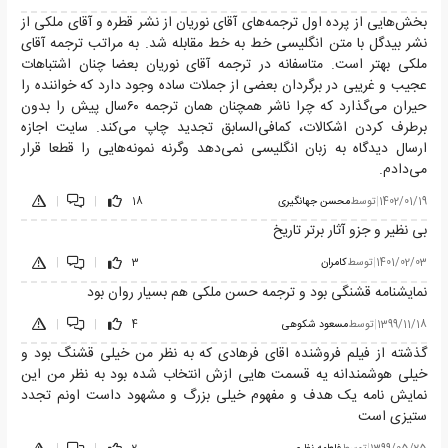
بخش‌هایی از پرده اول ترجمه‌های آقای نوریان از نشر قطره و آقای ملکی از
نشر بیدگل با متن انگلیسی خط به خط مقابله شد. به مراتب ترجمه آقای
ملکی بهتر است. متاسفانه در ترجمه آقای نوریان بعضا چنان اشتباهات
عجیب و غریبی در برگردان بعضی از جملات ساده وجود دارد که خواننده را
حیران می‌گذارد که چرا ناشر همچنان همان ترجمه ۶۰سال پیش را بدون
برطرف کردن اشکالات، کمافی‌السابق تجدید چاپ می‌کند. سایت اجازه
ارسال دیدگاه به زبان انگلیسی نمی‌دهد وگرنه نمونه‌هایی را قطعا قرار
می‌دادم.
1402/01/19
|
توسط
محسن جهانگیری
18
|
|
بی نظیر و جزو آثار برتر تاریخ
1401/02/03
|
توسط
کامران
3
|
|
نمایشنامه قشنگی بود و ترجمه حسن ملکی هم بسیار روان بود
1399/11/18
|
توسط
مسعود شکوهی
4
|
|
گذشته از فیلم فروشنده اقای فرهادی که به نظر من خیلی قشنگ بود و
خیلی هوشمندانه یه قسمت هایی ازش انتخاب شده بود به نظر من این
نمایش نامه یک هدف و مفهوم خیلی بزرگ و مشهود داست اونم تجدد
ستیزی است