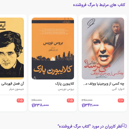
کتاب های مرتبط با مرگ فروشنده
چه کسی از ویرجینیا وولف می ترسد
کلایبورن پارک
آن فصل قهرمانی
ادوارد آلبی
بروس نوریس
جیسون میلر
٪15
280،000
٪15
380،000
٪10
238،000
342،000
نظر کاربران در مورد "کتاب مرگ فروشنده"