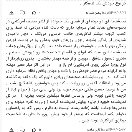
در نوع خودش یک شاهکار...
1403/08/09
|
توسط
پیمان علیزاده
0
|
|
نمایشنامه ای دو پرده ای از فضای یک خانواده از قشر ضعیف آمریکایی در
بحبوحه‌های عقاید نظام سرمایه داری که باعث شده مردمی که فقط برای
کسب ثروت بیشتر تلاش‌های طاقت فرسایی می‌کنند ، دچار ناامیدی
شدیدی از زندگی بشوند ; چون روز‌های خوب زندگی رو در بدست آوردن
زندگی بهتر یا همون خوشبختی از دست داده اند . یکی از ویژگی‌های جذاب
نمایشنامه این ست که انواع و اقسام شخصیت‌ها رو درونش میبینیم :
مادری دلسوز ، عاشق ، مهربان و از همه مهمتر پشتیبان ، پدری رویاپرداز از
نوع پوچ( درگیر رویای آمریکایی) لج باز و ... . در این اثر میلر سعی میکنه
واقع گرایانه مردم عصر خودش رو با ذات و مهنای واقعی نظام سرمایه داری
آشنا کنه . در این نمایشنامه صحنه‌های زیادی داریم که یک دفعه به گذشته
می‌رود و اتفاقات قدیمی رو روایت میکنه پس حواستون باشه گیج نشید .
من با ترجمه حسن ملکی خوندم خوب بود ولی عالی نبود ( خودم زیاد از
ترجمه راضی نبودم ولی براساس نظر‌ها میگفتن ترجمه بهتریه ) . در کل
نمایشنامه خوبیه ( جایزه پولیتزر نمایشنامه گرفته ) ولی به نظرم میتونه برای
بعضی‌ها جذاب نباشه (عامه پسند نیست به نظرم ، پس اگه یه راهنمایی
بخوام بکنم اینجاست که بیشتر از خود پیش روی داستان به شخصیت
پردازی کاراکتر‌ها توجه کنین .
1403/05/27
|
توسط
کاربر سایت
5
|
|