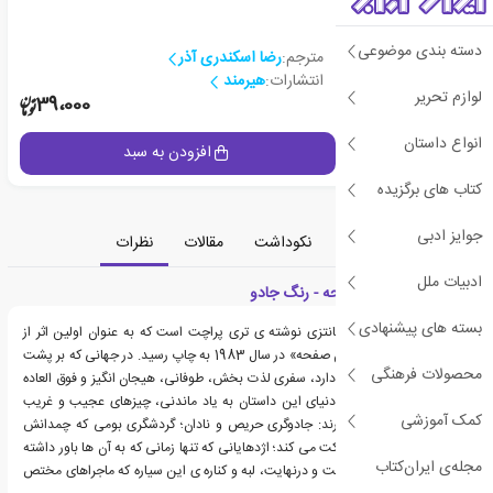
دسته بندی موضوعی
مترجم:
رضا اسکندری آذر
انتشارات:
هیرمند
لوازم تحریر
2
39،000
انواع داستان
جزئیات
افزودن به سبد
کتاب های برگزیده
جوایز ادبی
معرفی
دسته‌بندی
نکوداشت
مقالات
نظرات
ادبیات ملل
معرفی کتاب جهان صفحه - رنگ جادو
بسته های پیشنهادی
کتاب رنگ جادو، رمانی فانتزی نوشته ی تری پراچت است که به عنوان اولین اثر از
مجموعه کتاب های «جهان صفحه» در سال 1983 به چاپ رسید. در جهانی که بر پشت
محصولات فرهنگی
لاک پشتی غول پیکر قرار دارد، سفری لذت بخش، طوفانی، هیجان انگیز و فوق العاده
عجیب آغاز می شود. در دنیای این داستان به یاد ماندنی، چیزهای عجیب و غریب
کمک آموزشی
بسیاری به چشم می خورند: جادوگری حریص و نادان؛ گردشگری بومی که چمدانش
روی صدها پای کوچک حرکت می کند؛ اژدهایانی که تنها زمانی که به آن ها باور داشته
مجله‌ی ایران‌کتاب
باشید، وجود خواهند داشت و درنهایت، لبه و کناره ی این سیاره که ماجراهای مختص