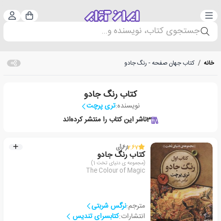
دسته‌بندی
ورود 
سبد خرید
جستجوی کتاب، نویسنده و...
خانه
/
کتاب جهان صفحه - رنگ جادو
کتاب رنگ جادو
نویسنده:
تری پرچت
3
ناشر این کتاب را منتشر کرده‌اند
2.67
از
6
رأی
کتاب رنگ جادو
(مجموعه ی دنیای تخت 1)
The Colour of Magic
مترجم:
نرگس شربتی
انتشارات:
کتابسرای تندیس