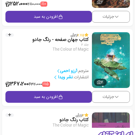
2
252،000
٪10
280،000
جزئیات
افزودن به سبد
2.75
از
2
رأی
کتاب جهان صفحه - رنگ جادو
جلد 2
The Colour of Magic
مترجم:
آرزو احمی
انتشارات:
نشر ویدا
2
367،200
٪15
432،000
جزئیات
افزودن به سبد
3
از
1
رأی
کتاب رنگ جادو
The Colour of Magic