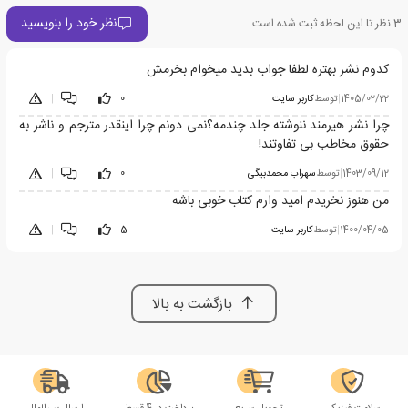
نظر خود را بنویسید
3
نظر تا این لحظه ثبت شده است
کدوم نشر بهتره لطفا جواب بدید میخوام بخرمش
1405/02/22
|
توسط
کاربر سایت
0
|
|
چرا نشر هیرمند ننوشته جلد چندمه؟نمی دونم چرا اینقدر مترجم و ناشر به
حقوق مخاطب بی تفاوتند!
1403/09/12
|
توسط
سهراب محمدبیگی
0
|
|
من هنوز نخریدم امید وارم کتاب خوبی باشه
1400/04/05
|
توسط
کاربر سایت
5
|
|
بازگشت به بالا