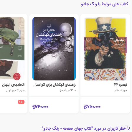
کتاب های مرتبط با رنگ جادو
تبصره 22
راهنمای کهکشان برای اتواستاپ زن ها
اتحادیه‌ی ابلهان
جوزف هلر
داگلاس آدامز
جان کندی تول
٪10
240،000
750،000
نظر کاربران در مورد "کتاب جهان صفحه - رنگ جادو"