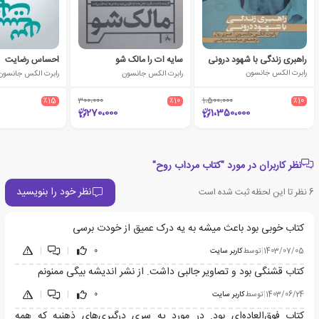
راهبری زندگی با شهود درونی
سایه ات را مالک شو
احساس رضایت
رابرت الکس جانسون
رابرت الکس جانسون
رابرت الکس جانسون
٪15
300،000
٪10
1،500،000
٪10
270،000
1،350،000
نظر کاربران در مورد "کتاب مرداب روح"
نظر خود را بنویسید
6
نظر تا این لحظه ثبت شده است
کتاب خوبی بود باعث میشه به یه درک عمیق از خودت برسی
1403/07/05
|
توسط
کاربر سایت
0
|
|
کتاب قشنگی بود و تصاویر جالبی داشت. از نشر اندیشه بیگی ممنونم
1403/06/24
|
توسط
کاربر سایت
0
|
|
کتاب فوق‌العاده‌ای بود. در مورد یه سری درگیری‌های ذهنیه که همه