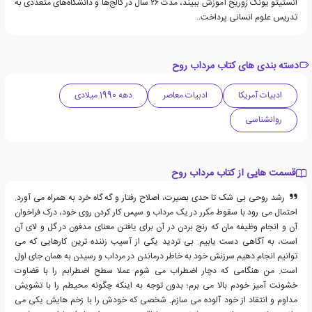
انستیتو یونگ زوریخ آموزش ببیند، مدت ۲۶ سال در کالج‌ها و دانشگاه‌های متعددی به
تدریس علوم انسانی پرداخت..
دسته بندی های کتاب مرداب روح
ادبیات آمریکا
ادبیات معاصر
دهه 1990 میلادی
روانشناسی
قسمت هایی از کتاب مرداب روح
رشد روحی بی شک تا حدی بصیرت، اصلاح رفتار و گه گاه خرد به همراه می آورد.
احتمال می رود با سقوط مکرر در یک مرداب و سپس کار کردن روی خود، درک فراخوان
آن و انجام وظیفه مان که رنج بردن در آن برای یافتن معنای مدفون در گل و لای آن
است، به آگاهی دست یابیم. بی تردید یکی از آسیب زننده ترین کارهایی که می
توانیم انجام دهیم سرزنش خود به خاطر درماندن در مرداب و رسیدن به همان جای اول
است. من هنگامی که دچار اضطراب می شوم عملا سطح اضطرابم را با قضاوت
خشونت آمیز خودم بالا می برم؛ بدون توجه به اینکه چگونه محیطم را با تشویش
مداوم و انتقاد از خود آلوده می سازم. شخصی که خودش را با زخم هایش یکی می