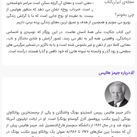
مجله‌ی ایران‌کتاب
زندگی سعادت نیست بلکه معنی است و معنای آن گرچه ممکن است سراسر خوشبختی
و آرامش نباشد، اما واقعی است. «مرداب روح» نشان می دهد که منظور هولیس از
چی بخونم؟
سفر فردی و ایجاد روح چیست. به عقیده او روح جایی است که ما با گرانش زندگی
روبرو می شویم و همچنین از هدف و عمیق ترین معنای زندگی پرده برمی داریم.
این کتاب حکایت مکرر همۀ انسان هاست. در این روزگار که نومیدی و احساس
درماندگی، واقعیتی همه گیر به نظر می رسد، تصور آرامش و شادی ماندگار و ناب،
معنایی کاملا دور از ذهن و غیر ملموس شده است و یا به ناگزیر در تسخیر سرگرمی های
سطحی و زود گذر و وابسته به نمونه هایی که خود ناقص و گذرا هستند درآمده است.
درباره جیمز هالیس
دکتر جیمز هالیس رییس انستیتو یونگ واشنگتن و یکی از برجسته‌ترین روانکاوان
یونگی (پیرو مکتب پروفسور کارل گوستاو یونگ) است. او در ایالت ایلینوی آمریکا
متولد شد و در سال ۱۹۶۲ از دانشگاه منچستر فارغ‌التحصیل شد. جیمز هالیس پیش از
آن که مجدداً بین سال‌های ۱۹۷۷ تا ۱۹۸۲به عنوان یک روانکاو پیرو مکتب یونگ در