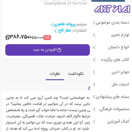
Swamplands of the Soul
دسته بندی موضوعی
مترجم:
پروانه طاهری
انتشارات:
عطر کاج
لوازم تحریر
2
386،750
٪15
455،000
انواع داستان
جزئیات
افزودن به سبد
کتاب های برگزیده
جوایز ادبی
معرفی
دسته‌بندی
نکوداشت
نظرات
ادبیات ملل
معرفی کتاب مرداب روح
بسته های پیشنهادی
آیا هدف زندگی رسیدن به خوشبختی است؟ چه کسی آرزو نمی کند تا به جایی
دوردست در آن علفزار آفتابی برسد که در آن بتوانیم در قناعت خالص بمانیم؟ در
محصولات فرهنگی
واقعیت می دانیم که زندگی چنین نیست؛ جاده ما غالبا خواب آور است و راه نامشخص
است. بیشتر اوقات ما در شرایط ناگوار گناه، اندوه، خیانت، شک، افسردگی، عصبانیت،
کمک آموزشی
ترور و مانند آن گم می شویم. آیا این همه ی چیزی ست که می توانیم به آن امیدوار
باشیم؟ هولیس می گوید شاید نه. او در کتاب «مرداب روح» ادعا می کند که هدف از