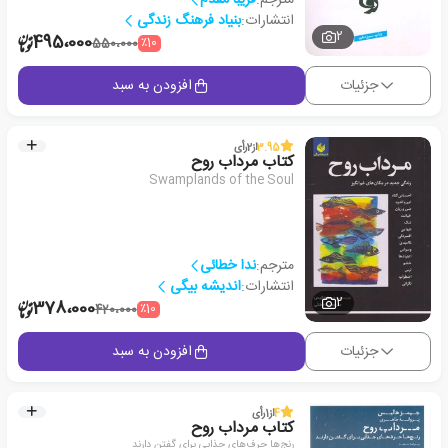
انتشارات:
بنیاد فرهنگ زندگی
2
495،000
٪10
550،000
جزئیات
افزودن به سبد
3.95
از
2
رأی
کتاب مرداب روح
Swamplands of the Soul
مترجم:
ندا خطائی
انتشارات:
اندیشه بیگی
2
378،000
٪10
420،000
جزئیات
افزودن به سبد
4
از
1
رأی
کتاب مرداب روح
رنج‌ها حرف‌های جذابی برای گفتن دارند