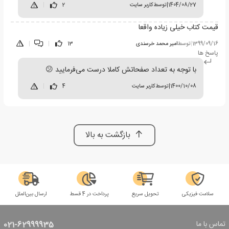
1404/08/27
|
توسط
کاربر سایت
2
|
قیمت کتاب خیلی زیاده واقعا
1399/09/16
|
توسط
امیر محمد خرسندی
13
|
|
پاسخ ها
با توجه به تعداد صفحاتش کاملا درست می‌فرمایید 😕
1400/10/08
|
توسط
کاربر سایت
4
|
بازگشت به بالا
سلامت فیزیکی
تحویل سریع
پرداخت در 4 قسط
ارسال بین‌الملل
تماس با ما
021-62999935