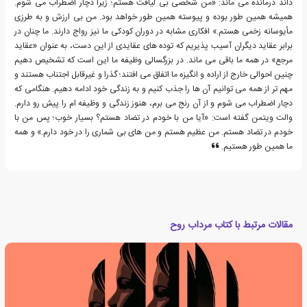
داند درمانده می ماند: «من شخصی بی لیاقت هستم؛ زیرا دچار اضطراب می شوم.
همیشه همین طور بوده و پیوسته همین طور خواهد بود. من بی ارزش و به طرزی
مأیوسانه زخمی هستم.» افکاری مشابه در دوران کودکی ما نیز رواج دارند. ما چنان در
برابر عقاید دیگران آسیب پذیریم که توده های عقایدی از این دست، به عنوان «عقاید
مرجع» در همه ما باقی می ماند. در بزرگسالی وظیفه ما این است که تشخیص دهیم
چنین احوالی خارج از اراده و انگیزه ما اتفاق می افتند؛ گذرا و غیرقابل اجتناب هستند و
مهم تر از همه می توانیم آن ها را جذب کنیم و به زندگی خود ادامه دهیم. هنگامی که
دچار اضطراب می شوم و از آن رنج می برم، هنوز زندگی و وظیفه ام را پیش رو دارم.
والت ویتمن گفته است: «آیا من با خودم در تضاد هستم؟ بسیار خوب؛ پس من با
خودم در تضاد هستم. من عظیم هستم و من های بی شماری را در خود دارم.» و همه
ما همین طور هستیم.
مقالات مرتبط با کتاب مرداب روح