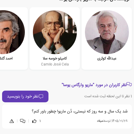
عبدالله کوثری
کامیلو خوسه سلا
احمد گلش
Camilo José Cela
نظر کاربران در مورد "ماریو وارگاس یوسا"
نظر خود را بنویسید
1
نظر تا این لحظه ثبت شده است
شد یک سال و سه روز که نیستی، دُن ماریو! چطور باور کنم؟
1405/01/28
|
توسط
میلاد
1
|
|