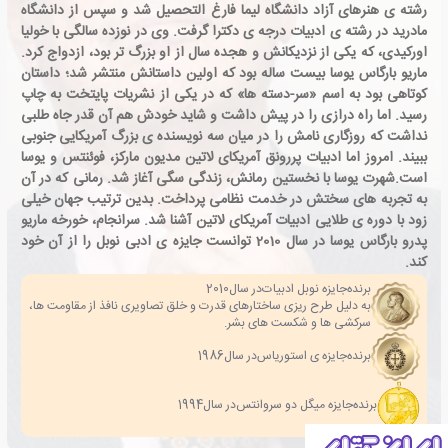
رشته ی هنرهای آزاد دانشگاه لیما فارغ التحصیل شد و سپس از دانشگاه
مادرید در رشته ی ادبیات درجه ی دکترا گرفت. وی در نوزده سالگی با خولیا
اورکیدی، که یکی از نزدیکانش و هجده سال از او بزرگ تر بود، ازدواج کرد.
ماریو بارگاس یوسا بیست ساله بود که اولین داستانش منتشر شد؛ داستان
کوتاهی بود به اسم «سر-دسته ها» که در یکی از نشریات پایتخت به چاپ
رسید. اما راه درازی را در پیش داشت و شاید خودش هم آن قدر جاه طلبی
نداشت که روزگاری نامش را در میان سه نویسنده ی بزرگ آمریکایی جنوبی
ببیند. امروز اما ادبیات پررونق آمریکای لاتین مدیون مارکز، فوئنتس و یوسا
است.شهرت یوسا با نخستین رمانش، زندگی سگی آغاز شد. رمانی که در آن
به تجربه های سختش در خدمت نظامی پرداخت. بدین ترتیب جهان خیلی
زود با دوره ی طلایی ادبیات آمریکای لاتین آشنا شد. سرانجام، خورخه ماریو
پدرو بارگاس یوسا در سال 2010 توانست جایزه ی ادبی نوبل را از آن خود
کند.
برنده
جایزه نوبل ادبیات
در سال
2010
به دلیل طرح ریزی ساختارهای قدرت و خلق تصاویری نافذ از مقاومت ها،
سرکشی ها و شکست های بشر.
برنده
جایزه ی استوریاس
در سال
1986
برنده
جایزه میگل دو سروانتس
در سال
1994