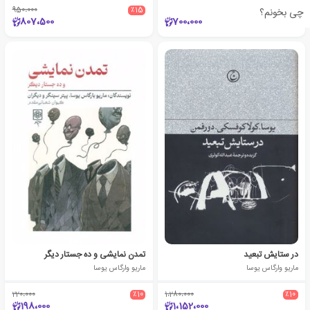
950،000
٪15
چی بخونم؟
807،500
700،000
در ستایش تبعید
تمدن نمایشی و ده جستار دیگر
ماریو وارگاس یوسا
ماریو وارگاس یوسا
220،000
٪10
1،280،000
٪10
198،000
1،152،000