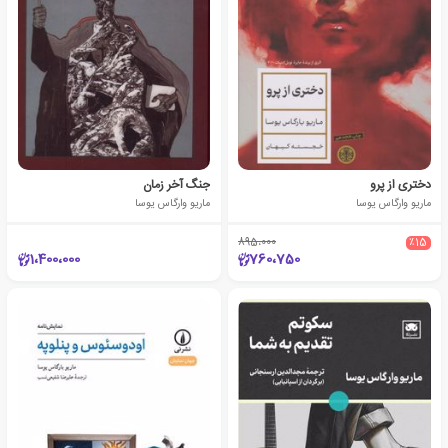
دختری از پرو
جنگ آخر زمان
ماریو وارگاس یوسا
ماریو وارگاس یوسا
895،000
٪15
1،400،000
760،750