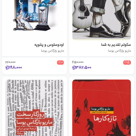
سکوتم تقدیم به شما
اودوسئوس و پنلوپه
ماریو وارگاس یوسا
ماریو وارگاس یوسا
220،000
٪10
450،000
٪15
198،000
382،500