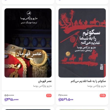
سکوتم را به شما تقدیم می‌کنم
عصر قهرمان
ماریو وارگاس یوسا
ماریو وارگاس یوسا
550،000
٪10
670،000
٪15
495،000
569،500