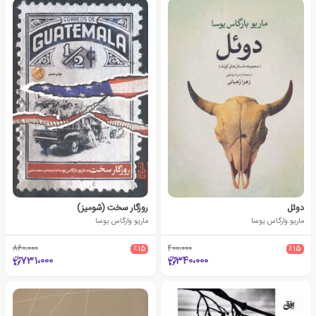
دوئل
روزگار سخت (شومیز)
ماریو وارگاس یوسا
ماریو وارگاس یوسا
860،000
٪15
400،000
٪15
731،000
340،000