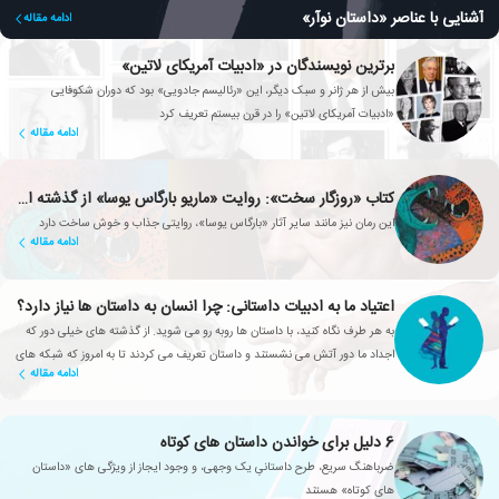
آشنایی با عناصر «داستان نوآر»
ادامه مقاله
برترین نویسندگان در «ادبیات آمریکای لاتین»
بیش از هر ژانر و سبک دیگر، این «رئالیسم جادویی» بود که دوران شکوفایی
«ادبیات آمریکای لاتین» را در قرن بیستم تعریف کرد
ادامه مقاله
کتاب «روزگار سخت»: روایت «ماریو بارگاس یوسا» از گذشته ای ناآرام
این رمان نیز مانند سایر آثار «بارگاس یوسا»، روایتی جذاب و خوش ساخت دارد
ادامه مقاله
اعتیاد ما به ادبیات داستانی: چرا انسان به داستان ها نیاز دارد؟
به هر طرف نگاه کنید، با داستان ها روبه رو می شوید. از گذشته های خیلی دور که
اجداد ما دور آتش می نشستند و داستان تعریف می کردند تا به امروز که شبکه های
ادامه مقاله
تلویزیونی، سریال های محبوبی تولید می کنند
6 دلیل برای خواندن داستان های کوتاه
ضرباهنگ سریع، طرح داستانیِ یک وجهی، و وجود ایجاز از ویژگی های «داستان
های کوتاه» هستند