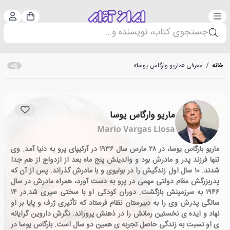
دسته‌بندی
ورود 
سبد خرید
جستجوی کتاب، نویسنده و...
خانه
/
معرفی «ماریو وارگاس یوسا»
ماریو وارگاس یوسا
Mario Vargas Llosa
ماریو بارگاس یوسا، در ۲۸ مارس سال ۱۹۳۶ در آرکیپای پرو به دنیا آمد. وی
تنها فرزند پدر و مادرش بود و والدینش پنج ماه بعد از ازدواج از هم جدا
شدند. ۱۰ سال اول زندگیش را در بولیوی و با مادرش گذراند. پس از آن که
پدربزرگش مقام دولتی مهمی در پرو به دست آورد، همراه مادرش در سال
۱۹۴۶ به سرزمینش بازگشت. دوران کودکی او با سختی سپری شد.در ۱۴
سالگی پدرش وی را به دبیرستان نظام فرستاد که تأثیری ژرف و پایا بر او
نهاد و ایده ی نخستین رمانش را در ذهنش پروراند. نگرش داروین گرایانه
ی او نسبت به زندگی حاصل تجربه ی همین دو سال است. بارگاس یوسا در