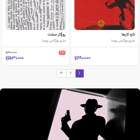
تازه کارها
روزگار سخت
ماریو وارگاس یوسا
ماریو وارگاس یوسا
590،000
٪10
531،000
190،000
3
2
1