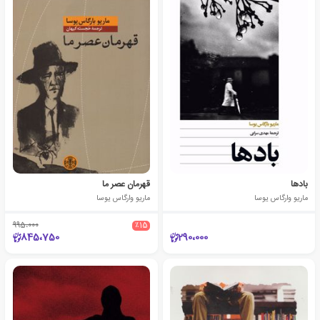
بادها
قهرمان عصر ما
ماریو وارگاس یوسا
ماریو وارگاس یوسا
995،000
٪15
845،750
290،000