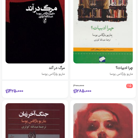
چرا ادبیات؟
مرگ در آند
ماریو وارگاس یوسا
ماریو وارگاس یوسا
300،000
٪5
425،000
285،000