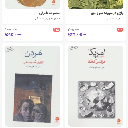
بازی در سپیده دم و رویا
مجموعه نامرئی
آرتور شنیتسلر
مجموعه ی نویسندگان
1،000،000
٪15
385،000
٪10
850،000
346،500