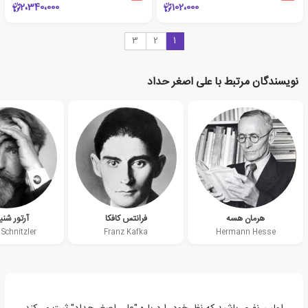
2،340،000
102،000
3
2
1
نویسندگان مرتبط با علی اصغر حداد
هرمان هسه
فرانتس کافکا
آرتور شنی
 Schnitzler
Franz Kafka
Hermann Hesse