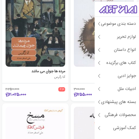
دسته بندی موضوعی
لوازم تحریر
انواع داستان
کتاب های برگزیده
خانم بئاته و پسرش
مرده ها جوان می مانند
جوایز ادبی
آرتور شنیتسلر
آنا زگرس
ادبیات ملل
2،250،000
٪10
300،000
٪15
2،025،000
255،000
بسته های پیشنهادی
محصولات فرهنگی
کمک آموزشی