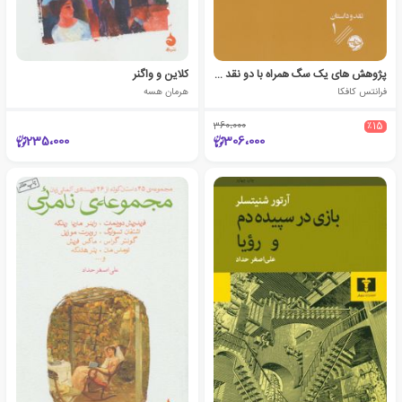
پژوهش های یک سگ همراه با دو نقد ادبی
کلاین و واگنر
فرانتس کافکا
هرمان هسه
360،000
٪15
235،000
306،000