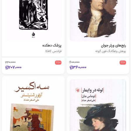
رنج‌های ورتر جوان
پزشک دهکده
یوهان ولفگانگ فون گوته
فرانتس کافکا
230،000
٪10
400،000
٪10
207،000
360،000