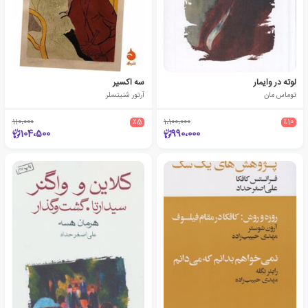
لوته در وایمار
سه اکسیر
توماس مان
آرتور شنیتسلر
110،000
٪5
1،100،000
٪10
104،500
990،000