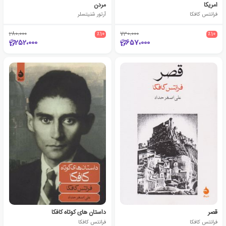
امریکا
مردن
فرانتس کافکا
آرتور شنیتسلر
280،000
٪10
730،000
٪10
252،000
657،000
قصر
داستان های کوتاه کافکا
فرانتس کافکا
فرانتس کافکا