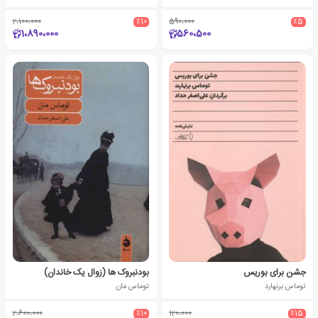
2،100،000
٪10
590،000
٪5
1،890،000
560،500
جشن برای بوریس
بودنبروک ها (زوال یک خاندان)
توماس برنهارد
توماس مان
2،600،000
٪10
120،000
٪15