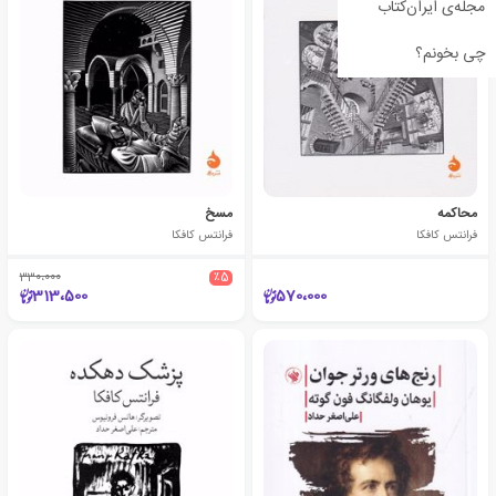
مجله‌ی ایران‌کتاب
چی بخونم؟
محاکمه
مسخ
فرانتس کافکا
فرانتس کافکا
330،000
٪5
313،500
570،000