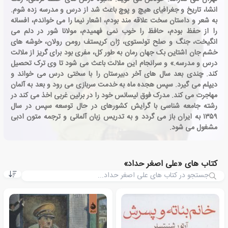
انشا، تاریخ و جغرافیای هیچ و پوچ باعث شد از درس و مدرسه زده شوم.
به شعر و داستان سخت علاقه مند بودم، اشعار نیما را می خواندم، افسانه
را از حفظ بودم، حافظ را خوب نمی فهمیدم، مولانا شور در دلم می
انگیخت، جنگ و صلح تولستوی، ژان کریستف رومن رولان، خوشه های
خشم جان اشتاین بک جهان رمان به طور کل، مفری بود برای گریز از ملالت
درس و مدرسه.» و سرانجام این ملالت باعث می شود تا وی ترک تحصیل
کند. چندی بعد سال های آخر دبیرستان را با سختی درس می خواند و
دیپلم می گیرد. سپس هجده ماه به خدمت سربازی می رود و بعد به آلمان
مهاجرت می کند. مدرک فوق لیسانس خود را در برلین غربی اخذ می کند در
رشته جامعه شناسی با گرایش کشورهای در حال توسعه سپس در سال
۱۳۵۹ به ایران باز می گردد و به تدریس زبان آلمانی و ترجمه متون ادبی
مشغول می شود.
کتاب های «علی اصغر حداد»