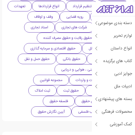
حقوق اداری
تنظیم قرارداد
انواع قراردادها
تعهدات
قراردادهای دولتی
رویه قضایی
وقف و اوقاف
دسته بندی موضوعی
معاملات تجاری
شرکت های تجاری
اسناد تجاری
لوازم تحریر
ورشکستگی
حقوق رقابت و حقوق مصرف کننده
انواع داستان
حقوق تجارت بین الملل
حقوق اقتصادی و سرمایه گذاری
حقوق محیط زیست
حقوق بانکی
حقوق حمل و نقل
کتاب های برگزیده
حقوق حمل و نقل زمینی ، هوایی و دریایی
جوایز ادبی
حقوق گمرکی و صادرات و واردات
مجموعه قوانین
ادبیات ملل
حقوق اراضی و املاک
حقوق ثبت
ثبت املاک
بسته های پیشنهادی
تاریخ و جامعه شناسی حقوق
فلسفه حقوق
محصولات فرهنگی
حقوق طبیعی و مکاتب فلسفی
آیین نگارش حقوق
کمک آموزشی