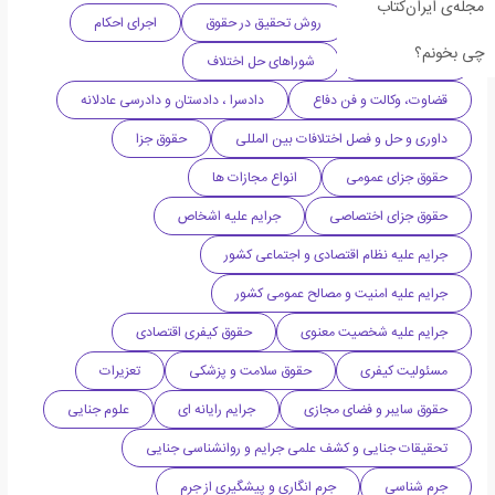
مجله‌ی ایران‌کتاب
نگارش حقوقی
روش تحقیق در حقوق
اجرای احکام
چی بخونم؟
ادله اثبات دعوی
شوراهای حل اختلاف
قضاوت، وکالت و فن دفاع
دادسرا ، دادستان و دادرسی عادلانه
داوری و حل و فصل اختلافات بین المللی
حقوق جزا
حقوق جزای عمومی
انواع مجازات ها
حقوق جزای اختصاصی
جرایم علیه اشخاص
جرایم علیه نظام اقتصادی و اجتماعی کشور
جرایم علیه امنیت و مصالح عمومی کشور
جرایم علیه شخصیت معنوی
حقوق کیفری اقتصادی
مسئولیت کیفری
حقوق سلامت و پزشکی
تعزیرات
حقوق سایبر و فضای مجازی
جرایم رایانه ای
علوم جنایی
تحقیقات جنایی و کشف علمی جرایم و روانشناسی جنایی
جرم شناسی
جرم انگاری و پیشگیری از جرم