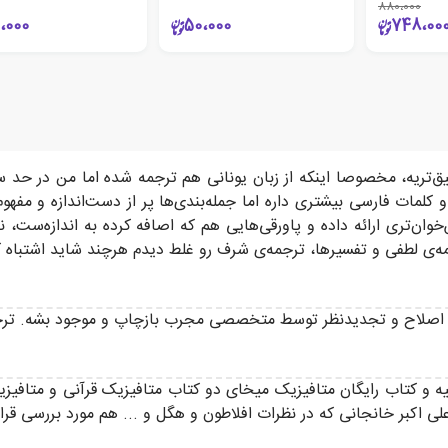
880،000
،000
50،000
748،00
تریه، مخصوصا اینکه از زبان یونانی هم ترجمه شده اما من در حد سو
ر و کلمات فارسی بیشتری داره اما جمله‌بندی‌ها پر از دست‌اندازه و 
ان‌تری ارائه داده و پاورقی‌هایی هم که اصافه کرده به اندازه‌ست،
ه‌ی لطفی و تفسیرها، ترجمه‌ی شرف رو غلط دیدم هرچند شاید اشتباه ک
ار با اصلاح و تجدید‌نظر توسط متخصصی مجرب بازچاپ و موجود بشه. تر
 و کتاب رایگان متافیزیک میخای دو کتاب متافیزیک قرآنی و متافیزی
لی اکبر خانجانی که در نظرات افلاطون و هگل و ... هم مورد بررسی قرار