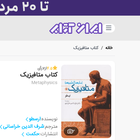
دسته‌بندی
خانه
/
کتاب متافیزیک
4.5
از
7
رأی
کتاب متافیزیک
Metaphysics
نویسنده:
ارسطو
مترجم:
شرف الدین خراسانی
2
انتشارات:
حکمت