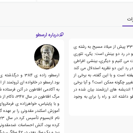
ات
درباره ارسطو
کتاب متافیزیک، اثری فلسفی نوشته ی ارسطو است که در سال 330 پیش از میلاد مسیح به رشته ی
و در رد دو بینش است: یکی، تئوری
یافت می کنیم و دیگری، بینشی افراطی
ر رد این دو نظریه استدلال می کند
ته است و با این گفته، به برخی از
ییر چگونه ممکن است؟ و آیا برخی
 اندیشه های ارزشمند بیان شده در
 داشته اند و راه را برای به وجود
مرگ افلاطون 
کرده بود، آتش احساسات ضدمقدونی ا
برد و یک سال بعد، در 62 سالگی، درگذشت.