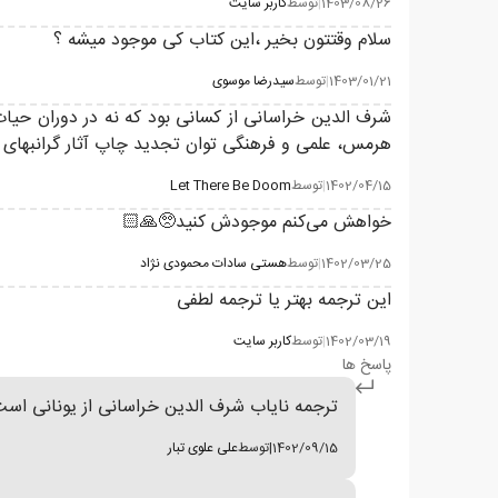
1403/08/26
|
توسط
کاربر سایت
سلام وقتتون بخیر ،این کتاب کی موجود میشه ؟
1403/01/21
|
توسط
سیدرضا موسوی
شرف الدین خراسانی از کسانی بود که نه در دوران حیا
هرمس، علمی و فرهنگی توان تجدید چاپ آثار گرانبهای این
1402/04/15
|
توسط
Let There Be Doom
خواهش می‌کنم موجودش کنید🥺🙏🏻
1402/03/25
|
توسط
هستی سادات محمودی نژاد
این ترجمه بهتر یا ترجمه لطفی
1402/03/19
|
توسط
کاربر سایت
پاسخ ها
ترجمه نایاب شرف الدین خراسانی از یونانی است
1402/09/15
|
توسط
علی علوی تبار