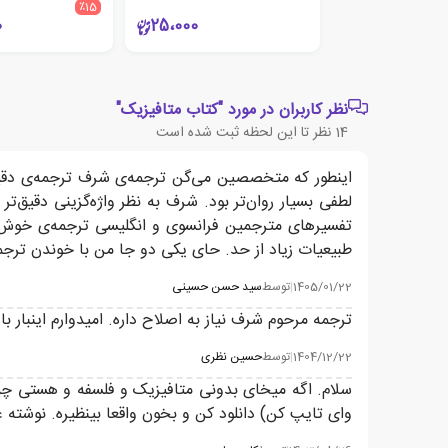
٪15
0
25،000
نظر کاربران در مورد "کتاب متافیزیک"
14
نظر تا این لحظه ثبت شده است
اینطور که متخصصین می‌گن ترجمه‌ی شرف ترجمه‌ی دقیق‌
لطفی بسیار روان‌تر بود. شرف به نظر واژه‌گزینی دقیق‌ت
تفسیرهای مترجمین فرانسوی و انگلیسی ترجمه‌ی خوش‌خو
طبیعیات زیاد از حد. حای یکی دو جا من با خوندن ترجم
1405/01/22
|
توسط
سید حسن حسینی
ترجمه مرحوم شرف نیاز به اصلاح داره. امیدوارم اینب
1404/12/22
|
توسط
حسین نظری
سلام. اگه میخای بدونی متافیزیک و فلسفه و هستی چیه
وای تایپ کن) دانلود کن و بخون واقعا بینظیره. نوشته ع