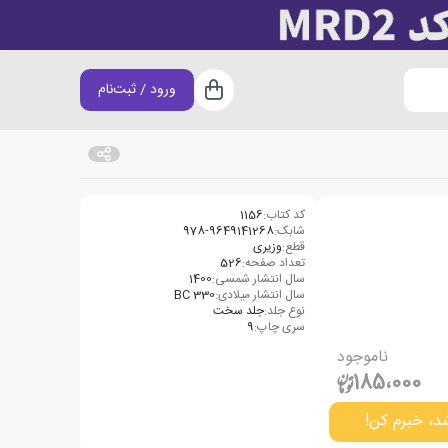
ورود / ثبت‌نام
سبد خرید
کد کتاب:
1156
شابک:
978-9649141268
قطع:
وزیری
تعداد صفحه:
526
سال انتشار شمسی:
1400
سال انتشار میلادی:
330 BC
نوع جلد:
جلد سخت
سری چاپ:
9
ناموجود
185،000
د، خبرم کن!