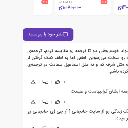
285،000
٪10
1،200،000
٪10
256،500
1،080،000
140
نظر خود را بنویسید
اد خودم وقتی دو تا ترجمه رو مقایسه کردم، ترجمه‌ی
مفهوم رو سخت می‌رسونن. لطفی اما به لطف کمک گرفتن از
 نه مثل شرف کم و نه مثل اسماعیل سعادت در ترجمه‌ی
رده باشم.
|
|
0
جمه ایشان گرانبهاست و غنیمت
|
|
0
ک زندگی رو از سایت خانجانی.ٱ آر جی (ی خانجانی رو
 میده.