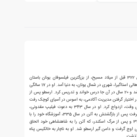
ارسطو، زاده ی 384 و درگذشته ی 322 قبل از میلاد مسیح، از بزرگترین فیلسوفان یونان باستان
بود.ارسطو در خانواده ای ثروتمند از اهالی استاگیرا، شهری در شمال یونان، به دنیا آمد. او در 17 سالگی
به آکادمی افلاطون در آتن فرستاده شد و 20 سال در آن جا درس خواند و تدریس کرد. ارسطو پس از
در سال 347، ناکام از در اختیار گرفتن مدیریت آکادمی، به اسوس در آسیای کوچک رفت
و با پایتیاس، خواهرزاده ی فرمانروای وقت، ازدواج کرد. او در سال 343 به دعوت فیلیپ مقدونی،
آموزش اسکندر مقدونی را بر عهده گرفت پس از بازگشتش به آتن در سال 335، آموزشگاه خود را با
نام لایسیوم تأسیس کرد.در سال 323 و پس از مرگ اسکندر، که آتن را به شاهنشاهی خود الحاق
وج گرفت و دامن گیر ارسطو شد. او به ناچار به خالکیس پناه