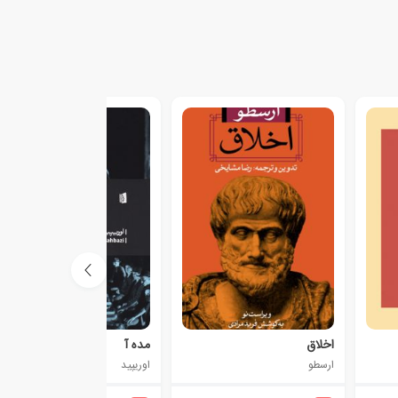
اخلاق
مده آ
ارسطو
اوریپید