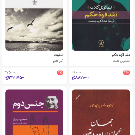
نقد قوه حکم
سقوط
ایمانوئل کانت
آلبر کامو
225،000
٪5
980،000
٪10
213،750
882،000