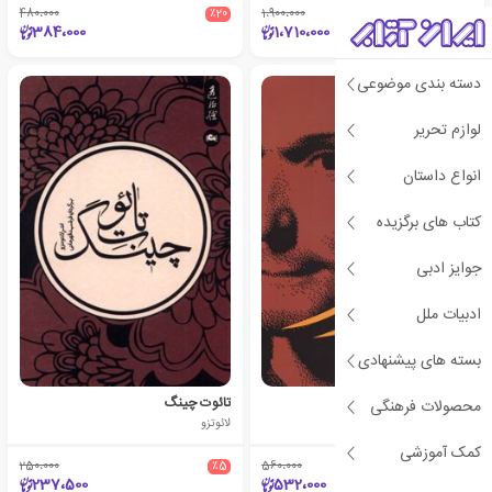
480،000
٪20
1،900،000
٪10
384،000
1،710،000
دسته بندی موضوعی
لوازم تحریر
انواع داستان
کتاب های برگزیده
جوایز ادبی
ادبیات ملل
بسته های پیشنهادی
شهریار
تائوت چینگ
محصولات فرهنگی
نیکولو ماکیاولی
لائوتزو
کمک آموزشی
250،000
٪5
560،000
٪5
237،500
532،000