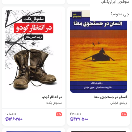
مجله‌ی ایران‌کتاب
چی بخونم؟
انسان در جستجوی معنا
در انتظار گودو
ویکتور فرانکل
ساموئل بکت
175،000
٪5
450،000
٪5
166،250
427،500