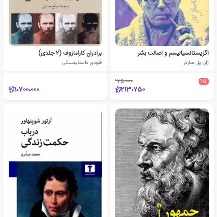
اگزیستانسیالیسم و اصالت بشر
برادران کارامازوف (2 جلدی)
ژان پل سارتر
فئودور داستایفسکی
225،000
٪5
1،700،000
213،750