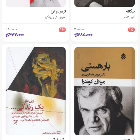
بیگانه
ترس و لرز
آلبر کامو
سورن کی یرکگور
480،000
٪10
300،000
٪5
432،000
285،000