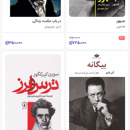
جمهور
در باب حکمت زندگی
افلاطون
آرتور شوپنهاور
850،000
٪10
350،000
765،000