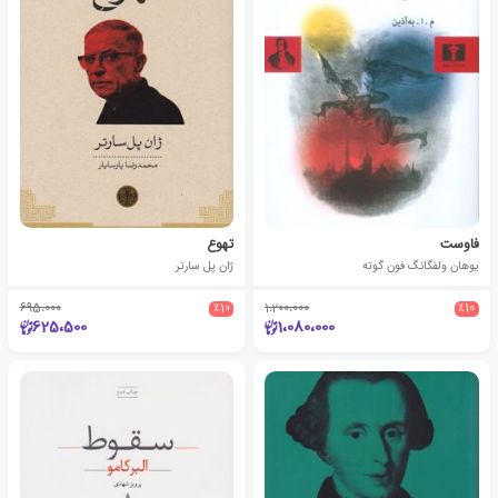
فاوست
تهوع
یوهان ولفگانگ فون گوته
ژان پل سارتر
695،000
٪10
1،200،000
٪10
625،500
1،080،000