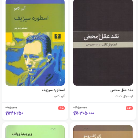
نقد عقل محض
اسطوره سیزیف
ایمانوئل کانت
آلبر کامو
275،000
٪5
1،450،000
٪10
261،250
1،305،000