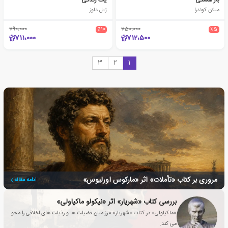
بار هستی
یک زندگی
میلان کوندرا
ژیل دلوز
790،000
٪10
750،000
٪5
711،000
712،500
3
2
1
مروری بر کتاب «تأملات» اثر «مارکوس اورلیوس»
ادامه مقاله
بررسی کتاب «شهریار» اثر «نیکولو ماکیاولی»
«ماکیاولی» در کتاب «شهریار» مرز میان فضیلت ها و رذیلت های اخلاقی را محو
می کند.