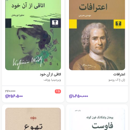
اعترافات
اتاقی از آن خود
ژان ژاک روسو
ویرجینیا وولف
270،000
٪5
256،500
1،650،000