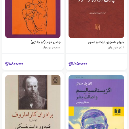
جهان همچون اراده و تصور
جنس دوم (دو جلدی)
آرتور شوپنهاور
سیمون دوبووار
1،800،000
1،250،000