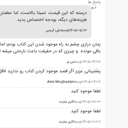
پاسخ ها
درسته که این قیمت، نسبتا بالاست، اما مطمئن
هزینه‌های دیگه، بودجه اختصاص بدید.
1405/05/13
|
توسط
علی کریمی
زمان درازی چشم به راه موجود شدن این کتاب بودم؛ اما ح
باقی مونده. و چیزی که در حقیقت باعث نارحتی میشه این هست که نشر مرتبط کتاب
1405/04/27
|
توسط
س.م.
پشتیبانی عزیز اگر قصد موجود کردن کتاب رو ندارید لاقل
1405/04/18
|
توسط
Amir Moghadam
لطفا موجود کنید
1405/03/03
|
توسط
کاربر سایت
لطفا موجود کنید
1405/02/28
|
توسط
کاربر سایت