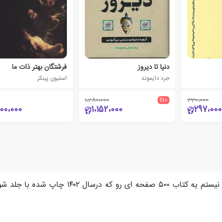
دنیا تا دیروز
فرشتگان بهتر ذات ما
جرد دایموند
استیون پینکر
1،280،000
٪10
330،000
00،000
1،152،000
297،000
خیلی دوست داشتم این کتاب رو مطالعه کنم اما ح