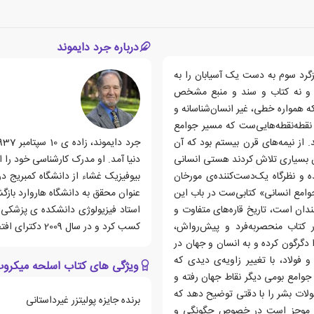
درباره جرد دایموند
زگرد سوم به دست یک آسیابان را به
یخ و نه کتاب و سند و منبع مشخص
ه همواره خطی، غیر انسان‌شناسانه و
نقطه‌نقطه‌هایی‌ست که مسیر جوامع
. از نیمه‌های قرن بیستم بود که آن
خان بسیاری تلاش کردند هستی انسانی
 و نظرگاه یک‌دست‌کننده‌ی مورخان
وامع انسانی» کتابی‌ست در باب این
 عصر یخبندان است، تاریخ قاره‌های متفاوت و
مردمانشان، سرنوشتی متفاوت داشته‌است؟ «جرد دایموند» در کتاب منحصربه‌فرد و پیش‌رو‎‌اش،
کسب کرد و در سال 2009 دکترای افتخاری دانشکده ی ایالتی وستفیلد را از آن خود نمود.
ا دگرگون کرده و به انسان و جهان در
فولاد، با تغییر زاویه‌ی دیدی که
ویژگی های کتاب اسلحه میکروب 
جوامع بومی دیگر نقاط جهان رفته و
ولات بشر را با دقتی توضیح دهد که
برنده جایزه پولیتزر غیرداستانی
ن و موجز است در خصوص چگونگی و