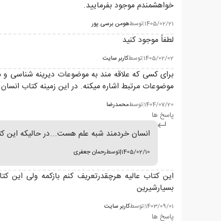
خواهشمندم موجود بفرمایید.
1405/02/21
|
توسط
هومن برسی پور
لطفاً موجود کنید
1405/02/02
|
توسط
کاربر سایت
برای کسی که علاقه مند به موضوعات دیرینه شناسی و 
موضوعات مرتبط اشاره میکنه. در این زمینه کتاب انسان
1404/07/20
|
توسط
محمدرضا
پاسخ ها
انسان خردمند شبه علم هست...در حالیکه این ک
1405/02/10
|
توسط
رحمان جعفری
این کتاب عالیه هرچقدرتعریف کنم بازکمه ولی این ک
بسیارشیرین
1403/09/01
|
توسط
کاربر سایت
پاسخ ها