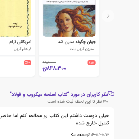
جهان چگونه مدرن شد
آمریکائی آرام
استیون گرین بلت
گراهام گرین
٪10
998،000
٪15
848،300
نظر کاربران در مورد "کتاب اسلحه میکروب و فولاد"
30
نظر تا این لحظه ثبت شده است
کنترل خارج شده
1405/05/12
|
توسط
Karen