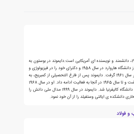
جرد دایموند، زاده ی 10 سپتامبر 1937، دانشمند و نویسنده ای آمریکایی است.دایموند در بوستون به
دنیا آمد. او مدرک کارشناسی خود را از دانشگاه هاروارد در سال 1958 و دکترای خود را در فیزیولوژی و
بیوفیزیک غشاء از دانشگاه کمبریج در سال 1961 گرفت. دایموند پس از فارغ التحصیلی از کمبریج، به
عنوان محقق به دانشگاه هاروارد بازگشت و تا سال 1965 در آنجا به فعالیت ادامه داد. او در سال 1968
استاد فیزیولوژی دانشکده ی پزشکی دانشگاه کالیفرنیا شد. دایموند در سال 1999 مدال ملی دانش را
و فولاد