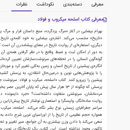
معرفی
دسته‌بندی
نکوداشت
نظرات
معرفی کتاب اسلحه میکروب و فولاد
بهرام بیضایی در آغاز «مرگ یزدگرد»، منبع داستان فرار و مرگ ی
«تاریخ» منتسب می‌کند. اشاره‌ی بیضایی به خود کلمه‌ی تار
دیگری، استعاره‌ای از روایت تاریخ در معنای پیشامدرن آن است ک
به دور از امکان ثبت و ضبط وقایع با در نظر گرفتن همه‌ی آن 
گونه‌گون انسانی را‌ در لحظه‌های سرنوشت‌سازشان تعیین کرده‌اند
انگاره‌ی پیشینی از تاریخ انسان و زمین به‌کلی تغییر کرد و مور
را با پژوهش‌هایی نوین و درعین‌حال انتقادی، به پرسش کشیده
پیشین را زیرورو کنند. کتاب «اسلحه، میکرب و فولاد: سرنوشت ج
پرسش که چگونه از 13 هزار سال پیش که پایان آخرین
روایت ساده‌انگار، واپسگرا و استعماری نوشتار تاریخ پیش‌ازاین ر
سراسر جغرافیای زیستی نوع بشر نگاه می‌کند. اسلحه، میکرب و 
همواره حجم عظیمی از تاریخ را از اوراسیای غربی شرح داده، به 
سعی می‌کند با دادن وزن بیشتری به آن جوامع، سیر تغییر و تح
تاکنون وجود نداشته است. این کتاب، یک تاریخ‌نگاری نوی