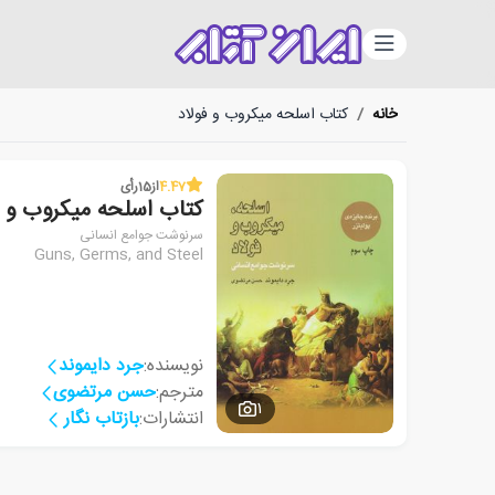
دسته‌بندی
خانه
/
کتاب اسلحه میکروب و فولاد
4.47
از
15
رأی
کتاب اسلحه میکروب و ف
سرنوشت جوامع انسانی
Guns, Germs, and Steel
نویسنده:
جرد دایموند
مترجم:
حسن مرتضوی
1
انتشارات:
بازتاب نگار