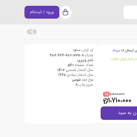
ورود / ثبت‌نام
سبد خرید
ن ارسال:
18 مرداد
کد کتاب:
1700
شابک:
978-964-822-337-8
قطع:
وزیری
تعداد صفحه:
540
سال انتشار شمسی:
1402
سال انتشار میلادی:
1997
نوع جلد:
شومیز
سری چاپ:
8
٪5
1،800،000
1،710،000
ن به سبد