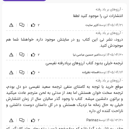
- آرزوهای بر باد رفته
انتشارات نی را موجود کنید لطفا
1405/04/31
|
توسط
کاربر سایت
2
|
|
- آرزوهای بر باد رفته
درود، نشر نی این کتاب رو در سایتش موجود داره. خواهشا شما هم
موجودش کنید.
1405/04/30
|
توسط
امیر حسین عباسی نیا
2
|
|
ترجمه خیلی بدبود کتاب ارزوهای بربادرفته نفیسی
1405/04/26
|
توسط
افسانه نظرزاده
0
|
|
- آرزوهای بر باد رفته
موقع خرید با توجه به کامنتای منفی ترجمه سعید نفیسی دو دل بودم،
ترجمه سخت خوان هستش اما بعد از مدتی به لحن مترجم عادت میکنید
و براتون دلنشین میشه. کتاب با وجود گذر سالیان سال از زمان انتشارش
خیلی به حال زمانه ما نزدیک هستش و در کل داستان دوست داشتنی و
ناراحت کننده ای داره .
1405/03/30
|
توسط
Parinaz
2
|
|
چقدر یه ناشر باید گدا باشه که ۸۰۰صفحه شومیز بزنه بجای جلد کالینگور که