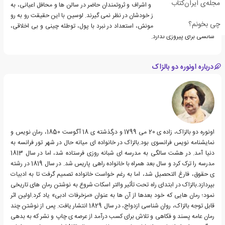
مجله‌ی ایران‌کتاب
گونه ای زیر سوال می رود و اشراف و ثروتمندان حاضر در سالن ها و محافل اعیانی، به
هیچ وجه لوسین را یکی از خودشان در نظر نمی گیرند. لوسین با این حقیقت رو به رو
چی بخونم؟
می شود که در دنیای پیرامونش، استعداد در نبرد با پول، توطئه چینی و بی اخلاقی،
شانسی برای پیروزی ندارد.
درباره اونوره دو بالزاک
اونوره دو بالزاک، زاده ی 20 می 1799 و درگذشته ی 18 آگوست 1850، رمان نویس و
نمایشنامه نویس فرانسوی بود.بالزاک در خانواده ای میانه حال در شهر تور فرانسه به
دنیا آمد. در هشت سالگی به مدرسه ای شبانه روزی فرستاده شد، اما در سال 1813
مدرسه را ترک کرد و سال بعد همراه با خانواده راهی پاریس شد. در سال 1819 در رشته
ی حقوق، فارغ التحصیل شد، اما به رغم خواست خانواده تصمیم گرفت تا به ادبیات
بپردازد.بالزاک در ابتدای راه تحت تأثیر والتر اسکات شروع به نوشتن رمان های تاریخی
نمود؛ رمان هایی که خود بعدها از آن ها به عنوان «مزخرفات ادبی» یاد کرد.اولین اثر
قابل توجه بالزاک، روان شناسی ازدواج، در سال 1829 انتشار یافت. پس از نوشتن چند
رمان عامه پسند و فکاهی و تلاش برای کسب درآمد از عرصه ی چاپ و نشر که به بدهی