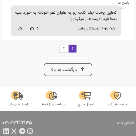
پاسخ ها
تحلیل پشت جلد کتاب رو به عنوان نظر خودت به خورد بقیه
نده! باید آدرسدهی میکردی!
1403/07/21
|
توسط
کاربر سایت
6
|
2
1
بازگشت به بالا
سلامت فیزیکی
تحویل سریع
پرداخت در 4 قسط
ارسال بین‌الملل
تماس با ما
021-62999935