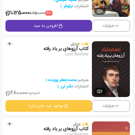
انتشارات:
نیلوفر
1
1،125،000
٪10
1،250،000
جزئیات
افزودن به سبد
4.18
از
11
رأی
کتاب آرزوهای بر باد رفته
Lost Illusions
مترجم:
محمدجعفر پوینده
انتشارات:
نشر نی
1
680،000
ناموجود
جزئیات
موجود شد، خبرم کن!
2.5
از
1
رأی
کتاب آرزوهای بر باد رفته
Lost Illusions