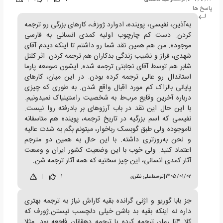
پاسخ ها
به‌آذین، نفیسی، پوینده، ادوارد ژوزف، کارهای بزرگی رو ترجمه
کردن. دست کم چارچوب اولیه کمدی انسانی به فارسی
موجوده. من هم همین نقد شما رو داشتم تا اینکه دیدم آقای
شهدی، فراز و نشیب زندگی بدکاران هم ترجمه کردن. اثر کلنل
شابر هم توسط آقای نجابتی ترجمه شده. ایشون صومعه پارما
استاندال رو عالی ترجمه کرده بودن. در این میان، کارهای
پایانی بالزاک کم مورد اقبال واقع شدن. به طوری که چیزی
درباره آخرین وقایع مرب‌ط به شخصیت راستینیاک نمیدونیم.
با این حال این نقد در باب آرزوهای بر بادرفته روا نیست.
نفیسی که اسم بزرگیه در تاریخ ترجمه، پوینده هم متاسفانه
ناموجوده ولی طبق گوبسک رباخوار، میتونم بگم به شدت عالیه
و لحن به‌روزتری داشته. با این حال به همین دو مترجم
اعتماد کنید. ولی خوب با این وضعیت کشور ایران و وسعت
آثار کمدی انسانی، این چیز سختیه که همه آثار ترجمه شن.
1405/01/02
|
توسط
علی نظری
1
|
جز بابا گوریو و اژنی گرانده بقیه کاراش نیاز به ترجمه بهتری
داره نه اینکه بقیه بد باشن خیلی دلچسب نیستن.ژورف که
کلا ۴تا رمان ترجمه کرده یا ترجمه دهقانان فاجعه بود‌. مثلا