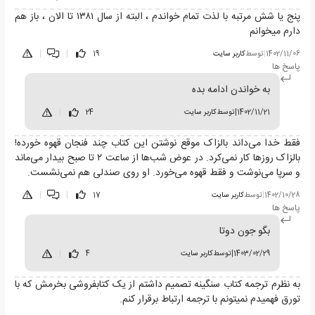
پنج یا شش مرتبه با لذت تمام خواندم ، البته از سال ۱۳۸۱ تا الان ، باز هم
دارم میخوانم
1402/11/06
|
توسط
کاربر سایت
19
|
|
پاسخ ها
به خواندن ادامه بده
1402/11/21
|
توسط
کاربر سایت
24
|
فقط خدا می‌داند بالزاک موقع نوشتن این کتاب چند فنجان قهوه خورده!
بالزاک روزها کار نمی‌کرد. در عوض شب‌ها از ساعت ۲ تا صبح بیدار می‌ماند
و سرپا می‌نوشت و فقط قهوه می‌خورد. او روی صندلی هم نمی‌نشست.
1402/10/28
|
توسط
کاربر سایت
17
|
|
پاسخ ها
بگو جون دوتا
1403/02/29
|
توسط
کاربر سایت
4
|
به نظرم ترجمه کتاب سنگینه تصمیم داشتم از یک کتابفروشی بخرمش که با
تورق فهمیدم نمیتونم با ترجمه ارتباط برقرار کنم.