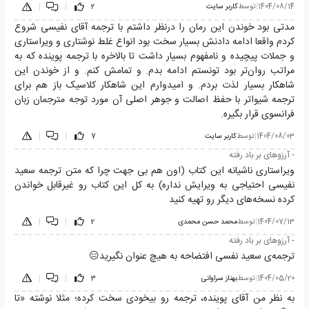
1404/08/14
|
توسط
کاربر سایت
2
|
|
مدتی بود خوندن این رمان را درنظر داشتم با ترجمه آقای نفیسی شروع
کردم واقعا ادامه دادنش بسیار سخت بود انواع غلط نوشتاری و ویراستاری
و جملات پیچیده و نامفهوم بسیار داشت تا بالاخره با ترجمه پوینده که به
مراتب روان‌تر بود تونستم ادامه بدم. و تمامش کنم. و از خوندن این
شاهکار بسیار لذت بردم. و امیدوارم این شاهکار کلاسیک باز هم برای
ترجمه شیواتر با حفظ اصالت و جوهر اصلی آن مورد توجه مترجمان زبان
فرانسوی قرار بگیره.
1404/08/03
|
توسط
کاربر سایت
7
|
|
- آرزوهای بر باد رفته
ویراستاری ناشیانه این کتاب (اون هم بی جهت چرا که متن ترجمه سعید
نفیسی احتیاجی به ویرایش نداره) به کل این کتاب رو غیرقابل خواندن
کرده نسخه‌های دیگر رو تهیه کنید
1404/07/13
|
توسط
محمد حسن محمدی
2
|
|
- آرزوهای بر باد رفته
ترجمه‌ی سعید نفسی افتضاحه به هیچ عنوان نگیرید😑
1404/05/20
|
توسط
بهناز سراوانی
3
|
|
به نظر من آقای پوینده، ترجمه رو بیخودی سخت کرده؛ مثلا نوشته «تا