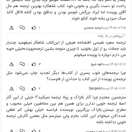
راحت تو دست بگیری و بخونی.خود کتاب شاهکاره بهترین ترجمه هم مال
آقای پوینده اما ایراد بزرگش شومیز بودن و بدقلق بودن کتابه‌.لااقل کاغذ
سبک میزدی بشه خوند کتابو خوند.
1405/02/25
|
توسط
وحید محمدی
1
|
|
- آرزوهای بر باد رفته
ترجمه سعید نفیسی افتضاحه هیچی از این‌کتاب شاهکار نمیفهمید چندبار
باید جملات رو از اول بخونید تا چیزی متوجه بشین ترجمه‌پوینده‌خیلی خوبه
من دارم دوباره با پوینده میخونم
1405/02/12
|
توسط
الهه شيخ
3
|
|
چرا نرجمه‌های خوب یسری از کتاب‌ها دیگر تجدید چاپ نمی‌شود مثل
ترجمه‌ی پوینده از این کتاب یا حدادی از فاوست؟
1405/01/22
|
توسط
Sargeist
2
|
|
مترجمین محترم چرا آثار بالزاک و زولا ترجمه نمیکنید؟! خیلی از این آثار
اصلا ترجمه خوبی ندارن برای همین هم بین مخاطبین خیلی محبوب و
مطرح نیستن.بالزاک بزرگترین نویسنده فرانسه خیلی بهش کم لطفی
شده‌‌.الان میخوام این کتاب بخرم ولی میترسم مثل بعضی آثارش ترجمه
خوبی نداشته باشه.
1404/12/26
|
توسط
وحید محمدی
4
|
|