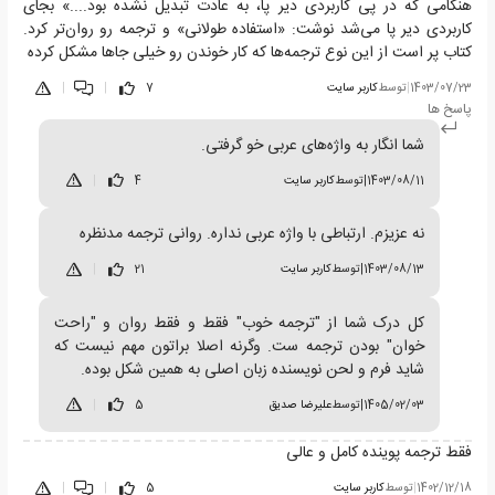
هنگامی که در پی کاربردی دیر پا، به عادت تبدیل نشده بود....» بجای
کاربردی دیر پا می‌شد نوشت: «استفاده طولانی» و ترجمه رو روان‌تر کرد.
کتاب پر است از این نوع ترجمه‌ها که کار خوندن رو خیلی جاها مشکل کرده
1403/07/23
|
توسط
کاربر سایت
7
|
|
پاسخ ها
شما انگار به واژه‌های عربی خو گرفتی.
1403/08/11
|
توسط
کاربر سایت
4
|
نه عزیزم. ارتباطی با واژه عربی نداره. روانی ترجمه مدنظره
1403/08/13
|
توسط
کاربر سایت
21
|
کل درک شما از "ترجمه خوب" فقط و فقط روان و "راحت
خوان" بودن ترجمه ست. وگرنه اصلا براتون مهم نیست که
شاید فرم و لحن نویسنده زبان اصلی به همین شکل بوده.
1405/02/03
|
توسط
علیرضا صدیق
5
|
فقط ترجمه پوینده کامل و عالی
1402/12/18
|
توسط
کاربر سایت
5
|
|