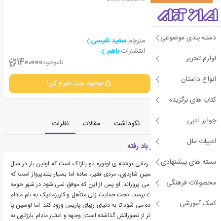
دسته بندی موضوعی
مترجم:
سعید نفیسی
انتشارات:
باهم
لوازم تحریر
2
140،000
ناموجود
انواع داستان
جزئیات
موجود شد، خبرم کن!
کتاب های برگزیده
جوایز ادبی
معرفی
دسته‌بندی
نکوداشت
مقالات
نظرات
ادبیات ملل
معرفی کتاب آرزوهای بر باد رفته
بسته های پیشنهادی
کتاب آرزوهای بر باد رفته، رمانی نوشته ی اونوره دو بالزاک است که اولین بار در سال
1837 به انتشار رسید. لوسین شاردون، مردی فقیر، ساده اما بسیار بلندپرواز است که
محصولات فرهنگی
آرزوی شاعر شدن را در سر می پروراند. او پس از این که موفق نمی شود در شهر حومه
ای و دلگیر خود به موفقیت برسد، تحت حمایت زنی متأهل و کاریزماتیک به نام مادام
کمک آموزشی
بارژتون قرار می گیرد و آماده می شود تا به دنیای زیبای پاریس ورود کند. اما لوسین پا
به دنیایی بسیار خطرناک تر از تصوراتش گذاشته است: وجهه و اعتبار مادام بارژتون به