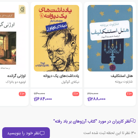
هتل استنکلیف
یادداشت‌های یک دیوانه
اوژنی گرانده
شارلوت برونته
نیکلای گوگول
اونوره دو بالزاک
٪10
760،000
٪10
320،000
٪10
684،000
288،000
نظر کاربران در مورد "کتاب آرزوهای بر باد رفته"
نظر خود را بنویسید
30
نظر تا این لحظه ثبت شده است