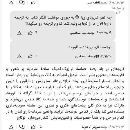
1402/03/13
|
توسط
فاطمه امین
1
|
|
پاسخ ها
چه نظر کاربردی‌ای! 😄یه جوری نوشتید انگار کتاب یه ترجمه
داره! الان ما از کجا بدونیم شما کدوم ترجمه رو میگید!؟
1403/05/09
|
توسط
امید اسماعیلی
4
|
ترجمه اقای پوینده منظورمه
1403/11/20
|
توسط
فاطمه امین
6
|
آرزوهای بر باد رفته حماسهٔ تراژیک-کمیک سلطهٔ سرمایه بر ذهن و
آفریده‌های معنوی بشر است. تبدیل ادبیات به کالا، درونمایهٔ این رمان است
و تحقق بسیار گستردهٔ این روند، تراژدی عام نسل پس از ناپلئون را درون
چارچوبی اجتماعی جای می‌دهد. بالزاک این فرایند تبدیل ادبیات به کالا را با
تمامی ابعاد و جوانبش ترسیم می‌کند: از تولید کاغذ گرفته تا باورها،
اندیشه‌ها و احساسات نویسندگان، همه و همه به کالا تبدیل می‌شوند و
بالزاک نیز به ذکر کلی پیامدهای فکری و نظری این سلطهٔ سرمایه‌داری
بسنده نمی‌کند بلکه در تمامی عرصه‌ها فرایند واقعی سرمایه‌داری‌شدن را در
تمام مراحل و با همهٔ خصوصیات و تعین‌هایش آشکار می‌سازد. لوکاچ
1401/07/03
|
توسط
سروش كاكاوند
15
|
|