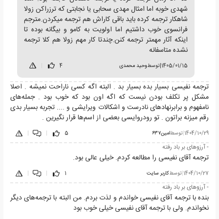
شهدی خوبه اما امثال مهدی سحابی یا نجابتی که ترزراکن زولا
شاهکار ترجمه کرده باید باقی کاراش هم ترجمه میکردن.مترجم
فرانسوی خوب داشتیم اما اولویت به کامو و بیگانه بوده تا
اینکه آثار مهمتر ترجمه کنن.چندتا کار مهم زولا هم کلا ترجمه
نشده متاسفانه
1405/01/15
|
توسط
وحید محمدی
4
|
ترجمه نفیسی بسیار بده بسیار بد . البته اگه کسی ناراحت نمیشه . اصلا
مشکل پر تکلف بودن نیست که اگه اون بود که خوب بود . جمله‌های
نامفهوم و برابرنهادهای نادرست و اشکالات ویرایشی و .... تجربه بسیار بدی
رقم میزنه براتون . تو رودروایسی بعضی از اسم‌ها قرار نگیرین .
1404/10/29
|
توسط
امین۶۳۷
5
|
|
- آرزوهای بر باد رفته
ترجمه آقای نفیسی را مطالعه کردم. خیلی عالی بود.
1404/10/27
|
توسط
کاربر سایت
1
|
|
- آرزوهای بر باد رفته
بنده با ترجمه آقای نفیسی خواندم و لذت بردم. من البته با ترجمه‌های دیگر
نخواندم. ولی با ترجمه آقای نفیسی خیلی خوب بود