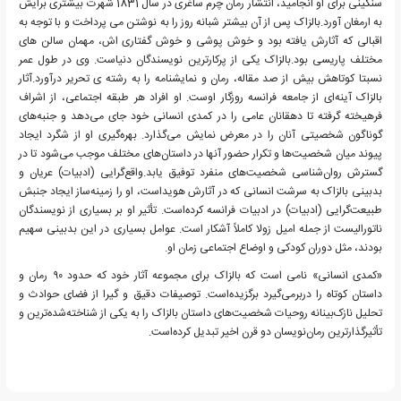
سنگینی برای او انجامید، انتشار رمان چرم ساغری در سال 1831 شهرت بیشتری برایش
به ارمغان آورد.بالزاک پس از آن بیشتر شبانه روز را به نوشتن می پرداخت و با توجه به
اقبالی که آثارش یافته بود و خوش پوشی و خوش گفتاری اش، مهمان سالن های
مختلف پاریسی بود.بالزاک یکی از پرکارترین نویسندگان دنیاست. وی در طول عمر
نسبتا کوتاهش بیش از صد مقاله، رمان و نمایشنامه را به رشته ی تحریر درآورد.آثار
بالزاک آینه‌ای از جامعه فرانسه روزگار اوست. او افراد هر طبقه اجتماعی، از اشراف
فرهیخته گرفته تا دهقانان عامی را در کمدی انسانی خود جای می‌دهد و جنبه‌های
گوناگون شخصیتی آنان را در معرض نمایش می‌گذارد. بهره‌گیری او از شگرد ایجاد
پیوند میان شخصیت‌ها و تکرار حضور آنها در داستان‌های مختلف موجب می‌شود تا در
گسترش روان‌شناسی شخصیت‌های منفرد توفیق یابد.واقع‌گرایی (ادبیات) عریان و
بدبینی بالزاک به سرشت انسانی که در آثارش هویداست، او را زمینه‌ساز ایجاد جنبش
طبیعت‌گرایی (ادبیات) در ادبیات فرانسه کرده‌است. تأثیر او بر بسیاری از نویسندگان
ناتورالیست از جمله امیل زولا کاملاً آشکار است. عوامل بسیاری در این بدبینی سهیم
بودند، مثل دوران کودکی و اوضاع اجتماعی زمان او.
«کمدی انسانی» نامی است که بالزاک برای مجموعه آثار خود که حدود ۹۰ رمان و
داستان کوتاه را دربرمی‌گیرد برگزیده‌است. توصیفات دقیق و گیرا از فضای حوادث و
تحلیل نازک‌بینانه روحیات شخصیت‌های داستان بالزاک را به یکی از شناخته‌شده‌ترین و
تأثیرگذارترین رمان‌نویسان دو قرن اخیر تبدیل کرده‌است.