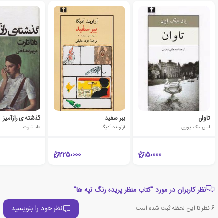
تاوان
ببر سفید
گذشته ی رازآمیز
ایان مک یوون
آراویند آدیگا
دانا تارت
225،000
15،000
نظر کاربران در مورد "کتاب منظر پریده رنگ تپه ها"
نظر خود را بنویسید
6
نظر تا این لحظه ثبت شده است