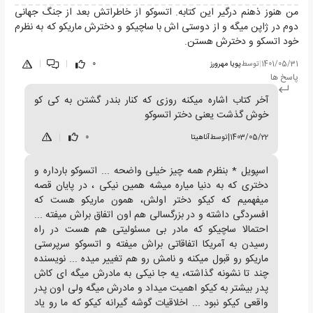
من هنوز ذهنم درگیر این کتابه. اتسوکو از خاطراتش بعد از جنگ جهانی
دوم در ژاپن میگه و از دوستی اش با ساچیکو و دخترش ماریکو که به نظرم
خود اتسکو و دخترش هستن.
1401/05/31
|
توسط
پویا مهرورز
0
|
|
پاسخ ها
آخر کتاب اشاره میکنه روزی که کنار بندر گشتن به کی کو
خوش گذشت یعنی دختر اتسوکو
1403/05/22
|
توسط
آناهیتا
0
|
اسپویل * بنظرم همه چیز خیلی واضحه ... اتسوکو بارداره و
دختری که به دنیا میاره میشه همین نیکی ، در پایان قصه
میفهمیم که کیکو دختر اولش، همون ماریکو هست که
افسردگی داشته و در بزرگسالی هم اون اتفاق براش میفته ...
احتمالا ساچیکو که مادر بی مسئولیتی هم هست در راه
رسیدن به آمریکا اتفاقاتی براش میفته و اتسوکو سرپرستی
ماریکو رو قبول میکنه و نامش رو هم تغییر میده ... نویسنده
چند تا نشونه گذاشته، یه جا نیکی به مادرش میگه ای کاش
پدر بیشتر به کیکو اهمیت میداد و مادرش میگه ولی اون پدر
واقعی کیکو نبود ... اخلاقیات گوشه گیرانه کیکو که ما رو یاد