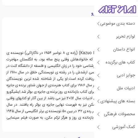
درباره کازوئو ایشی گورو
دسته بندی موضوعی
لوازم تحریر
انواع داستان
کازو ایشیگورو (Kazuo Ishiguro) (زاده ی ۸ نوامبر ۱۹۵۴ در ناگازاکی) نویسنده ی
انگلیسی ژاپنی تبار است که خانوادهاش وقتی پنج ساله بود، به انگلستان مهاجرت
کتاب های برگزیده
کردند. ایشیگورو مدرک کارشناسی خود را در زبان انگلیسی و فلسفه از دانشگاه کنت در
سال ۱۹۷۸ و مدرک کارشناسی ارشدش را در رشته ی نویسندگی خلاق در سال ۱۹۸۰ از
جوایز ادبی
دانشگاه انگلیای شرقی دریافت کرده است.او یکی از شناخته شده ترین نویسندگان
معاصر انگلستان است و در سال ۱۹۸۶ برای کتاب هنرمندی از جهان شناور برنده ی جایزه
ادبیات ملل
ی وایتبرد و در سال ۱۹۸۹ برای کتاب بازمانده ی روز برنده ی جایزه ی بوکر شد.ایشیگورو
همچنین برنده جایزه نوبل ادبیات سال 2017 نیز می باشد از بین آثار او کتابهای وقتی
بسته های پیشنهادی
یتیم بودیم و هرگز ترکم مکن نیز به فهرست نهایی جایزه ی بوکر راه یافتند. در سال
۲۰۰۸، مجله ی تایمز او را در رده ی ۳۲ در بین ۵۰ نویسنده ی برتر انگلیسی از سال ۱۹۴۵
محصولات فرهنگی
قرار داده است.رمان های بازمانده ی روز و هرگز ترکم مکن، به صورت فیلم سینمایی
درآمده اند.
کمک آموزشی