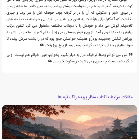
کرد، به دیدنم آمد. شاید هم می خواست بیشتر پیشم بماند، نمی دانم. اما خانه ی من
در بیرون شهر و سکوتی که آن را در بر گرفته بود، حوصله اش را سر برد، و چیزی
نگذشت که آشکارا برای بازگشت به لندن بی تابی می کرد. بی حوصله به صفحه های
کلاسیکم گوش می داد و خودش را با مجلات مختلف مشغول می کرد. تلفن مرتب
برایش به صدا درمی آمد، از روی فرش جستی می زد [ اندام لاغر و استخوانی اش به
پیراهن تنگش چسبیده بود ]و همیشه حواسش جمع بود که در را پشت سرش ببندد تا
حرف هایش خدای نکرده به گوشم نرسد. بعد از پنج روز رفت.
من می توانم وسط ترافیک دراز به دراز بگیرم بخوابم، عین خیالم هم نیست. ولی
دیگر یادم نیست چه جوری می شود در سکوت خوابید.
مقالات مرتبط با کتاب منظر پریده رنگ تپه ها