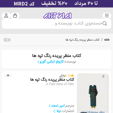
دسته‌بندی
ورود 
سبد خرید
جستجوی کتاب، نویسنده و...
خانه
/
کتاب منظر پریده رنگ تپه ها
کتاب منظر پریده رنگ تپه ها
نویسنده:
کازوئو ایشی گورو
3.89
از
9
رأی
کتاب منظر پریده رنگ تپه ها
A Pale View of Hills
مترجم:
امیر امجد
انتشارات:
نیلا