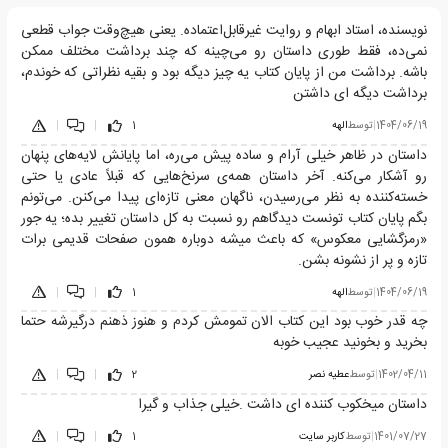
نویسنده، استاد ابهام و روایت غیرقابل‌اعتماده. یعنی هیچ‌وقت جواب قطعی
نمی‌ده، فقط طوری داستان رو می‌چینه که چند برداشت مختلف ممکن
باشه. برداشت من از پایان کتاب یه چیز دیگه بود و بقیه نظراتی که خوندم،
برداشت دیگه ای داشتن
1404/06/19
|
توسط
الهه
1
|
|
داستان در ظاهر خیلی آرام و ساده پیش می‌ره، اما پایانش لایه‌های پنهان
رو آشکار می‌کنه. آخر داستان همه‌ی سرنخ‌هایی که قبلاً عادی یا حتی
خسته‌کننده به نظر می‌رسیدن، ناگهان معنی تازه‌ای پیدا می‌کنن. می‌تونم
بگم پایان کتاب تونست دیدگاهم رو نسبت به کل داستان تغییر بده؛ یه جور
«رمزگشایی معکوس» که باعث میشه دوباره همون صفحات قدیمی برات
تازه و پر از نشونه بشن.
1404/06/19
|
توسط
الهه
1
|
|
چه قدر خوب بود این کتاب الان تمومش کردم و هنوز ذهنم درگیرشه حتما
بخرید و بخونید عجیب خوبه
1402/04/11
|
توسط
عطیه نصر
2
|
|
داستان میخکوب کننده ای داشت .خیلی جذاب و گیرا
1401/07/27
|
توسط
کاربر سایت
1
|
|