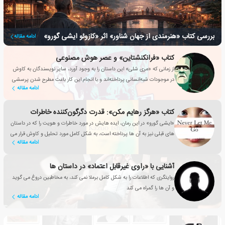
بررسی کتاب «هنرمندی از جهان شناور» اثر «کازوئو ایشی گورو»
ادامه مقاله
کتاب «فرانکنشتاین» و عصر هوش مصنوعی
از زمانی که «مری شلی» این داستان را به وجود آورد، سایر نویسندگان به کاوش
در موجودات شبه‌انسانی پرداخته‌اند و با انجام این کار باعث مطرح شدن پرسشی
ادامه مقاله
مهم شده‌اند: چه چیزی ما را به انسان تبدیل می کند؟
کتاب «هرگز رهایم مکن»: قدرت دگرگون‌کننده خاطرات
«ایشی گورو» در این رمان، ایده هایش در مورد خاطرات و هویت را که در داستان
های قبلی نیز به آن ها پرداخته است، به شکل کامل مورد تحلیل و کاوش قرار می
ادامه مقاله
دهد.
آشنایی با «راوی غیرقابل اعتماد» در داستان ها
روایتگری که اطلاعات را به شکل کامل برملا نمی کند، به مخاطبین دروغ می گوید
و آن ها را گمراه می کند
ادامه مقاله