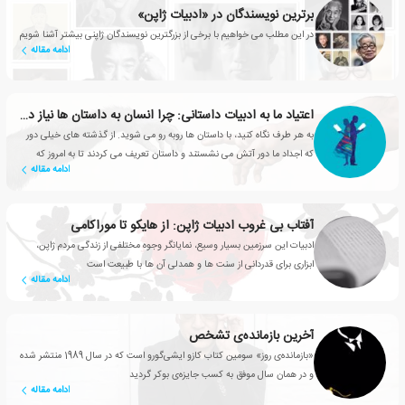
برترین نویسندگان در «ادبیات ژاپن»
در این مطلب می خواهیم با برخی از بزرگترین نویسندگان ژاپنی بیشتر آشنا شویم
ادامه مقاله
اعتیاد ما به ادبیات داستانی: چرا انسان به داستان ها نیاز دارد؟
به هر طرف نگاه کنید، با داستان ها روبه رو می شوید. از گذشته های خیلی دور
که اجداد ما دور آتش می نشستند و داستان تعریف می کردند تا به امروز که
ادامه مقاله
شبکه های تلویزیونی، سریال های محبوبی تولید می کنند
آفتاب بی غروب ادبیات ژاپن: از هایکو تا موراکامی
ادبیات این سرزمین بسیار وسیع، نمایانگر وجوه مختلفی از زندگی مردم ژاپن،
ابزاری برای قدردانی از سنت ها و همدلی آن ها با طبیعت است
ادامه مقاله
آخرین بازمانده‌ی تشخص
«بازمانده‌ی روز» سومین کتاب کازو ایشی‌گورو است که در سال 1989 منتشر شده
و در همان سال موفق به کسب جایزه‌ی بوکر گردید
ادامه مقاله