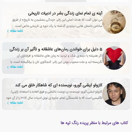
آینه ی تمام نمای زندگی بشر در ادبیات تاریخی
می توان گفت که هدف اصلی این ژانر، «زندگی بخشیدن به تاریخ» از طریق
ساختن داستان هایی درباره ی گذشته یا یک دوره ی تاریخی خاص است.
ادامه مقاله
5 دلیل برای خواندن رمان‌های عاشقانه‌‌ و تأثیر آن بر زندگی
اگر همیشه با دیده ی شک و تردید به رمان های عاشقانه و طرفداران آن
نگریسته اید و علت محبوب بودن این ژانر، کنجکاوی تان را برانگیخته است، با
ادامه مقاله
این مقاله همراه شوید
کازوئو ایشی گورو، نویسنده ای که شاهکار خلق می کند
کازوئو ایشی گورو، نویسنده ی دوست داشتنی و فوق العاده با استعداد ژاپنی/
انگلیسی است که با شایستگی تمام، جایزه ی نوبل ادبیات سال 2017 را از آن خود
ادامه مقاله
کرد.
کتاب های مرتبط با منظر پریده رنگ تپه ها