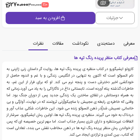
1
270،000
٪10
300،000
جزئیات
افزودن به سبد
معرفی
دسته‌بندی
نکوداشت
مقالات
نظرات
معرفی کتاب منظر پریده رنگ تپه ها
کازوئو ایشیگورو در کتاب منظره ی پریده رنگ تپه ها، روایت گر داستان زنی ژاپنی به
نام اتسوکو است که اکنون به تنهایی در انگلیس زندگی و با غم و اندوه حاصل از
خودکشی اخیر دخترش دست و پنجه نرم می کند. او که برای فرار از این غم، به
خاطرات گذشته پناه آورده است، تابستانی داغ در ناگازاکی را به یاد می آورد،زمانی که
به همراه دوستانش در تقلای ساختن یک زندگی جدید پس از دوران جنگ بود. اما
وقتی که خاطره ی رابطه ی عجیبش با ساچیکو[زنی ثروتمند که در نهایت، آوارگی و بی
خانمانی نصیبش شد]در ذهن اتسوکو زنده می شود، این خاطرات، شکلی عذاب آور و
دردناک به خود می گیرند. منظره ی پریده رنگ تپه ها، اولین رمان ایشیگورو، سرشار از
اتفاقات غیرمنتظره و دارای نثری بسیار جذاب است. اما مهم ترین خصیصه ای که پس
از خواندن رمان منظر پریده رنگ تپه ها در ذهن مخاطب نقش می بندد، تعادلی است
که کتاب، بین کمدی و تراژدی ایجاد می کند.