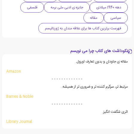
دهه 1940 میلادی
جایزه ی ادبی ملی برمه
فلسفی
سیاسی
مقاله
فهرست برترین کتاب ها برای علاقه مندان به ژورنالیسم
نکوداشت های کتاب چرا می نویسم
مقاله ی جاودان و بدون تعارف اورول.
Amazon
مرتبط تر، سرگرم کننده تر و ضروری تر از همیشه.
Barnes & Noble
اثری شگفت انگیز.
Library Journal