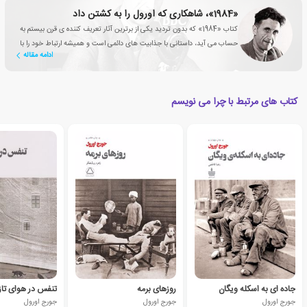
«1984»، شاهکاری که اورول را به کشتن داد
کتاب «1984» که بدون تردید یکی از برترین آثار تعریف کننده ی قرن بیستم به
حساب می آید، داستانی با جذابیت های دائمی است و همیشه ارتباط خود را با
ادامه مقاله
شرایط متغیر دنیای پیرامون حفظ کرده است.
کتاب های مرتبط با چرا می نویسم
جاده ای به اسکله ویگان
روزهای برمه
تنفس در هوای تاز
جورج اورول
جورج اورول
جورج اورول