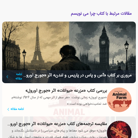
مقالات مرتبط با کتاب چرا می نویسم
مروری بر کتاب «آس و پاس در پاریس و لندن» اثر «جورج اورول»
ادامه
مقاله
بررسی کتاب «مزرعه حیوانات» اثر «جورج اورول»
«جورج اورول» زمانی نوشت: «هر سطر از اثر مهمی که از سال 1936 نوشته‌ام،
ضد تمامیت‌خواهی بوده است.»
ادامه مقاله
مقایسه ترجمه‌های کتاب «مزرعه حیوانات» اثر «جورج اورول»
«اورول» موفق می شود معناها و پیام های سیاسی را در داستانش بگنجاند و
همزمان، روایتی جذاب درباره‌ی طمع، فساد، قدرت، و جامعه‌ی انسان ها به شکل