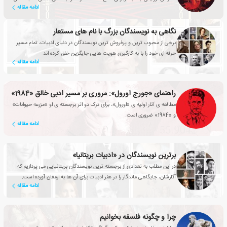
ادامه مقاله
کلی، را به مخاطبین ارائه کند.
نگاهی به نویسندگان بزرگ با نام های مستعار
برخی از محبوب ترین و پرفروش ترین نویسندگان در دنیای ادبیات، تمام مسیر
حرفه ای خود را با به کارگیری هویت هایی جایگزین خلق کرده اند.
ادامه مقاله
راهنمای «جورج اورول»: مروری بر مسیر ادبی خالق «1984»
مطالعه ی آثار اولیه ی «اورول»، برای درک دو اثر برجسته ی او «مزرعه حیوانات»
و «1984» ضروری است.
ادامه مقاله
برترین نویسندگان در «ادبیات بریتانیا»
در این مطلب به تعدادی از برجسته ترین نویسندگان بریتانیایی می پردازیم که
آثارشان، جایگاهی ماندگار را در هنر ادبیات برای آن ها به ارمغان آورده است.
ادامه مقاله
چرا و چگونه فلسفه بخوانیم