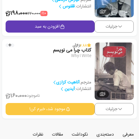
انتشارات:
ققنوس
2
198،000
٪10
220،000
جزئیات
افزودن به سبد
2.88
از
4
رأی
کتاب چرا می نویسم
Why I Write
مترجم:
آناهیت کزازی
انتشارات:
آیدین
1
160،000
ناموجود
جزئیات
موجود شد، خبرم کن!
معرفی
دسته‌بندی
نکوداشت
مقالات
نظرات