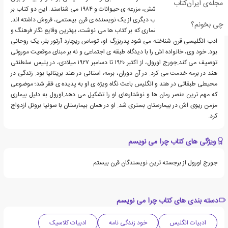
مجله‌ی ایران‌کتاب
دو رمان سرشناس و پرفروشش، مزرعه ی حیوانات و ۱۹۸۴ می شناسند. این دو کتاب بر
روی هم بیش از هر دو کتاب دیگری از یک نویسنده ی قرن بیستمی، فروش داشته اند.
چی بخونم؟
او همچنین با نقدهای پرشماری که بر کتاب ها می نوشت، بهترین وقایع نگار فرهنگ و
ادب انگلیسی قرن شناخته می شود.پدربزرگ او، توماس ریچارد آرتور بلر، یک روحانی
بود. خود وی، خانواده اش را با دیدگاه طبقه ی اجتماعی و نه بر مبنای موقعیت موروثی
توصیف می کند.جورج اورول، از اکتبر ۱۹۲۰ تا دسامبر ۱۹۲۷ میلادی، در پلیس سلطنتی
هند در برمه خدمت می کرد. در آن دوران، برمه، استانی در هند بریتانیا بود. زندگی در
محیطی طبقاتی در هند و انگلیس باعث نگاه ویژه ی او به پدیده ی فقر شد؛ موضوعی
که مهم ترین عنصر رمان ها و نوشتارهای او را تشکیل می دهد.اورول به دلیل بیماری
مزمن ریوی اش در بیمارستان بستری شد. او در همان بیمارستان با سونیا برونل ازدواج
کرد.
ویژگی های کتاب چرا می نویسم
جورج اورول از برجسته ترین نویسندگان قرن بیستم
دسته بندی های کتاب چرا می نویسم
ادبیات انگلیس
خود زندگی نامه
ادبیات کلاسیک