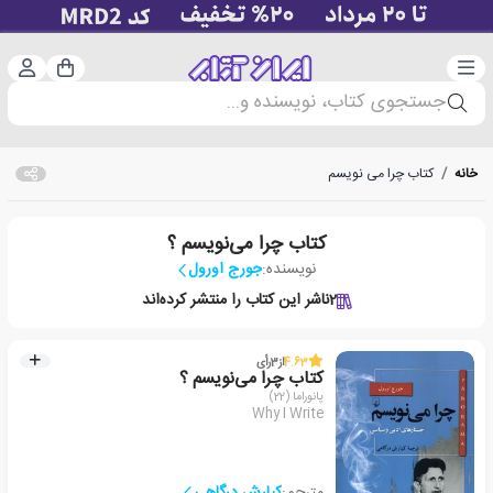
دسته‌بندی
ورود 
سبد خرید
جستجوی کتاب، نویسنده و...
خانه
/
کتاب چرا می نویسم
کتاب چرا‌ می‌نویسم ؟
نویسنده:
جورج اورول
2
ناشر این کتاب را منتشر کرده‌اند
4.63
از
3
رأی
کتاب چرا‌ می‌نویسم ؟
پانوراما (22)
Why I Write
مترجم:
کیارش درگاهی