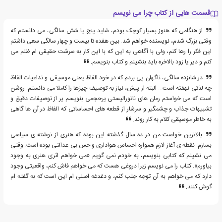
قسمت هایی از کتاب چرا می نویسم
از هنگامی که هنوز بسیار کوچک بودم، شاید پنج یا شش سالگی، می دانستم که
وقتی بزرگ شدم، نویسنده خواهم شد. بین هفده تا بیست و چهار سالگی سعی داشتم
این فکر را رها کنم، ولی با آگاهی به این که با این کار به سرشت حقیقی ام ظلم می
کنم و دیر یا زود بالاخره باید بنشینم و کتاب بنویسم.
در شانزده سالگی، ناگهان پی بردم که در خود الفاظ یعنی موسیقی و تداعیات الفاظ
چه لذتی نهفته است... البته از پیش، نیاز به توصیف چیزها را کاملا می دانستم. روشن
است که می خواستم رمان های ناتورالیستی پرحجمی بنویسم پر از توصیفات دقیق و
تشبیهات جذاب و چشمگیر و سرشار از قطعه های احساساتی که الفاظ در آن ها گاهی
به خاطر موسیقی کلام به کار روند.
بالاترین خواست من در ده سال گذشته این بوده که هنری از نوشته ی سیاسی
بسازم. نقطه ی آغاز لازم همواره احساس هواداری و حس بی عدالتی بوده است. وقتی
می نشینم که کتابی بنویسم، به خودم نمی گویم «می خواهم اثری هنری به وجود
بیاورم». کتاب را می نویسم زیرا دروغی هست که می خواهم فاش کنم، واقعیتی وجود
دارد که می خواهم به آن توجه جلب کنم، و دغدغه اصلی ام این است که به گفته ام
گوش کنند.