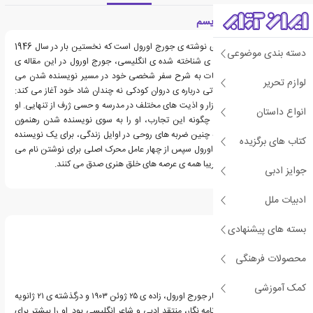
معرفی کتاب چرا می نویسم
کتاب چرا می نویسم، اثری نوشته ی جورج اورول است که نخستین بار در سال 1946
دسته بندی موضوعی
به انتشار رسید. نویسنده ی شناخته شده ی انگلیسی، جورج اورول در این مقاله ی
جذاب و آموزنده، با جزئیات به شرح سفر شخصی خود در مسیر نویسنده شدن می
لوازم تحریر
پردازد. او کتاب را با جزئیاتی درباره ی دروان کودکی نه چندان شاد خود آغاز می کند:
پدری که حضور نداشت، آزار و اذیت های مختلف در مدرسه و حسی ژرف از تنهایی. او
انواع داستان
سپس نشان می دهد که چگونه این تجارب، او را به سوی نویسنده شدن رهنمون
ساختند و بیان می کند که چنین ضربه های روحی در اوایل زندگی، برای یک نویسنده
کتاب های برگزیده
به نوعی ضروری هستند. اورول سپس از چهار عامل محرک اصلی برای نوشتن نام می
برد؛ عواملی که در مورد تقریبا همه ی عرصه های خلق هنری صدق می کنند.
جوایز ادبی
ادبیات ملل
درباره جورج اورول
بسته های پیشنهادی
محصولات فرهنگی
کمک آموزشی
اریک آرتور بلر با نام مستعار جورج اورول، زاده ی ۲۵ ژوئن ۱۹۰۳ و درگذشته ی ۲۱ ژانویه
۱۹۵۰، داستان نویس، روزنامه نگار، منتقد ادبی و شاعر انگلیسی بود. او را بیشتر برای