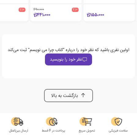
٪10
490،000
٪10
441،000
155،000
اولین نفری باشید که نظر خود را درباره "کتاب چرا می نویسم" ثبت می‌کند
نظر خود را بنویسید
بازگشت به بالا
سلامت فیزیکی
تحویل سریع
پرداخت در 4 قسط
ارسال بین‌الملل