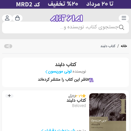
دسته‌بندی
ورود 
سبد خرید
جستجوی کتاب، نویسنده و...
خانه
/
کتاب دلبند
کتاب دلبند
نویسنده:
تونی موریسون
2
ناشر این کتاب را منتشر کرده‌اند
3.79
از
7
رأی
کتاب دلبند
Beloved
مترجم:
شیریندخت دقیقیان