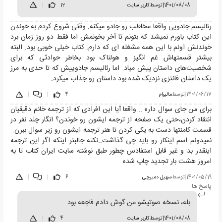
1401/08/08
|
توسط
کاربر سایت
12
|
رئالیسم جادویی واقعا مخاطب رو جادو میکنه. وقتی شروع کردم به خوندن
این کتاب باورم نمیشد که بتونم تا آخر بخونمش اما فقط دو روز زمان برد
خوندنش اونم با این همه مشغله ای که دارم. کتاب خیلی خوبی بود. البته
بیشتر قسمتهاش غم انگیز و هولناک بود بخاطر حوادثی که برای
شخصیت‌های داستان پیش میاد. اما رئالیسم جادوییش که تا حدی به مرز
یک داستان فانتزی نزدیک شده بود داستان رو جذاب میکرد.
1401/06/17
|
توسط
مالیرام
4
|
|
برای من جای سوال داره .. واقعا آیا این افرادی که از ترجمه خانم دقیقیان
انتقاد کردن،حتی یک صفحه از ترجمه ایشون رو خوندن؟ انگار چند نفر در
قسمت کامنتها دست به یکی کردن تا هنر ترجمه ایشون رو زیر سوال ببرن..
نمیدونم اسم اینکار رو باید چی گذاشت..نکته جالبتر اینکه اگر این ترجمه
اینقدر بد و غیر قابل استفادس چطور طبق نوشته سایت ایران کتاب تا به
امروز هشت بار تجدید چاپ شده
1401/05/19
|
توسط
سهیل دمیرچی
6
|
|
پاسخ ها
بله، نسخه صوتیشو من گوش دادم فاجعه بود
1401/08/08
|
توسط
کاربر سایت
4
|