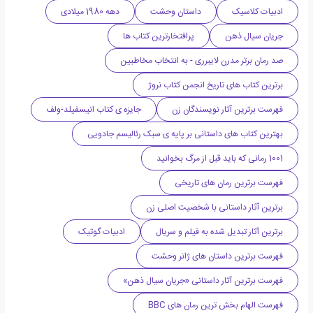
ادبیات کلاسیک
داستان وحشت
دهه 1980 میلادی
جریان سیال ذهن
پرافتخارترین کتاب ها
صد رمان برتر مدرن لایبرری - به انتخاب مخاطبین
برترین کتاب های تاریخ انجمن کتاب نروژ
فهرست برترین آثار نویسندگان زن
جایزه ی کتاب انیسفیلد-ولف
بهترین کتاب های داستانی بر پایه ی سبک رئالیسم جادویی
1001 رمانی که باید قبل از مرگ بخوانید
فهرست برترین رمان های تاریخی
برترین آثار داستانی با شخصیت اصلی زن
برترین آثار تبدیل شده به فیلم و سریال
ادبیات گوتیک
فهرست برترین داستان های ژانر وحشت
فهرست برترین آثار داستانی «جریان سیال ذهن»
فهرست الهام بخش ترین رمان های BBC