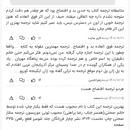
متاسفانه ترجمه کتاب به حدی بد و افتضاح بود که هر چقدر هم دقت کردم
متوجه نشدم داره چه اتفاقی میفته، حیف از این اثر فوق العاده که هنوز
ترجمه خوبی از اون در دسترس نیس، باید صبر کنیم شاید ترجمه بهتری از
این اثر فاخر چاپ بشه
1401/02/20
|
توسط
کاربر سایت
11
|
|
ترجمه فوق العاده بد و افتضاح...ترجمه مهمترین مقوله یه کتابه ....واقعا
چطور با این ترجمه اجازه چاپ گرفته..من نمی‌دونم..فکر می‌کنم حتی خانم
دقیقیان یه اسم خاص و هم ترجمه کرده بوده..مزرعه پناهگاه مهربان....یاد
یکی از همکاران گوینده م در صدا وسیمای مرکز آذربایجان غربی افتادم که
به پل ژان پل دوم موقع ترجمه به ترکی گفته بود ژان ایکینجه کورپو.....
1400/12/17
|
توسط
زهرا قدمی
14
|
|
هردو ترجمه افتضاح هست
1400/10/05
|
توسط
محمد
14
|
|
بهترین ترجمه این کتاب با نام محبوب هست.که فقط یکبار چاپ شده.توسط
خانم صحتی(همسر جناب رضا براهنی) محبوب:تونی موریسون ترجمه ساناز
صحتی چاپ نخست ۱۳۷۴ نشر چاپار فرزانگان جلد شومیز قطع رقعی ۳۳۵
صفحه