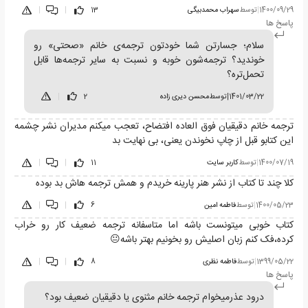
1400/09/29
|
توسط
سهراب محمدبیگی
13
|
|
پاسخ ها
سلام؛ جسارتن شما خودتون ترجمه‌ی خانم «صحتی» رو
خوندید؟ ترجمه‌شون خوبه و نسبت به سایر ترجمه‌ها قابل
تحمل‌تره؟
1401/03/22
|
توسط
محسن دیری زاده
2
|
ترجمه خانم دقیقیان فوق العاده افتضاح، تعجب میکنم مدیران نشر چشمه
این کتابو قبل از چاپ نخوندن یعنی، بی نهایت بد
1400/07/19
|
توسط
کاربر سایت
11
|
|
کلا چند تا کتاب از نشر هنر پارینه خریدم و همش ترجمه هاش بد بوده
1400/05/23
|
توسط
فاطمه امین
6
|
|
کتاب خوبی میتونست باشه اما متاسفانه ترجمه ضعیف کار رو خراب
کرده،فک کنم زبان اصلیش رو بخونیم بهتر باشه😐
1399/05/22
|
توسط
فاطمه نظری
8
|
|
پاسخ ها
درود عذرمیخوام ترجمه خانم مثنوی یا دقیقیان ضعیف بود؟