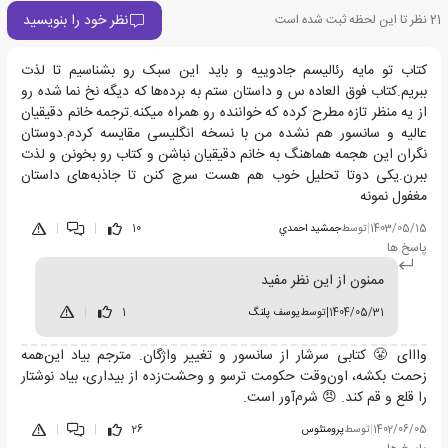
نظر خود را بنویسید
21
نظر تا این لحظه ثبت شده است
کتاب تو مایه رئالیسم جادوییه و باید این سبک رو بشناسیم تا لذت
ببریم.کتاب فوق العاده س و داستان ستم به برده‌ها که دیگه نخ نما شده رو
از یه منظر تازه مطرح کرده که خواننده رو همراه میکنه.ترجمه خانم دقیقیان
عالیه و سانسور هم نشده من با نسخه انگلیسی مقایسه کردم.دوستان
نگران این هجمه هماهنگ به خانم دقیقیان نباشن و کتاب رو بخونن و لذت
ببرن.یکی دوتا تحلیل خوب هم هست سرچ کنن تا جاذبه‌های داستان
مغفول نمونه
1403/05/15
|
توسط
جمشيد احمدي
10
|
|
پاسخ ها
ممنون از این نظر مفید
1404/05/31
|
توسط
یوسف پلنگ
1
|
وااای 😤 کتابی سرشار از سانسور و تغییر واژگان. مترجم بیاد این‌همه
زحمت بکشه، اون‌وقت حکومت ترسو و وحشت‌زده از بیداری، بیاد نوشتار
را قلع و قم کند. 😠 شرم‌آور است.
1402/06/05
|
توسط
پرومتئوس
26
|
|