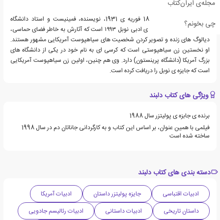
مجله‌ی ایران‌کتاب
تونی موریسون، زاده ی 18 فوریه ی 1931، نویسنده، فمینیست و استاد دانشگاه
چی بخونم؟
آمریکایی و برنده ی جایزه ی ادبی نوبل ۱۹۹۳ است که آثارش به خاطر فضای حماسی،
دیالوگ های زنده و تصویر کردن شخصیت های سیاهپوست آمریکایی مشهور هستند.
او نخستین زن سیاهپوستی است که کرسی ای به نام خود در یکی از دانشگاه های
بزرگ آمریکا (دانشگاه پرینستون) دارد. وی هم چنین، اولین زن سیاهپوست آمریکایی
است که جایزه ی نوبل را دریافت کرده است.
ویژگی های کتاب دلبند
برنده ی جابزه ی پولیتزر سال 1988
فیلمی با همین عنوان، بر اساس این کتاب و به کارگردانی جاناتان دم در سال 1998
ساخته شده است
دسته بندی های کتاب دلبند
ادبیات اقتباسی
جایزه پولیتزر داستان
ادبیات آمریکا
داستان تاریخی
ادبیات داستانی
ادبیات رئالیسم جادویی