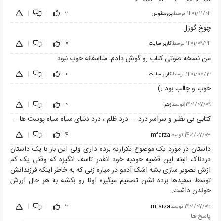
1401/11/04
|
توسط
پرومتئوس
2
|
|
چوخ گوزل
1401/09/24
|
توسط
کاربر سایت
7
|
|
من نسخه صوتی کتاب رو گوش دادم، متاسفانه خوب نبود
1401/08/12
|
توسط
کاربر سایت
0
|
|
خوب و جالب بود :)
1401/07/09
|
توسط
زهرا
0
|
|
کتابی بی نظیر و سراسر درد ... درد ظلم ، درد دنیای سیاه سیاه پوست ها...
1401/07/03
|
توسط
Imfarza
4
|
|
داستان در مورد یک موضوع تکراریه برده داری ولی این بار با یک داستان
دردناک البته این قضیه خودبه خود انقدر تاسف انگیزه که وقتی یک کم
ازش تصویر سازی بشه اشک آدمو در میاره زنی که به خاطر اینکه فرزندانش
توسط سفیدها برده نشن تصمیم میگیره اونا رو بکشه به هر حال ارزش
خوندن داشت.
1401/07/03
|
توسط
Imfarza
3
|
|
پاسخ ها