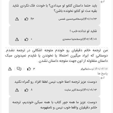
باید حتما داستان کتابو لو میدادی؟ با خودت فک نکردی شاید
بقیه مث تو کتابو نخونده باشن؟
1401/10/23
|
توسط
امیرحسین شمس
43
|
شاید لو نداده خب !
1402/04/08
|
توسط
متینا محمدی
0
|
من ترجمه خانم دقیقیان رو خوندم متوجه اشکالی در ترجمه نشدم.
دوستانی که ایراد میگیرن احتمالا یا نخوندن یا شایدم نمیدونن سبک
داستان متفاوته از اون جهت متوجه داستان نشدن.
1401/06/17
|
توسط
مالیرام
3
|
|
پاسخ ها
دوست عزیز ترجمه اصلا خوب نیس لطفا افراد رو گمراه نکنید
1401/08/03
|
توسط
کاربر سایت
8
|
دوست عزیز ما همه جور کتاب با همه سبکی خوندیم، ترجمه
خانم دقیقیان واقعا خوب نیس و نامفهومه