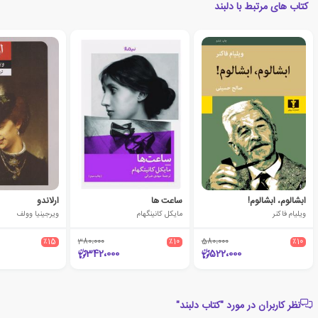
کتاب های مرتبط با دلبند
ابشالوم، ابشالوم!
ساعت ها
ارلاندو
ویلیام فاکنر
مایکل کانینگهام
ویرجینیا وولف
٪15
380،000
٪10
580،000
٪10
342،000
522،000
نظر کاربران در مورد "کتاب دلبند"