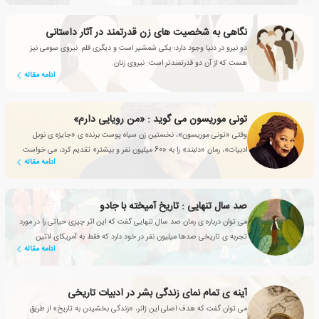
نگاهی به شخصیت های زن قدرتمند در آثار داستانی
دو نیرو در دنیا وجود دارد؛ یکی شمشیر است و دیگری قلم. نیروی سومی نیز
هست که از آن دو قدرتمندتر است: نیروی زنان.
ادامه مقاله
تونی موریسون می گوید : «من رویایی دارم»
وقتی «تونی موریسون»، نخستین زن سیاه پوست برنده‎ ی «جایزه ی نوبل
ادبیات»، رمان «دلبند» را به «60 میلیون نفر و بیشتر» تقدیم کرد، می خواست
ادامه مقاله
نگرش همگان را درباره ی بردگی سیاه پوستان به چالش بکشد.
صد سال تنهایی : تاریخ آمیخته با جادو
می توان درباره ی رمان صد سال تنهایی گفت که این اثر چیزی حیاتی را در مورد
تجربه ی تاریخی صدها میلیون نفر در خود دارد که فقط به آمریکای لاتین
ادامه مقاله
خلاصه نمی شود
آینه ی تمام نمای زندگی بشر در ادبیات تاریخی
می توان گفت که هدف اصلی این ژانر، «زندگی بخشیدن به تاریخ» از طریق