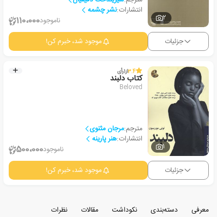
انتشارات:
نشر چشمه
2
110،000
ناموجود
جزئیات
موجود شد، خبرم کن!
3.4
از
1
رأی
کتاب دلبند
Beloved
مترجم:
مرجان مثنوی
انتشارات:
هنر پارینه
1
500،000
ناموجود
جزئیات
موجود شد، خبرم کن!
معرفی
دسته‌بندی
نکوداشت
مقالات
نظرات