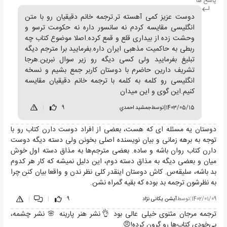
پاسخ ها
دوست عزیز کمی آهسته تر.ترجمه خانم دقیقیان رو با متن
انگلیسی مقایسه کردم نه سانسور داره نه حکومت ترسو و
وحشت زده از بیداری قلع و قمع کرده.اصلا موضوع کتاب چه
ربطی به حاکمیت مذهبی ایران داره.بفرمایید برا مترجم دیگه
تبلیغ بفرمایید ولی کسی دیگه رو زیر سوال نبرین.هرجا
تشریف دارین حاضرم با دوستان کاربر جمع بشیم و نسخه
انگلیسی رو کلمه به کلمه با ترجمه خانم دقیقیان مقایسه
کنیم.این گوی و این میدان
1403/05/15
|
توسط
جمشيد احمدي
9
|
دوستان یه مسئله ای که هست، بعضی از افراد دوست دارن کتاب رو با
توجه به برهه زمانی و بیان نویسنده اصلی بخونن ولی دسته دیگه دوست
دارن کتاب روان باشه و ساده. بعضی مترجم‌ها به مذاق دسته اول خوش
میان و بعضی دیگه به مذاق دسته دوم، این دلیل نمیشه که کار هر کدوم
بد باشه، سلیقه‌س. کاش دوستان اینقدر کلی نظر ندن و واقعا بیان کنن چرا
به نظرشون ترجمه بد بوده که بقیه گمراه نشن.
1402/01/09
|
توسط
آیشن یکانی نژاد
9
|
|
ترجمه مرجان مثنوی خیلی عالی بود 👌نشر هنر پارینه 🌸 نشر چشمه،
بی‌خودی کتاب‌ها رو گرون کرده!😠