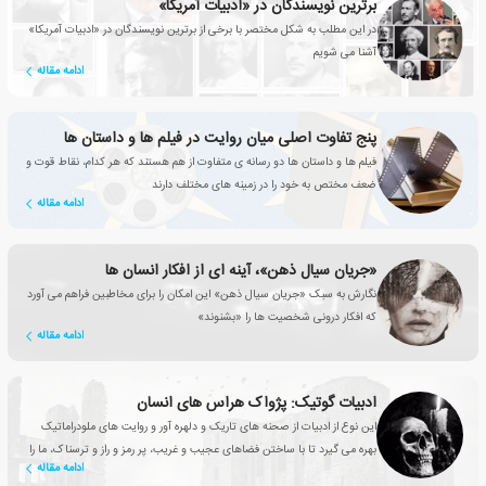
برترین نویسندگان در «ادبیات آمریکا»
در این مطلب به شکل مختصر با برخی از برترین نویسندگان در «ادبیات آمریکا»
آشنا می شویم
ادامه مقاله
پنج تفاوت اصلی میان روایت در فیلم ها و داستان ها
فیلم ها و داستان ها دو رسانه ی متفاوت از هم هستند که هر کدام، نقاط قوت و
ضعف مختص به خود را در زمینه های مختلف دارند
ادامه مقاله
«جریان سیال ذهن»، آینه ای از افکار انسان ها
نگارش به سبک «جریان سیال ذهن» این امکان را برای مخاطبین فراهم می آورد
که افکار درونی شخصیت ها را «بشنوند»
ادامه مقاله
ادبیات گوتیک: پژواک هراس های انسان
این نوع از ادبیات از صحنه های تاریک و دلهره آور و روایت های ملودراماتیک
بهره می گیرد تا با ساختن فضاهای عجیب و غریب، پر رمز و راز و ترسناک، ما را
ادامه مقاله
به صندلی هایمان میخکوب کند