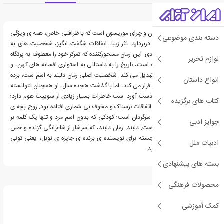
معرفی کتاب دلبند
رمان دلبند، شاهکار بی چون و چرای موریسون است که با ظرافتی خاص، همه ی ویژگی
دسته بندی موضوعی
های قلم این نویسنده را دربردارد: نثر زیبا، اتفاقات شگفت انگیز، شخصیت های به
یادماندنی و تنش های نژادی. این رمان مسحورکننده که تمرکز خود را معطوف به پرتگاه
لوازم تحریر
و جهنم زندگی بردگان کرده است، تاریخ را به داستانی به استواری افسانه های کهن، و
به دل نشینی یک لالایی تبدیل می کند. شخصیت اصلی رمان دلبند به اسم ست، برده
انواع داستان
زاده ای است که به اوهایو فرار می کند، اما با گذشت هجده سال، او همچنان نتوانسته
آزادی و رهایی خود را به دست آورد. ست خاطرات بسیار زیادی از سوییت هوم دارد؛
کتاب های برگزیده
مزرعه ی زیبایی که در آن، اتفاقات ترسناک و مخوف بی شماری افتاده بود. روح بچه ی
ست، در خانه ی جدید او سرگردان است؛ کودکی که بدون اسم مرد و تنها یک کلمه بر
جوایز ادبی
سنگ قبرش نقش بسته است: دلبند. رمان دلبند، که سرشار از شاعرانگی گزنده و حس
تعلیق است، موفقیتی برجسته برای نویسنده ی برنده ی جایزه ی نوبل، یعنی تونی
ادبیات ملل
موریسون به حساب می آید.
بسته های پیشنهادی
درباره تونی موریسون
محصولات فرهنگی
کمک آموزشی