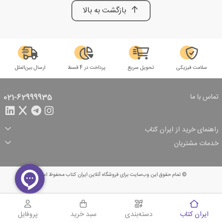
بازگشت به بالا
سلامت فیزیکی
تحویل سریع
پرداخت در 4 قسط
ارسال بین‌الملل
تماس با ما
021-62999935
راهنمای خرید از ایران کتاب
ثبت سفارش
شیوه پرداخت
خدمات مشتریان
تخفیف‌های خرید
شرایط ارسال سفارش
درباره ما
شرایط استفاده
حریم خصوصی
پیگیری سفارش
بازگرداندن سفارش
پرسش‌های متداول
© تمام حقوق این وب‌سایت برای فروشگاه آنلاین ایران کتاب محفوظ است.
سبد خرید
ایران کتاب
دسته‌بندی
سبد خرید
پروفایل