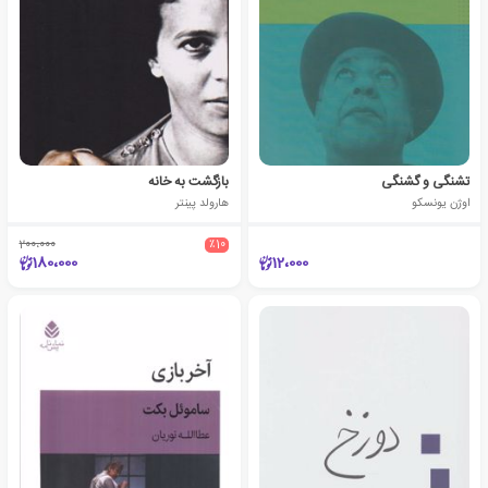
تشنگی و گشنگی
بازگشت به خانه
اوژن یونسکو
هارولد پینتر
200،000
٪10
180،000
12،000