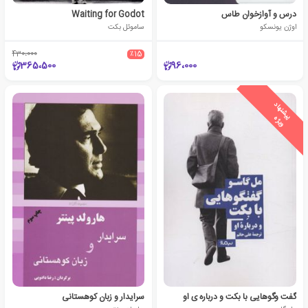
درس و آوازخوان طاس
Waiting for Godot
اوژن یونسکو
ساموئل بکت
430،000
٪15
365،500
96،000
ی
ش
ن
ه
ا
د
و
ی
ژ
پ
ه
گفت وگوهایی با بکت و درباره ی او
سرایدار و زبان کوهستانی