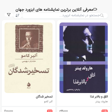
معرفی آنلاین برترین نمایشنامه های ابزورد جهان
اتاق و بالابر غذا
تسخیر شدگان
هارولد پینتر
آلبر کامو
400،000
٪10
299،000
٪15