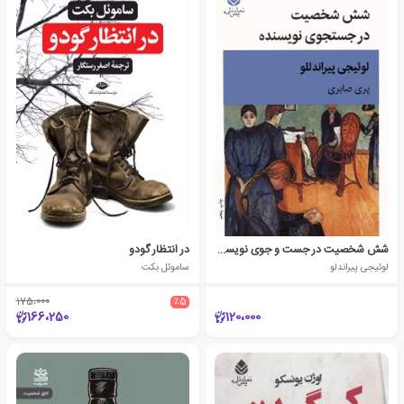
شش شخصیت در جست و جوی نویسنده
در انتظار گودو
لوئیجی پیراندلو
ساموئل بکت
175،000
٪5
166،250
120،000