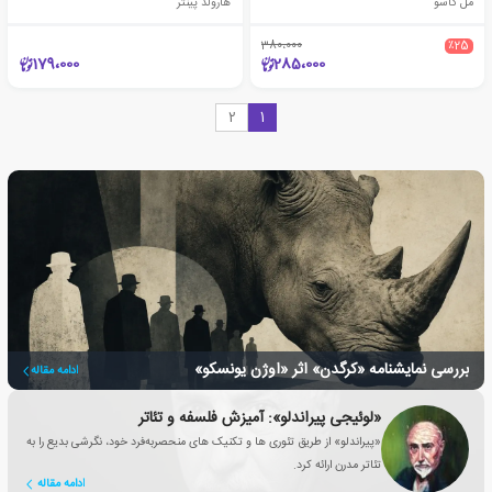
مل گاسو
هارولد پینتر
380،000
٪25
179،000
285،000
2
1
بررسی نمایشنامه «کرگدن» اثر «اوژن یونسکو»
ادامه مقاله
«لوئیجی پیراندلو»: آمیزش فلسفه و تئاتر
«پیراندلو» از طریق تئوری ها و تکنیک های منحصربه‌فرد خود، نگرشی بدیع را به
تئاتر مدرن ارائه کرد.
ادامه مقاله