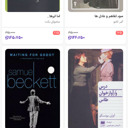
سوء تفاهم و عادل ها
اما ابرها…
آلبر کامو
ساموئل بکت
195،000
٪15
195،000
٪25
165،750
146،250