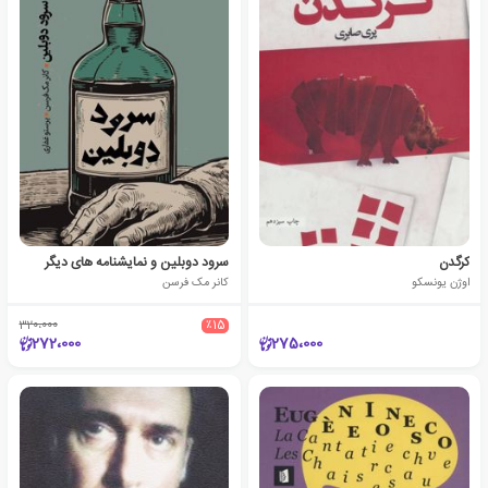
کرگدن
سرود دوبلین و نمایشنامه های دیگر
اوژن یونسکو
کانر مک فرسن
320،000
٪15
272،000
275،000