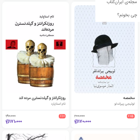
مجله‌ی ایران‌کتاب
چی بخونم؟
مخمصه
روزنکرانتز و گیلدنسترن مرده اند
لوئیجی پیراندلو
تام استاپارد
190،000
٪10
200،000
٪15
171،000
170،000