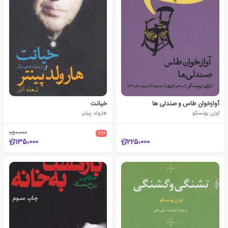
آوازخوان طاس و صندلی ها
خیانت
اوژن یونسکو
هارولد پینتر
150،000
٪10
135،000
225،000