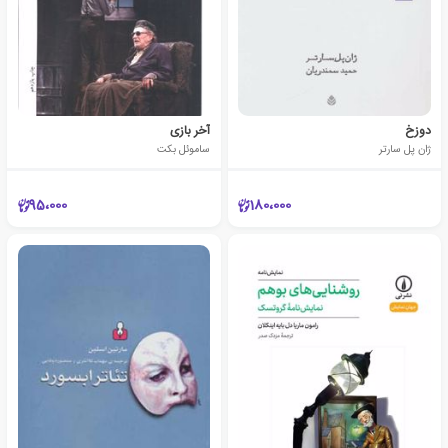
دوزخ
آخر بازی
ژان پل سارتر
ساموئل بکت
95،000
180،000