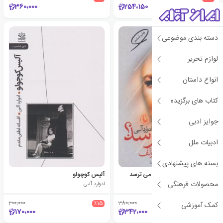
360،000
254،150
دسته بندی موضوعی
لوازم تحریر
انواع داستان
کتاب های برگزیده
جوایز ادبی
ادبیات ملل
بسته های پیشنهادی
چه کسی از ویرجینیا وولف می ترسد
آلیس کوچولو
محصولات فرهنگی
ادوارد آلبی
ادوارد آلبی
200،000
٪15
380،000
٪10
کمک آموزشی
170،000
342،000