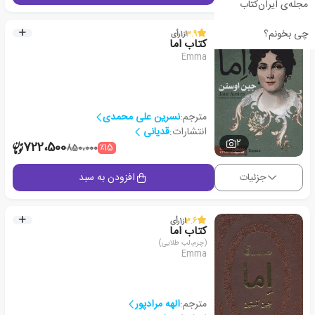
مجله‌ی ایران‌کتاب
چی بخونم؟
3.9
از
1
رأی
کتاب اما
Emma
مترجم:
نسرین علی محمدی
انتشارات:
قدیانی
2
722،500
٪15
850،000
جزئیات
افزودن به سبد
3.6
از
1
رأی
کتاب اما
(چرم،لب طلایی)
Emma
مترجم:
الهه مرادپور