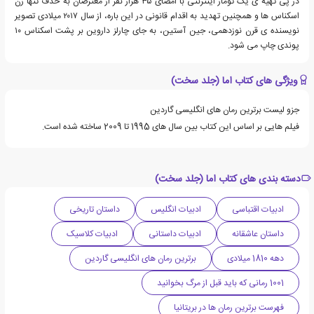
در پی تهیه ی یک تومار اینترنتی با امضای ۳۵ هزار نفر از معترضان به حذف تنها زن
اسکناس ها و همچنین تهدید به اقدام قانونی در این باره، از سال ۲۰۱۷ میلادی تصویر
نویسنده ی قرن نوزدهمی، جین آستین، به جای چارلز داروین بر پشت اسکناس ۱۰
پوندی چاپ می شود.
ویژگی های کتاب اما (جلد سخت)
جزو لیست برترین رمان های انگلیسی گاردین
فیلم هایی بر اساس این کتاب بین سال های 1995 تا 2009 ساخته شده است.
دسته بندی های کتاب اما (جلد سخت)
ادبیات اقتباسی
ادبیات انگلیس
داستان تاریخی
داستان عاشقانه
ادبیات داستانی
ادبیات کلاسیک
دهه 1810 میلادی
برترین رمان های انگلیسی گاردین
1001 رمانی که باید قبل از مرگ بخوانید
فهرست برترین رمان ها در بریتانیا