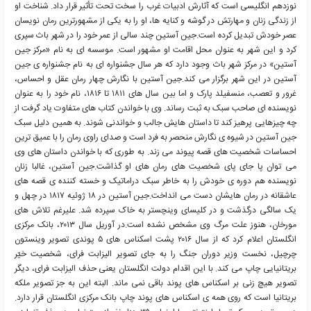
نوزدهم انگلیسی است که آثارش ادبیات غرب را سخت تحت تأثیر قرار داد. شناخت او
از زندگی زنان و مهارتش در گوشه و کنایه ها، او را به یکی از مشهورترین رمان نویسان
عصر خودش تبدیل کرده است.جین آستین چند سالی از عمر خود را در شهر باث سپری
کرد و این شهر به عنوان محل اقامت او مشهور است. موسسه ای به نام «مرکز جین
آستین» در مرکز شهر باث وجود دارد که هر سال جشنواره ای به نام جشنواره ی جین
آستین در این شهر برگزار می کند.جین آستین با نگارش چهار رمان عقل و احساس،
غرور و تعصب، منسفیلد پارک و اما بین سال های ۱۸۱۱ تا ۱۸۱۶، نام خود را به عنوان
نویسنده ای صاحب سبک به ثبت رساند. وی با خواندن کتاب های متفاوت یاد گرفت از
چه چیزهایی پرهیز کند تا داستان هایش جالب و خواندنی شوند. به همین دلیل سبک
جین آستین در شیوه ی نگارش منحصر به فرد است و صدای راوی رمان را با عمیق ترین
احساسات شخصیت های قصه پیوند می زند. به طوری که با خواندن داستان های وی
می توان پا جای پای شخصیت های رمان های او گذاشت.جین آستین، غالبا زنان
نویسنده هم دوره ی خودش را به خاطر سبک دراماتیک و خسته کننده ی قصه های
عاشقانه در رمان هایشان دست می انداخت.جین آستین در ۱۸ ژوئیه ۱۸۱۷ در چهل و
یک سالگی درگذشت و در کلیسای وینچستر به خاک سپرده شد. علیرغم تلاش های
مورخان، هنوز علت مرگ وی مشخص نشده است.در آوریل سال ۲۰۱۳، بانک مرکزی
انگلستان اعلام کرد که از سال ۲۰۱۶ پشت اسکناس های ۵ پوندی تصویر وینستون
چرچیل، نخست وزیر دوران جنگ را به جای تصویر الیزابت فرای، شخصیت خیّر
بریتانیایی چاپ می کند. با این اقدام دولت انگلستان یعنی حذف الیزابت فرای، دیگر
تصویر هیچ زنی بر اسکناس های پوند باقی نمی ماند. البته این به جز تصویر ملکه
بریتانیا است که روی همه ی اسکناس های پوند چاپ بانک مرکزی انگلستان قرار دارد.