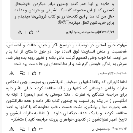
و علاوه بر اینا عمر کتابو چندین برابر میکردن...خوشبحال
کسایی که از قبل مجموعه کلاسیک نشر نی رو خریدن و بدا به
حال من که مدام این کتاب‌ها رو تو کتاب فروشی‌ها میدیدم و
برای خریدشون تعلل میکردم😴😪
1402/04/29
|
توسط
ابوالفضل داود آبادی
16
|
مهارت جین آستین در توصیف و توضیح فکر و خیال، حالت و احساس،
شخصیت و منش انسان‌ها فوق العاده بود. در طول داستان از اما بدم
می‌اومد، اما خوب وقتی تصمیم گرفت عاقل بشه و تغییر رویه بده بهتر شد،
سرش به زندگی خودش گرم شد و از دخالت‌های بی جا دست برداشت.
1401/07/08
|
توسط
زهرا
4
|
|
لطفا کاربرانی که واقعا کتابها رو میخونن نظراتشون رو بنویسن چون انعکاس
نظرات واقعی دوستانی که کتابها رو واقعا مطالعه کردند خیلی تاثیر داره
برای مراجعه کنندگان به نظرات . مثلا دوستی به اسم ایمفرزا ( البته به
انگلیسی ) در یک روز نسبت به چندین کتاب نظر داده و همه نظراتشون
هم بصورت سوال برانگیزی مثبت هست ، خب معلومه که یا کتابها رو اصلا
مطالعه نکردند و یا یک هدف دیگه ای دارند . ( لطفا به نظرات ایشون و
تاریخ اظهار نظراتشون در کتابهای خواهران برونته مراجعه کنید ) متشکرم
1401/07/04
|
توسط
مهدی .ن
23
|
|