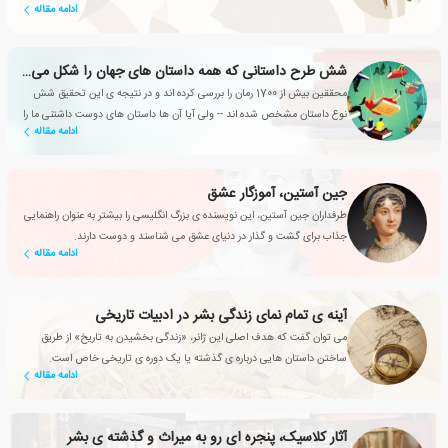
ادامه مقاله
شش طرح داستانی که همه داستان های جهان را شکل می دهند
محققین بیش از 1700 رمان را بررسی کرده اند و در نتیجه ی این تحقیق شش
نوع داستان مشخص شده اند – ولی آیا آن ها داستان های دوست داشتنی ما را
ادامه مقاله
هم شامل می شوند؟
جین آستین، آموزگار عشق
طرفداران جین آستین، این نویسنده ی بزرگ انگلیسی را بیشتر به عنوان راهنمایی
جذاب برای گشت و گذار در دنیای عشق می شناسند و دوست دارند.
ادامه مقاله
آینه ی تمام نمای زندگی بشر در ادبیات تاریخی
می توان گفت که هدف اصلی این ژانر، «زندگی بخشیدن به تاریخ» از طریق
ساختن داستان هایی درباره ی گذشته یا یک دوره ی تاریخی خاص است.
ادامه مقاله
آثار کلاسیک، پنجره ای رو به میراث و گذشته ی بشر