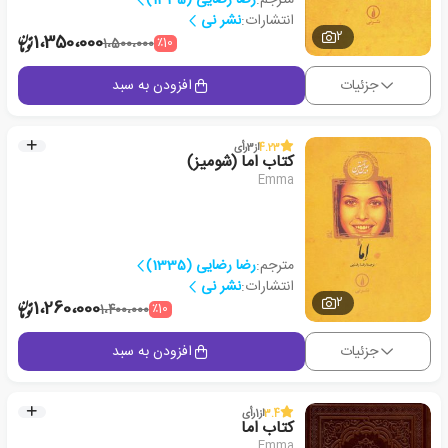
انتشارات:
نشر نی
2
1،350،000
٪10
1،500،000
جزئیات
افزودن به سبد
4.23
از
3
رأی
کتاب اما (شومیز)
Emma
مترجم:
رضا رضایی (1335)
انتشارات:
نشر نی
2
1،260،000
٪10
1،400،000
جزئیات
افزودن به سبد
3.4
از
1
رأی
کتاب اما
Emma