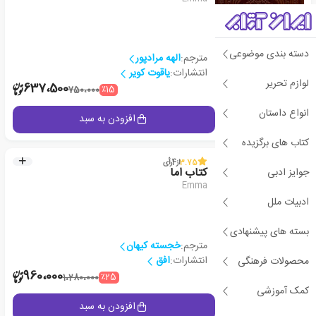
دسته بندی موضوعی
مترجم:
الهه مرادپور
انتشارات:
یاقوت کویر
لوازم تحریر
1
637،500
٪15
750،000
انواع داستان
جزئیات
افزودن به سبد
کتاب های برگزیده
پیشنهاد ویژه
3.75
از
4
رأی
جوایز ادبی
کتاب اما
Emma
ادبیات ملل
بسته های پیشنهادی
مترجم:
خجسته کیهان
انتشارات:
افق
محصولات فرهنگی
2
960،000
٪25
1،280،000
کمک آموزشی
جزئیات
افزودن به سبد