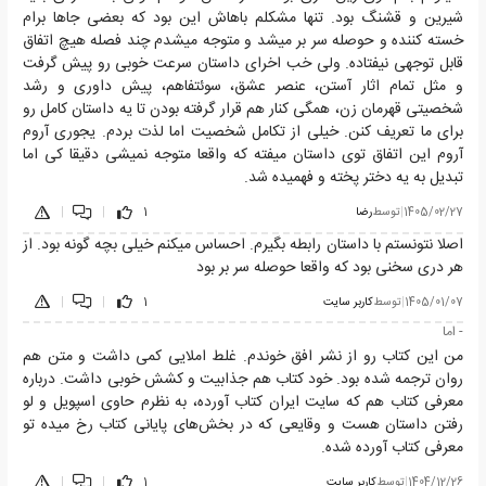
شیرین و قشنگ بود. تنها مشکلم باهاش این بود که بعضی جاها برام
خسته کننده و حوصله سر بر میشد و متوجه میشدم چند فصله هیچ اتفاق
قابل توجهی نیفتاده. ولی خب اخرای داستان سرعت خوبی رو پیش گرفت
و مثل تمام اثار آستن، عنصر عشق، سوئتفاهم، پیش داوری و رشد
شخصیتی قهرمان زن، همگی کنار هم قرار گرفته بودن تا یه داستان کامل رو
برای ما تعریف کنن. خیلی از تکامل شخصیت اما لذت بردم. یجوری آروم
آروم این اتفاق توی داستان میفته که واقعا متوجه نمیشی دقیقا کی اما
تبدیل به یه دختر پخته و فهمیده شد.
1405/02/27
|
توسط
رضا
1
|
|
اصلا نتونستم با داستان رابطه بگیرم. احساس میکنم خیلی بچه گونه بود. از
هر دری سخنی بود که واقعا حوصله سر بر بود
1405/01/07
|
توسط
کاربر سایت
1
|
|
- اما
من این کتاب رو از نشر افق خوندم. غلط املایی کمی داشت و متن هم
روان ترجمه شده بود. خود کتاب هم جذابیت و کشش خوبی داشت. درباره
معرفی کتاب هم که سایت ایران کتاب آورده، به نظرم حاوی اسپویل و لو
رفتن داستان هست و وقایعی که در بخش‌های پایانی کتاب رخ میده تو
معرفی کتاب آورده شده.
1404/12/26
|
توسط
کاربر سایت
1
|
|