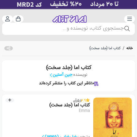
دسته‌بندی
ورود 
سبد خرید
جستجوی کتاب، نویسنده و...
خانه
/
کتاب اما (جلد سخت)
کتاب اما (جلد سخت)
نویسنده:
جین آستین
10
ناشر این کتاب را منتشر کرده‌اند
3.9
از
5
رأی
کتاب اما (جلد سخت)
Emma
مترجم:
رضا رضایی (1335)