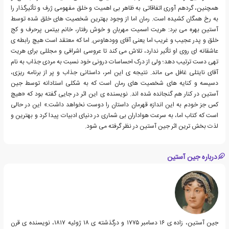
همچنین، گردهم آوری اتفاقاتی به ظاهر بی اهمیت و خلق مفهومی ژرف و تأثیرگذار را
به رخ همگان کشیده است. رمان اما از وجود بهترین شخصیت های خلق شده توسط
آستین بهره می برد: هریت اسمیت مهربان و خوش رفتار، خانم بیتس پرحرف و کج
خلق و پدر عجیب و غریب اما یعنی آقای وودهاوس. اما که معتقد است هیچ رابطه ی
عاشقانه ای روی او تأثیر ندارد، تلاش می کند تا عروسی اشرافی و مجللی برای هریت
تهی دست ترتیب دهد؛ ولی از درک احساسات درونی خود نسبت به مردی جذاب به نام
آقای نایتلی غافل می ماند. نتیجه ی این امر، داستانی جذاب و پر از برنامه ریزی،
دسیسه و کنایه های شخصیت های رمان است که به شکلی استادانه توسط جین
آستین در کنار هم گنجانده شده اند. نویسنده ی این اثر در جایی گفته بود که «هیچ
کس جز خودم به این اندازه قهرمان داستان را دوست نخواهد داشت.» این در حالی
است که کتاب اما، به سرعت هواداران بی شماری در دنیای ادبیات پیدا کرد و بهترین و
لذت بخش ترین اثر جین آستین در نظر گرفته می شود.
درباره جین آستین
جین آستین، زاده ی ۱۶ دسامبر ۱۷۷۵ و درگذشته ی ۱۸ ژوئیه ۱۸۱۷، نویسنده ی قرن