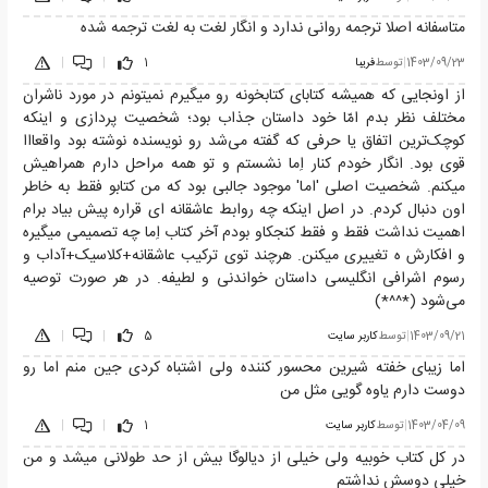
متاسفانه اصلا ترجمه روانی ندارد و انگار لغت به لغت ترجمه شده
1403/09/23
|
توسط
فریبا
1
|
|
از اونجایی که همیشه کتابای کتابخونه رو میگیرم نمیتونم در مورد ناشران
مختلف نظر بدم امّا خود داستان جذاب بود؛ شخصیت پردازی و اینکه
کوچک‌ترین اتفاق یا حرفی که گفته می‌شد رو نویسنده نوشته بود واقعااا
قوی بود. انگار خودم کنار اِما نشستم و تو همه مراحل دارم همراهیش
میکنم. شخصیت اصلی 'اما' موجود جالبی بود که من کتابو فقط به خاطر
اون دنبال کردم. در اصل اینکه چه روابط عاشقانه ای قراره پیش بیاد برام
اهمیت نداشت فقط و فقط کنجکاو بودم آخر کتاب اِما چه تصمیمی میگیره
و افکارش ه تغییری میکنن. هرچند توی ترکیب عاشقانه+کلاسیک+آداب و
رسوم اشرافی انگلیسی داستان خواندنی و لطیفه‌. در هر صورت توصیه
می‌شود (*^^*)
1403/09/21
|
توسط
کاربر سایت
5
|
|
اما زیبای خفته شیرین محسور کننده ولی اشتباه کردی جین منم اما رو
دوست دارم یاوه گویی مثل من
1403/04/09
|
توسط
کاربر سایت
1
|
|
در کل کتاب خوبیه ولی خیلی از دیالوگا بیش از حد طولانی میشد و من
خیلی دوسش نداشتم