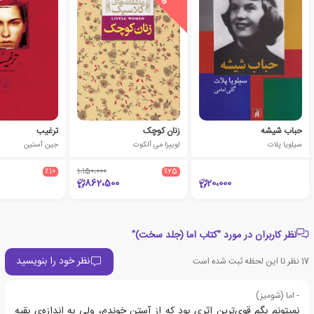
حباب شیشه
زنان کوچک
ترغیب
سیلویا پلات
لوییزا می آلکوت
جین آستین
٪10
1،150،000
٪25
862،500
20،000
نظر کاربران در مورد "کتاب اما (جلد سخت)"
نظر خود را بنویسید
17
نظر تا این لحظه ثبت شده است
- اما (شومیز)
نمیتونم بگم قوی‌ترین اثری بود که از آستن خوندم، ولی به اندازه‌ی بقیه