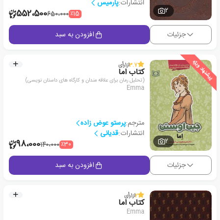
انتشارات:
پارمیس
2
552،500
٪15
650،000
جزئیات
افزودن به سبد
پیشنهاد ویژه
3.7
از
1
رأی
کتاب اما
(تحلیل رمان برای علاقه مندان و کارگاه های داستان نویسی)
Emma
مترجم:
پرستو عوض زاده
انتشارات:
قدیانی
2
98،000
٪30
140،000
جزئیات
افزودن به سبد
2
از
1
رأی
کتاب اما
Emma