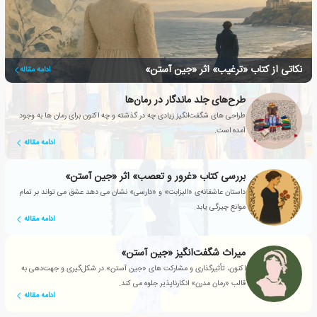
نکاتی از کتاب «ترغیب» اثر «جین آستن»
ادامه مقاله
طرح‌های جلد ماندگار در رمان‌ها
طراحی های شگفت‌انگیز زیادی چه در گذشته و چه اکنون برای رمان ها به وجود
آمده است.
ادامه مقاله
بررسی کتاب «غرور و تعصب» اثر «جین آستن»
داستان عاشقانه‌ی «الیزابت» و «دارسی» نشان می دهد عشق می تواند بر تمام
موانع چیرگی یابد.
ادامه مقاله
میراث شگفت‌انگیز «جین آستن»
اکنون، تأثیرگذاری و مشارکت های «جین آستن» در شکل‌گیری و جهت‌دهی به
قالب «رمان مدرن» انکارناپذیر جلوه می کند.
ادامه مقاله