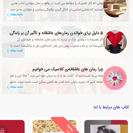
وقتی که آثار کلاسیک را مطالعه می کنید، در واقع در حال خواندن کتاب هایی
هستید که نقشی اساسی در شکل گیری چگونگی نوشتن و خواندن ما در عصر
ادامه مقاله
حاضر داشته اند
5 دلیل برای خواندن رمان‌های عاشقانه‌‌ و تأثیر آن بر زندگی
اگر همیشه با دیده ی شک و تردید به رمان های عاشقانه و طرفداران آن
نگریسته اید و علت محبوب بودن این ژانر، کنجکاوی تان را برانگیخته است، با
ادامه مقاله
این مقاله همراه شوید
چرا رمان های عاشقانه‌ی کلاسیک می خوانیم
همه ی ما شنیده ایم که "کتاب ها ما را به دنیای خود می برند." حالا این را هم
اضافه کنیم که تجربه نشان داده کتاب ها گاهی ممکن است باعث شوند عاشق
ادامه مقاله
شویم
کتاب های مرتبط با اما
ی
ش
ن
ه
ا
د
و
ی
ژ
پ
ه