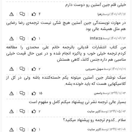
خیلی قلم جین آستین رو دوست دارم
1401/06/17
|
توسط
زهرا
4
|
|
در مهارت نویسندگی جین آستین هیچ شکی نیست ترجمه‌ی رضا رضایی
هم مثل همیشه عالی بود
1401/06/13
|
توسط
Imfarza
1
|
|
من کتاب انتشارات قدیانی باترجمه خانم علی محمدی را مطالعه
کردم.ترجمه خیلی خوب و پاکیزه انجام شده و در عین حال قیمت خیلی
مناسبی هم داره.جنس کاغذ، کاهی هستش
1401/01/01
|
توسط
سهیل دمیرچی
2
|
|
سبک نوشتار جین آستین میتونه یکم خسته‌کننده باشه ولی در کل از
کلاسیکهایی هست که باید خونده بشه.
1399/11/03
|
توسط
یاسمن
15
|
|
بسیار عالی ترجمه نشر نی پیشنهاد میکنم کامل و مفهوم است
1399/05/03
|
توسط
کاربر سایت
2
|
|
سلام...کدوم ترجمه رو پیشنهاد میکنید؟
1399/03/08
|
توسط
کاربر سایت
1
|
|