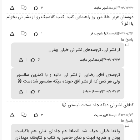
1403/02/20
|
توسط
کاربر سایت
2
|
|
دوستان عزیز لطفا من رو راهنمایی کنید. کتب کلاسیک رو از نشر نی بخونم
یا افق؟
1403/02/13
|
توسط
تارا بلورچی فر
1
|
|
پاسخ ها
از نشر نی، ترجمه‌های نشر نی خیلی بهترن
1403/02/23
|
توسط
کاربر سایت
6
|
ترجمه‌ی آقای رضایی از نشر نی عالیه و با کمترین سانسور.
ولی هر کس که از نشر افق خونده میگه سانسور شده‌ست 🗿
1403/06/17
|
توسط
آزا هولمز
2
|
کتابای نشر نی دیگه جلد سخت نیستن 😕
1402/02/24
|
توسط
کاربر سایت
3
|
|
پاسخ ها
واقعا خیلی حیف شد انصافا هم جلدای قبلی هم باکیفیت
بودن و هم یه ابهت و نمای خاصی به کتاب و کتابخانه میدادن