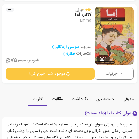
3.9
از
1
رأی
کتاب اما
Emma
مترجم:
سوسن اردکانی
انتشارات:
نظاره
2
75،000
ناموجود
جزئیات
موجود شد، خبرم کن!
معرفی
دسته‌بندی
نکوداشت
مقالات
نظرات
معرفی کتاب اما (جلد سخت)
اما وودهاوس، زنی جوان، ثروتمند، زیبا و بسیار خودشیفته است که تقریبا در تمامی
عمرش، زندگی بدون نگرانی و بی دغدغه ای داشته است. جین آستین با نوشتن کتاب
اما، توانایی و استعداد خود در به نقد کشیدن نگاه های همیشه حاضر اجتماع و